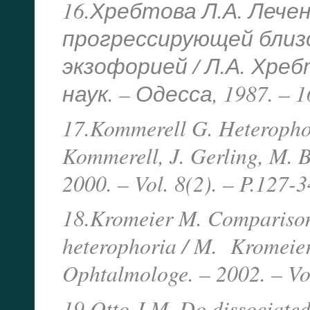
16.Хребтова Л.А. Лече
прогрессирующей близ
экзофорией / Л.А. Хреб
наук. – Одесса, 1987. – 1
17.Kommerell G. Heterophori
Kommerell, J. Gerling, M. B
2000. – Vol. 8(2). – P.127-
18.Kromeier M. Comparison
heterophoria / M. Kromeier
Ophtalmologe. – 2002. – Vol
19.Otto J.M. Do dissociated