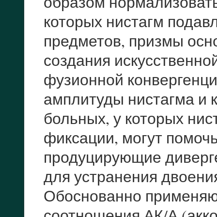
образом нормализовать 
которых нистагм подав
предметов, призмы осн
создания искусственно
фузионной конвергенци
амплитуды нистагма и 
больных, у которых ни
фиксации, могут помоч
продуцирующие диверг
для устранения двоени
Обоснованно применяю
соотношения АК/А (акк