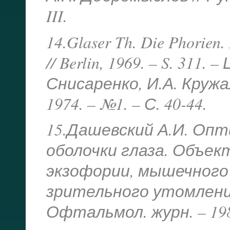
III.
14.Glaser Th. Die Phorien. 
// Berlin, 1969. – S. 311
Снисаренко, И.А. Круж
1974. – №1. – С. 40-44.
15.Дашевский А.И. Оп
оболочки глаза. Объе
экзофории, мышечного
зрительного утомления
Офтальмол. журн. – 1987