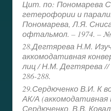
Цит. по: Пономарева С
гетерофории и паралит
Пономарева, Л.Я. Сниса
офтальмол. – 1974. – №1
28.Дегтярева Н.М. Из
аккомодативная конве
лиц / Н.М. Дегтярева //
286-288.
29.Сердюченко В.И. К 
АК/А (аккомодативная к
Сердюченко, В.В. Ковал