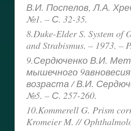
В.И. Поспелов, Л.А. Хре
№1. – С. 32-35.
8.Duke-Elder S. System of O
and Strabismus. – 1973. – P
9.Сердюченко В.И. Ме
мышечного 9авновесия
возраста / В.И. Сердюч
№5. – С. 257-260.
10.Kommerell G. Prism corr
Kromeier M. // Ophthalmolog