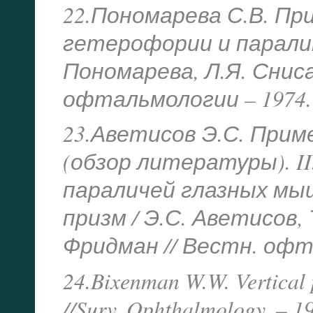
22.Пономарева С.В. Пр
гетерофории и паралит
Пономарева, Л.Я. Сниса
офтальмологии – 1974. 
23.Аветисов Э.С. При
(обзор литературы). II
параличей глазных мы
призм / Э.С. Аветисов,
Фридман // Вестн. офтал
24.Bixenman W.W. Vertical
//Surv. Ophthalmology. – 19