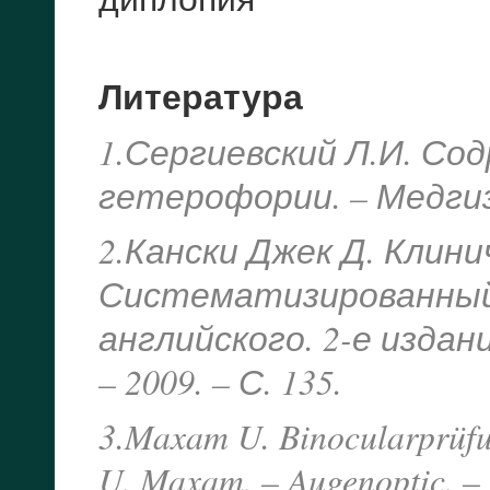
Литература
1.Сергиевский Л.И. Со
гетерофории. – Медгиз,
2.Кански Джек Д. Клин
Систематизированный по
английского. 2-е издание.
– 2009. – С. 135.
3.Maxam U. Binocularprüfu
U. Maxam. – Augenoptic. – 