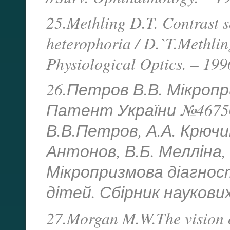
25.Methling D.T. Contrast se
heterophoria / D.`T.Methli
Physiological Optics. – 199
26.Петров В.В. Мікропри
Патент України №46750.
В.В.Петров, А.А. Крючин
Антонов, В.Б. Мелліна,
Мікропризмова діагнос
дітей. Сбірник наукових 
27.Morgan M.W.The vision o