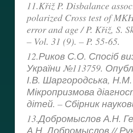
11.Křiž P. Disbalance asso
polarized Cross test of MKH 
error and age / P. Křiž, S. 
– Vol. 31 (9). – P. 55-65.
12.Риков С.О. Спосіб в
України №113759. Опубл. 
І.В. Шаргородська, Н.М. 
Мікропризмова діагнос
дітей. – Сбірник наукови
13.Добромыслов А.Н. Г
А.Н. Добромыслов // Ру