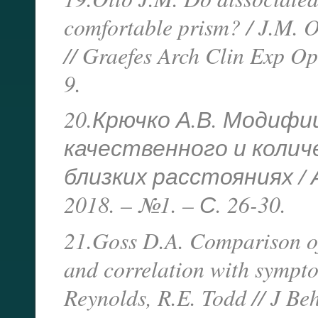
comfortable prism? / J.M. 
// Graefes Arch Clin Exp Op
9.
20.Крючко А.В. Модиф
качественного и коли
близких расстояниях / 
2018. – №1. – С. 26-30.
21.Goss D.A. Comparison of f
and correlation with sympto
Reynolds, R.E. Todd // J Be