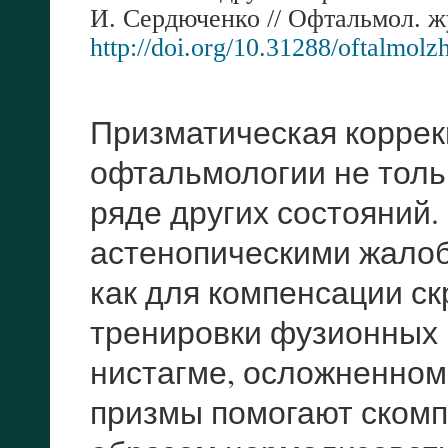
И.
Сердюченко //
Офтальмол. ж
http
://
doi
.
org
/10.31288/
oftalmolz
Призматическая коррек
офтальмологии не тольк
ряде других состояний.
астенопическими жалоб
как для компенсации скр
тренировки фузионных 
нистагме, осложненном
призмы помогают скомп