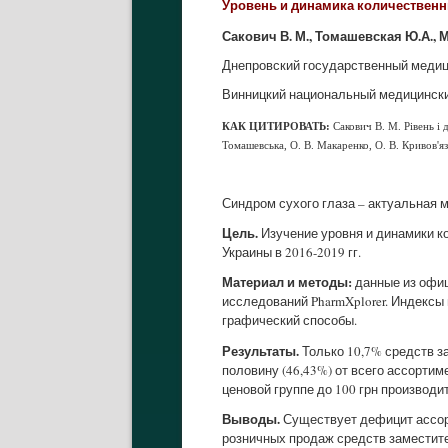
Уровень и динамика количественны
Сакович В. М., Томашевская Ю.А., М
Днепровский государственный медици
Винницкий национальный медицинский
КАК
ЦИТИРОВАТЬ:
Сакович В. М. Рівень і 
Томашевська, О. В. Макаренко, О. В. Кривов'
Синдром сухого глаза – актуальная м
Цель.
Изучение уровня и динамики к
Украины в 2016-2019 гг.
Материал и методы:
данные из офиц
исследований PharmXplorer. Индексы
графический способы.
Результаты.
Только 10,7% средств за
половину (46,43%) от всего ассорти
ценовой группе до 100 грн произво
Выводы.
Существует дефицит ассор
розничных продаж средств заместите