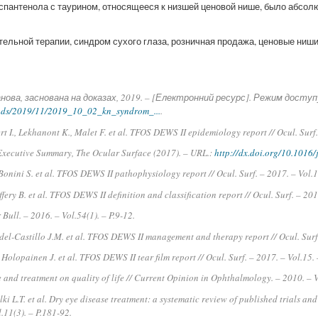
спантенола с таурином, относящееся к низшей ценовой нише, было абсо
ельной терапии, синдром сухого глаза, розничная продажа, ценовые ниш
анова, заснована на доказах, 2019. – [Електронний ресурс]. Режим доступ
oads/2019/11/2019_10_02_kn_syndrom_...
.
ert I., Lekhanont K., Malet F. et al. TFOS DEWS II epidemiology report // Ocul. Surf
 Executive Summary, The Ocular Surface (2017). – URL.:
http://dx.doi.org/10.1016/
Bonini S. et al. TFOS DEWS II pathophysiology report // Ocul. Surf. – 2017. – Vol.
ffery B. et al. TFOS DEWS II definition and classification report // Ocul. Surf. – 20
Bull. – 2016. – Vol.54(1). – P.9-12.
-del-Castillo J.M. et al. TFOS DEWS II management and therapy report // Ocul. Surf
 Holopainen J. et al. TFOS DEWS II tear film report // Ocul. Surf. – 2017. – Vol.15.
e and treatment on quality of life // Current Opinion in Ophthalmology. – 2010. – V
ki L.T. et al. Dry eye disease treatment: a systematic review of published trials and
l.11(3). – P.181-92.