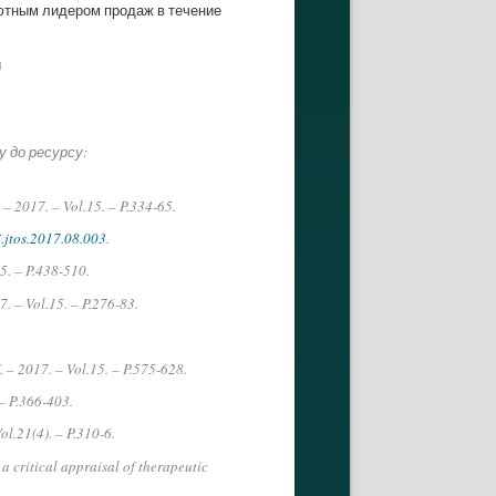
лютным лидером продаж в течение
и
у до ресурсу:
. – 2017. – Vol.15. – P.334-65.
j.jtos.2017.08.003
.
15. – P.438-510.
17. – Vol.15. – P.276-83.
. – 2017. – Vol.15. – P.575-628.
 – P.366-403.
ol.21(4). – P.310-6.
 a critical appraisal of therapeutic