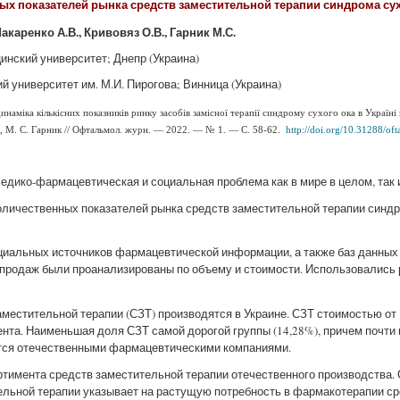
х показателей рынка средств заместительной терапии синдрома сухого
акаренко А.В., Кривовяз О.В., Гарник М.С.
нский университет; Днепр (Украина)
 университет им. М.И. Пирогова; Винница (Украина)
динаміка кількісних показників ринку засобів замісної терапії синдрому сухого ока в Україні
яз, М. С. Гарник // Офтальмол. журн. — 2022. — № 1. — С. 58-62.
http://doi.org/10.31288/o
едико-фармацевтическая и социальная проблема как в мире в целом, так и
оличественных показателей рынка средств заместительной терапии синдро
иальных источников фармацевтической информации, а также баз данных
 продаж были проанализированы по объему и стоимости. Использовались 
местительной терапии (СЗТ) производятся в Украине. СЗТ стоимостью от 1
мента. Наименьшая доля СЗТ самой дорогой группы (14,28%), причем почти
дится отечественными фармацевтическими компаниями.
тимента средств заместительной терапии отечественного производства.
льной терапии указывает на растущую потребность в фармакотерапии ср