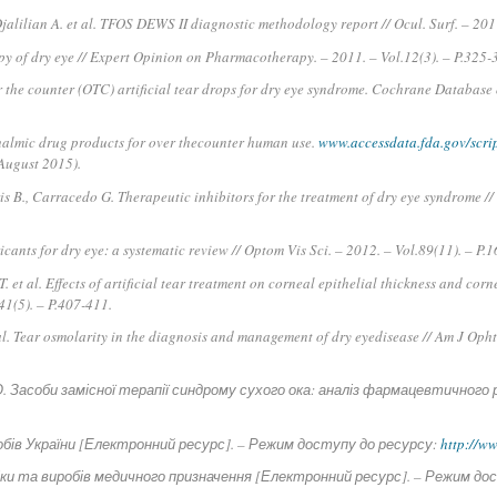
 Djalilian A. et al. TFOS DEWS II diagnostic methodology report // Ocul. Surf. – 201
 of dry eye // Expert Opinion on Pharmacotherapy. – 2011. – Vol.12(3). – P.325-
r the counter (OTC) artificial tear drops for dry eye syndrome. Cochrane Database 
halmic drug products for over thecounter human use.
www.accessdata.fda.gov/scrip
ugust 2015).
is B., Carracedo G. Therapeutic inhibitors for the treatment of dry eye syndrome 
icants for dry eye: a systematic review // Optom Vis Sci. – 2012. – Vol.89(11). – P.
T. et al. Effects of artificial tear treatment on corneal epithelial thickness and cor
 41(5). – P.407-411.
l. Tear osmolarity in the diagnosis and management of dry eyedisease // Am J Opht
О. Засоби замісної терапії синдрому сухого ока: аналіз фармацевтичного
обів України [Електронний ресурс]. – Режим доступу до ресурсу:
http://w
ки та виробів медичного призначення [Електронний ресурс]. – Режим до