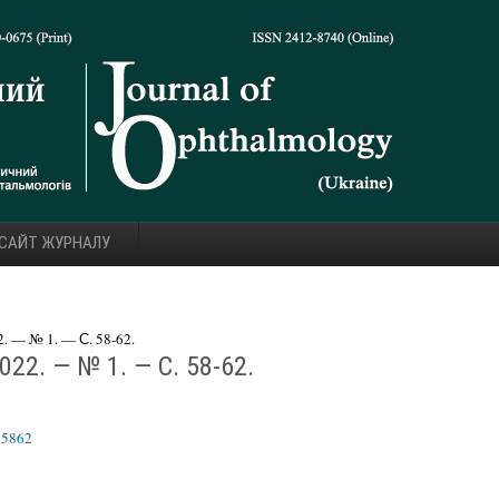
 САЙТ ЖУРНАЛУ
 — № 1. — С. 58-62.
22. — № 1. — С. 58-62.
15862