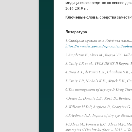
медицинское средство на основе дек
2016-2019 гг.
Ключевые слова:
средства заместит
Литература
1.Синдром сухого ока. Клінічна наст
https://www.dec.gov.ua/wp-content/upl
2.Stapleton F., Alves M., Bunya V.Y., Jalb
3.Craig J.P. et al., TFOS DEWS II Report
4.Bron A.J., dePaiva C.S., Chauhan S.K., 
5.Craig J.P., Nichols K.K., Akpek E.K., Ca
6.The management of dry eye // Drug Ther 
7.Jones L., Downie L.E., Korb D., Benitez
8.Willcox M.D.P, Argüeso P., Georgiev G.,
9.Friedman N.J.. Impact of dry eye diseas
10.Alves M., Fonseca E.C., Alves M.F., Mal
strategies // Ocular Surface. – 2013. – Vo