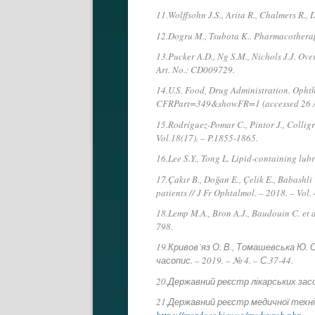
11.Wolffsohn J.S., Arita R., Chalmers R.,
12.Dogru M., Tsubota K.. Pharmacotherapy
13.Pucker A.D., Ng S.M., Nichols J.J. Ove
Art. No.: CD009729.
14.U.S. Food, Drug Administration. Opht
CFRPart=349&showFR=1 (accessed 26 A
15.Rodríguez-Pomar C., Pintor J., Colligr
Vol.18(17). – P.1855-1865.
16.Lee S.Y., Tong L. Lipid-containing lubr
17.Çakır B., Doğan E., Çelik E., Babashli 
patients // J Fr Ophtalmol. – 2018. – Vol.
18.Lemp M.A., Bron A.J., Baudouin C. et a
798.
19.Кривов’яз О. В., Томашевська Ю. 
часопис. – 2019. – № 4. – С.37-44.
20.Державний реєстр лікарських зас
21.Державний реєстр медичної техні