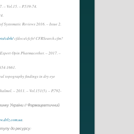
7. – Vol.15. – P.539-74.
34.
of Systematic Reviews 2016. – Issue 2.
ts/cdrh/
cfdocs/cfcfr/ CFRSearch.cfm?
// Expert Opin Pharmacother. – 2017. –
1654-1661.
neal topography findings in dry eye
halmol. – 2011. – Vol.151(5). – P.792-
 ринку України // Фармацевтичний
ww.drlz.com.ua
.
ступу до ресурсу: