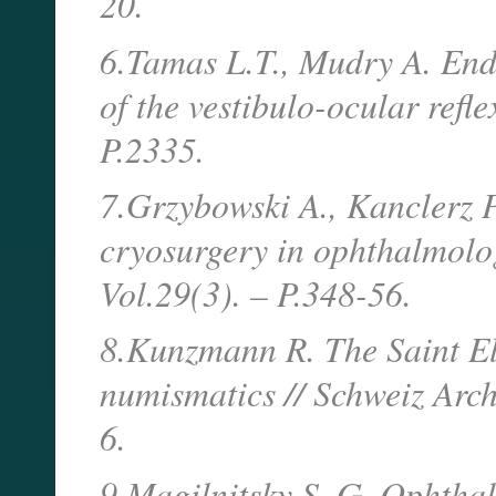
20.
6.Tamas L.T., Mudry A. End
of the vestibulo-ocular refle
P.2335.
7.Grzybowski A., Kanclerz P
cryosurgery in ophthalmolo
Vol.29(3). – P.348-56.
8.Kunzmann R. The Saint Elig
numismatics // Schweiz Arch
6.
9.Magilnitsky S. G. Ophtha