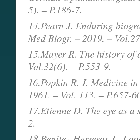
5). – P.186-7.
14.Pearn J. Enduring biogra
Med Biogr. – 2019. – Vol.27
15.Mayer R. The history of 
Vol.32(6). – P.553-9.
16.Popkin R. J. Medicine in
1961. – Vol. 113. – P.657-6
17.Etienne D. The eye as a s
2.
18.Benitez-Herreros J., Lop