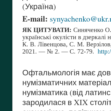
(Україна)
E-mail:
synyachenko@ukr.
ЯК ЦИТУВАТИ:
Синяченко О.
українські окулісти в дзеркалі 
К. В. Лівенцова, С. М. Верзіло
2021. — № 2. — С.
72-79.
http
Офтальмологія має довг
нумізматичних матеріал
нумізматика (від латинс
зародилася в XIX столітт