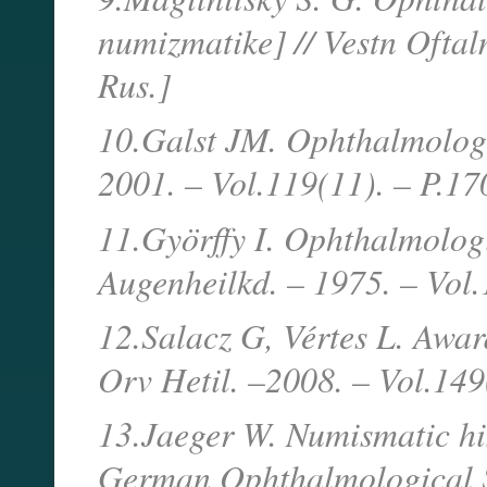
numizmatike] // Vestn Oftalm
Rus.]
10.Galst JM. Ophthalmologi
2001. – Vol.119(11). – P.1
11.Györffy I. Ophthalmolog
Augenheilkd. – 1975. – Vol
12.Salacz G, Vértes L. Awa
Orv Hetil. –2008. – Vol.149
13.Jaeger W. Numismatic his
German Ophthalmological So