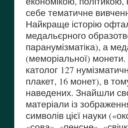
економікою, політикою,
себе тематичне вивченн
Найкраще історію офтал
медальєрного образотво
паранумізматіка), а ме
(меморіальної) монети.
католог 127 нумізматичн
плакет, 16 монет), в то
наведених. Знайшли св
матеріали із зображен
символів цієї науки («ок
«сова», «пенсне», «свіч