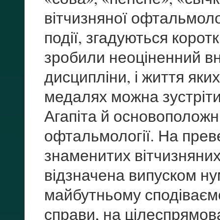
вітчизняної офтальмолог
події, згадуються короткі
зробили неоціненний вн
дисципліни, і життя яки
медалях можна зустріти
Агапіта й основоположни
офтальмології. На прев
знаменитих вітчизняних
відзначена випуском нум
майбутньому сподіваємо
справи, на цілеспрямов