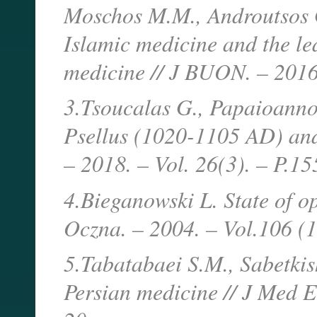
Moschos M.M., Androutsos G
Islamic medicine and the le
medicine // J BUON. – 2016
3.Tsoucalas G., Papaioann
Psellus (1020-1105 AD) and 
– 2018. – Vol. 26(3). – P.1
4.Bieganowski L. State of o
Oczna. – 2004. – Vol.106 (1
5.Tabatabaei S.M., Sabetki
Persian medicine // J Med E