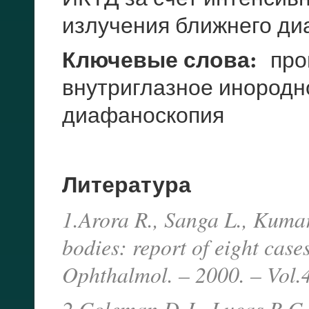
излучения ближнего ди
Ключевые слова:
про
внутриглазное инородн
диафаноскопия
Литература
1.Arora R., Sanga L., Kumar
bodies: report of eight cas
Ophthalmol. – 2000. – Vol.4
2.Coleman D.J., Lucas B.C