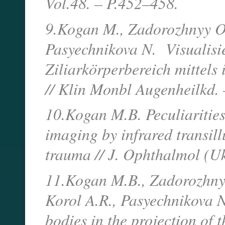
Vol.48. – P.452–458.
9.Kogan M., Zadorozhnyy O.,
Pasyechnikova N. Visualisi
Ziliarkörperbereich mittels 
// Klin Monbl Augenheilkd. 
10.Kogan M.B. Peculiarities
imaging by infrared transill
trauma // J. Ophthalmol (Uk
11.Kogan M.B., Zadorozhnyy 
Korol A.R., Pasyechnikova N.
bodies in the projection of 