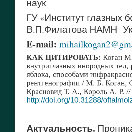
наук
ГУ «Институт глазных б
В.П.Филатова НАМН Ук
E-mail:
mihailkogan2@gma
КАК ЦИТИРОВАТЬ:
Коган М
внутриглазных инородных тел, 
яблока, способами инфракрасн
рентгенографии / М. Б. Коган, 
Красновид Т. А., Король А. Р. 
http://doi.org/10.31288/oftalm
Актуальность.
Проника