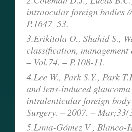
intraocular foreign bodies 
P.1647–53.
3.Erikitola O., Shahid S., 
classification, management 
– Vol.74. – P.108-11.
4.Lee W., Park S.Y., Park T
and lens-induced glaucoma 
intralenticular foreign body
Surgery. – 2007. – Mar;33(3
5.Lima-Gómez V , Blanco-H