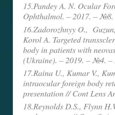
15.Pandey A. N. Ocular Fore
Ophthalmol. – 2017. – №8. 
16.Zadorozhnyy O., Guzun, 
Korol A. Targeted transscler
body in patients with neova
(Ukraine). – 2019. – №4. – 
17.Raina U., Kumar V., Kuma
intraocular foreign body ret
presentation // Cont Lens An
18.Reynolds D.S., Flynn H.W