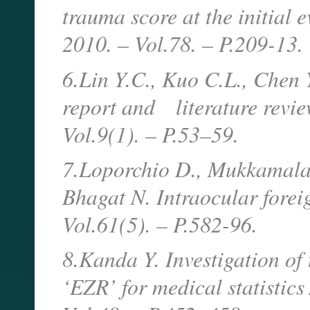
trauma score at the initial 
2010. – Vol.78. – P.209-13.
6.Lin Y.C., Kuo C.L., Chen 
report and literature revie
Vol.9(1). – P.53–59.
7.Loporchio D., Mukkamala 
Bhagat N. Intraocular forei
Vol.61(5). – P.582-96.
8.Kanda Y. Investigation of 
‘EZR’ for medical statistic