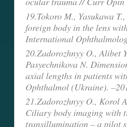
ocular trauma // Curr Opin
19.Tokoro M., Yasukawa T.,
foreign body in the lens wit
International Ophthalmolog
20.Zadorozhnyy O., Alibet Y
Pasyechnikova N. Dimensions
axial lengths in patients wi
Ophthalmol (Ukraine). –201
21.Zadorozhnyy O., Korol A.
Ciliary body imaging with t
transillumination – a pilot 