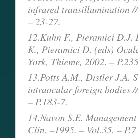
infrared transillumination 
– 23-27.
12.Kuhn F., Pieramici D.J. I
K., Pieramici D. (eds) Ocul
York, Thieme, 2002. – P.23
13.Potts A.M., Distler J.A. 
intraocular foreign bodies 
– P.183-7.
14.Navon S.E. Management o
Clin. –1995. – Vol.35. – P.7