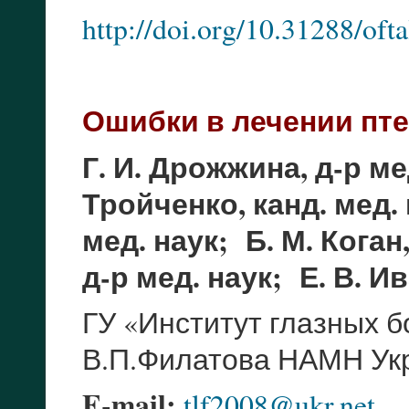
http://doi.org/10.31288/of
Ошибки в лечении пт
Г. И. Дрожжина, д-р ме
Тройченко, канд. мед. 
мед. наук; Б. М. Коган
д-р мед. наук; Е. В. И
ГУ «Институт глазных б
В.П.Филатова НАМН Укр
E-mail:
tlf2008@ukr.net