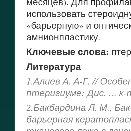
месяцев). Для профила
использовать стероидн
«барьерную» и оптичес
амнионпластику.
Ключевые слова:
птер
Литература
1.Алиев А. А-Г. // Осо
птеригиуме: Дис. … к-та 
2.Бакбардина Л. М., Ба
барьерная кератоплас
тканевого ложа в леч