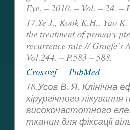
Eye. – 2010. – Vol. – 24. –
17.Ye J., Kook K.H., Yao K
the treatment of primary p
recurrence rate // Graefe’s
Vol.244. – P.583 – 588.
Crossref
PubMed
18.Усов В. Я. Клінічна
хірургічного лікування
високочастотного еле
тканин для фіксації ві