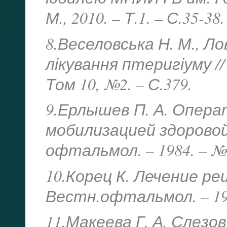
М., 2010. – Т.1. – С.35-38.
8.Веселовська Н. М., Ло
лікування птеригіуму //
Том 10, №2. – С.379.
9.Ерлышев П. А. Опера
мобилизацией здоровой
офтальмол. – 1984. – №6
10.Корец К. Лечение р
Вестн.офтальмол. – 1991
11.Макеева Г. А. Слезо