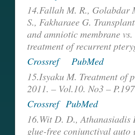
14.Fallah M. R., Golabdar 
S., Fakharaee G. Transplant
and amniotic membrane vs.
treatment of recurrent ptery
Crossref
PubMed
15.Isyaku M. Treatment of p
2011. – Vol.10. No3 – P.197
Crossref
PubMed
16.Wit D. D., Athanasiadis 
glue-free conjunctival auto 