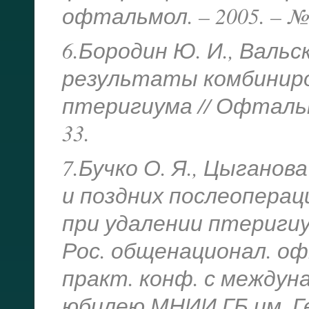
офтальмол. – 2005. – №6
6.Бородин Ю. И., Вальс
результаты комбиниро
птеригиума // Офтальмол
33.
7.Бучко О. Я., Цыганова
и поздних послеопера
при удалении птеригиу
Рос. общенационал. оф
практ. конф. с междун
юбилею МНИИ ГБ им. Гел