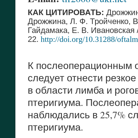
КАК ЦИТИРОВАТЬ:
Дрожжина
Дрожжина, Л. Ф. Тройченко, В.
Гайдамака, Е. В. Ивановская /
22.
http://doi.org/10.31288/ofta
К послеоперационным 
следует отнести резкое
в области лимба и рого
птеригиума. Послеопе
наблюдались в 25,7% с
птеригиума.