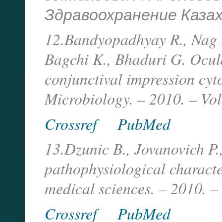
Здравоохранение Казахст
12.Bandyopadhyay R., Nag 
Bagchi K., Bhaduri G. Ocula
conjunctival impression cyt
Microbiology. – 2010. – Vo
Crossref
PubMed
13.Dzunic B., Jovanovich P.,
pathophysiological character
medical sciences. – 2010. – 
Crossref
PubMed