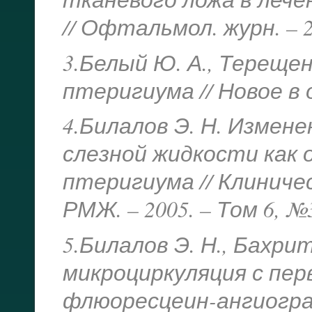
// Офтальмол. журн. – 20
3.Белый Ю. А., Терещен
птеригиума // Новое в о
4.Билалов Э. Н. Измен
слезной жидкости как 
птеригиума // Клинич
РМЖ. – 2005. – Том 6, №3
5.Билалов Э. Н., Бахри
микроциркуляция с пе
флюоресцеин-ангиограф