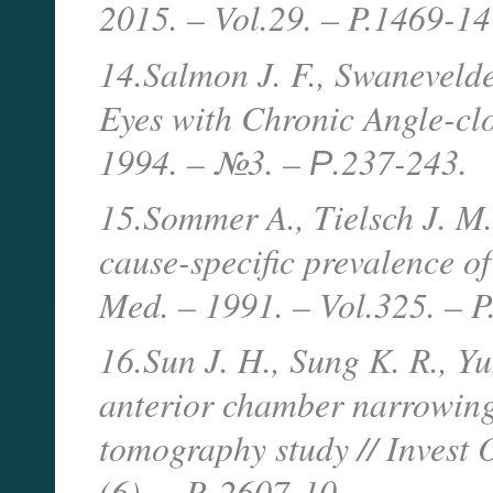
2015. – Vol.29. – P.1469-14
14.Salmon J. F., Swaneveld
Eyes with Chronic Angle-cl
1994. – №3. – Р.237-243.
15.Sommer A., Tielsch J. M., 
cause-specific prevalence of
Med. – 1991. – Vol.325. – 
16.Sun J. H., Sung K. R., Yu
anterior chamber narrowing
tomography study // Invest 
(6). – P. 2607-10