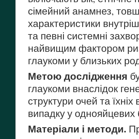
сімейний анамнез, товщ
характеристики внутріш
та певні системні захв
найвищим фактором ризи
глаукоми у близьких род
Метою дослідження
бу
глаукоми внаслідок ге
структури очей та їхніх 
випадку у однояйцевих 
Матеріали і методи.
Пр