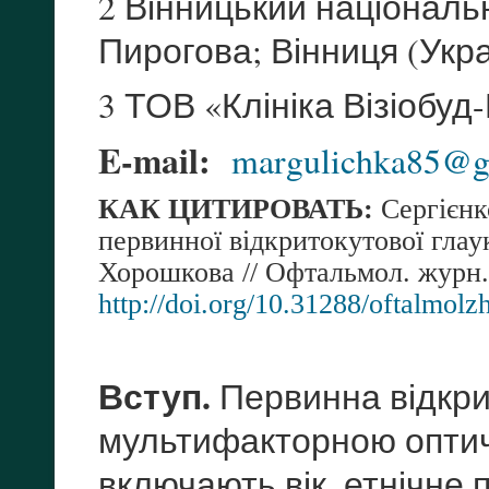
2 Вінницький національн
Пирогова; Вінниця (Укра
3 ТОВ «Клініка Візіобуд
E-mail:
margulichka85@g
КАК ЦИТИРОВАТЬ:
Сергієнк
первинної відкритокутової глау
Хорошкова // Офтальмол. журн.
http://doi.org/10.31288/oftalmol
Вступ.
Первинна відкри
мультифакторною оптич
включають вік, етнічне 