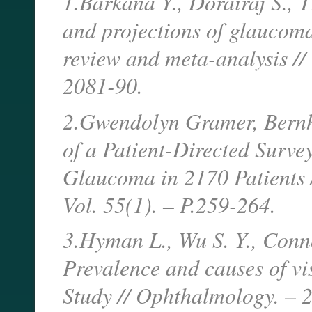
1.Barkana Y., Dorairaj S., 
and projections of glaucom
review and meta-analysis //
2081-90.
2.Gwendolyn Gramer, Bernh
of a Patient-Directed Surve
Glaucoma in 2170 Patients /
Vol. 55(1). – P.259-264.
3.Hyman L., Wu S. Y., Conne
Prevalence and causes of v
Study // Ophthalmology. – 2