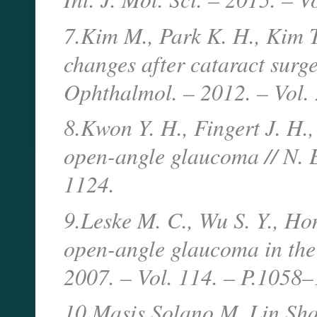
7.Kim M., Park K. H., Kim T
changes after cataract surg
Ophthalmol. – 2012. – Vol. 
8.Kwon Y. H., Fingert J. H.
open-angle glaucoma // N. E
1124.
9.Leske M. C., Wu S. Y., Ho
open-angle glaucoma in the
2007. – Vol. 114. – P.1058
10.Masis Solano M, Lin Sha