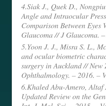
4.Siak J., Quek D., Nongpiu
Angle and Intraocular Pres
Comparison Between Eyes W
Glaucoma // J Glaucoma. – 
5.Yoon J. J., Misra S. L., 
and ocular biometric charac
surgery in Auckland // New
Ophthalmology. – 2016. – V
6.Khaled Abu-Amero, Altaf 
Updated Review on the Gen
Int. J. Mol. Sci. – 2015. – 