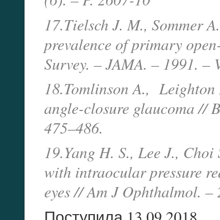
17.Tielsch J. M., Sommer A.,
prevalence of primary open
Survey. – JAMA. – 1991. – V
18.Tomlinson A., Leighton D
angle-closure glaucoma // B
475–486.
19.Yang H. S., Lee J., Choi
with intraocular pressure re
eyes // Am J Ophthalmol. – 2
Поступила 13.09.2018