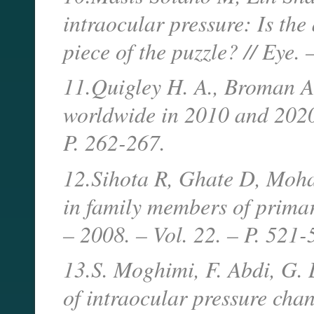
intraocular pressure: Is th
piece of the puzzle? // Eye.
11.Quigley H. A., Broman A
worldwide in 2010 and 2020 
P. 262-267.
12.Sihota R, Ghate D, Mohan
in family members of primar
– 2008. – Vol. 22. – P. 521
13.S. Moghimi, F. Abdi, G. L
of intraocular pressure chan