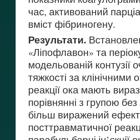
час, активований парці
вміст фібриногену.
Результати.
Встановлен
«Ліпофлавон» та періоку
модельованій контузії 
тяжкості за клінічними
реакції ока мають вира
порівнянні з групою без
більш виражений ефект
посттравматичної реакці
парабульбарні ін’єкції е