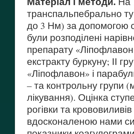
Матеріал і методи.
На 
транспальпебрально туп
до 3 Нм) за допомогою 
були розподілені нарівно
препарату «Ліпофлавон»
екстракту буркуну; ІІ гр
«Ліпофлавон» і парабул
– та контрольну групи 
лікування). Оцінка ступ
рогівки та крововиливі
вдосконаленою нами си
показники коагулограми