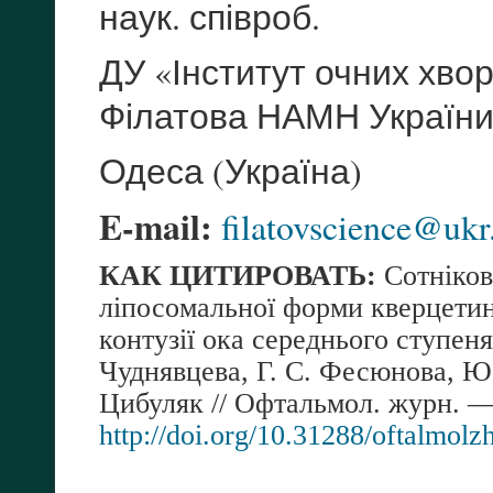
наук. співроб.
ДУ «Інститут очних хворо
Філатова НАМН Україн
Одеса (Україна)
E-mail:
filatovscience@ukr
КАК ЦИТИРОВАТЬ:
Сотніков
ліпосомальної форми кверцетин
контузії ока середнього ступеня
Чуднявцева, Г. С. Фесюнова, Ю.
Цибуляк // Офтальмол. журн. —
http
://
doi
.
org
/10.31288/
oftalmolz