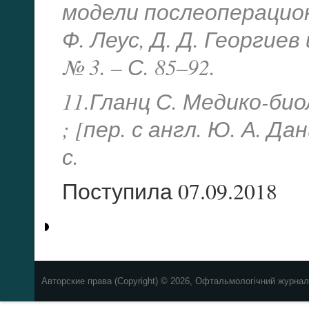
модели послеоперационн
Ф. Леус, Д. Д. Георгиев 
№ 3. – С. 85–92.
11.Гланц С. Медико-био
; [пер. с англ. Ю. А. Да
с.
Поступила 07.09.2018
Авторские права (Copyright) © 2026, Офтальмологічний журнал