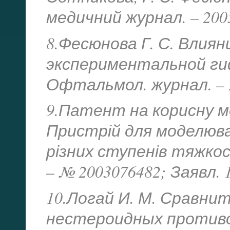
медичний журнал. – 2005.
8.Фесюнова Г. С. Влия
экспериментальной гиф
Офтальмол. журнал. – 20
9.Патент на корисну мо
Пристрій для моделюва
різних ступенів тяжкост
– № 2003076482; Заявл. 1
10.Логай И. М. Сравн
нестероидных против