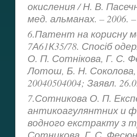
окисления / Н. В. Пасеч
мед. альманах. – 2006. – 
6.Патент на корисну мо
7А61К35/78. Спосіб оде
О. П. Сотнікова, Г. С. Ф
Лотош, Б. Н. Соколова, В.
20040504004; Заявл. 26.0
7.Сотникова О. П. Екс
антикоагулянтних и ф
водного екстракту з тр
Сотникова, Г. С. Фесюн