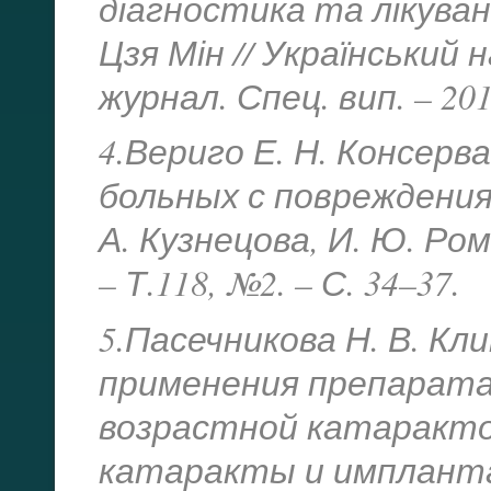
діагностика та лікуванн
Цзя Мін // Український
журнал. Спец. вип. – 2011
4.Вериго Е. Н. Консер
больных с повреждениям
А. Кузнецова, И. Ю. Ро
– Т.118, №2. – С. 34–37.
5.Пасечникова Н. В. К
применения препарата
возрастной катаракто
катаракты и импланта