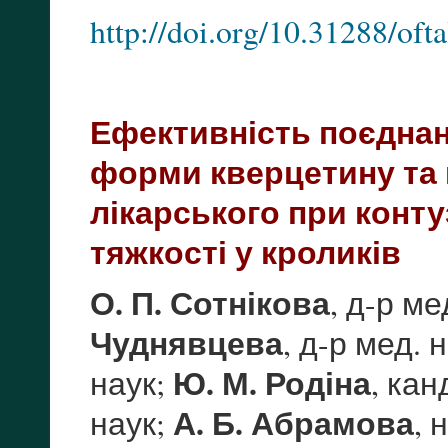
http://doi.org/10.31288/of
Ефективність поєднан
форми кверцетину та 
лікарського при конту
тяжкості у кроликів
О. П. Сотнікова
, д-р м
Чуднявцева
, д-р мед. 
Ю. М. Родіна
наук;
, кан
А. Б. Абрамова
наук;
, 