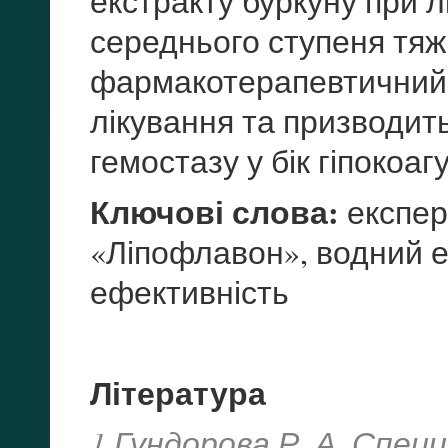
екстракту буркуну при л
середнього ступеня тяж
фармакотерапевтичний е
лікування та призводить
гемостазу у бік гіпокоагу
Ключові слова:
експер
«Ліпофлавон», водний е
ефективність
Література
1.Гундорова Р. А. Спе