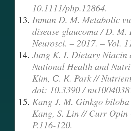
10.1111/php.12864.
Inman D. M. Metabolic vul
disease glaucoma / D. M.
Neurosci. – 2017. – Vol. 1
Jung K. I. Dietary Niaci
National Health and Nutrit
Kim, С. К. Park // Nutrien
doi: 10.3390 / nu1004038
Kang J. M. Ginkgo biloba a
Kang, S. Lin // Curr Opin 
P.116-120.