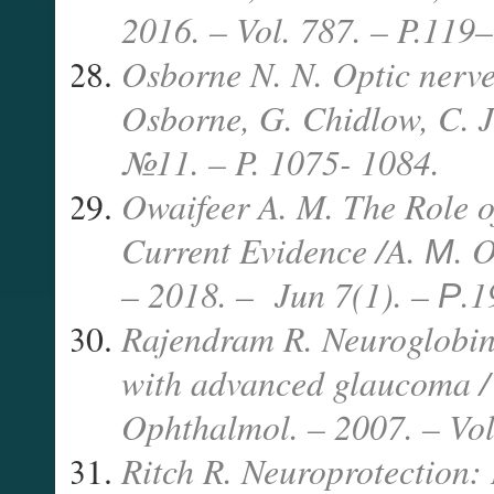
2016. – Vol. 787. – P.119
Osborne N. N. Optic nerve 
Osborne, G. Chidlow, C. J.
№11. – P. 1075- 1084.
Owaifeer A. M. The Role o
Current Evidence /A. М. O
– 2018. – Jun 7(1). – Р.1
Rajendram R. Neuroglobin 
with advanced glaucoma / 
Ophthalmol. – 2007. – Vol
Ritch R. Neuroprotection: 