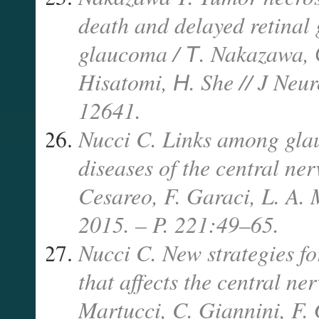
death and delayed retinal 
glaucoma / Т. Nakazawa, 
Hisatomi, Н. She // J Neur
12641.
Nucci C. Links among gla
diseases of the central ne
Cesareo, F. Garaci, L. A. 
2015. – P. 221:49–65.
Nucci C. New strategies fo
that affects the central ne
Martucci, C. Giannini, F. 