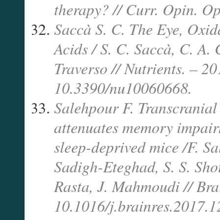
therapy? // Curr. Opin. O
Saccà S. C. The Eye, Oxi
Acids / S. C. Saccà, C. A. 
Traverso // Nutrients. – 20
10.3390/nu10060668.
Salehpour F. Transcranial
attenuates memory impairm
sleep-deprived mice /F. Sa
Sadigh-Eteghad, S. S. Sho
Rasta, J. Mahmoudi // Bra
10.1016/j.brainres.2017.1