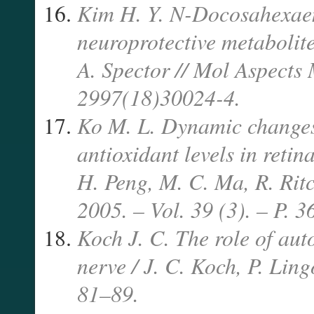
Kim H. Y. N-Docosahexaen
neuroprotective metabolite
A. Spector // Mol Aspects 
2997(18)30024-4.
Ko M. L. Dynamic changes 
antioxidant levels in reti
H. Peng, M. C. Ma, R. Ritc
2005. – Vol. 39 (3). – P. 
Koch J. C. The role of aut
nerve / J. C. Koch, P. Ling
81–89.