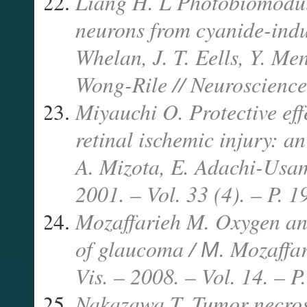
Liang H. L Photobiomodula
neurons from cyanide-indu
Whelan, J. T. Eells, Y. M
Wong-Rile // Neuroscience.
Miyauchi O. Protective ef
retinal ischemic injury: a
A. Mizota, E. Adachi-Usam
2001. – Vol. 33 (4). – P. 1
Mozaffarieh M. Oxygen and
of glaucoma / М. Mozaffar
Vis. – 2008. – Vol. 14. – 
Nakazawa T. Tumor necrosi