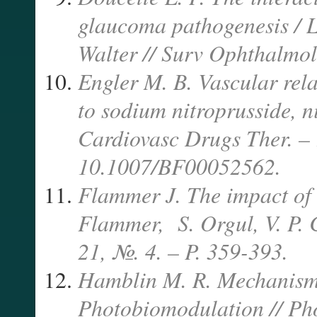
glaucoma pathogenesis / L.
Walter // Surv Ophthalmol
Engler M. B. Vascular rel
to sodium nitroprusside, n
Cardiovasc Drugs Ther. – 1
10.1007/BF00052562.
Flammer J. The impact of 
Flammer, S. Orgul, V. P. C
21, №. 4. – P. 359-393.
Hamblin M. R. Mechanisms
Photobiomodulation // Pho