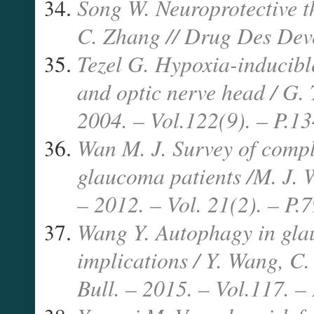
Song W. Neuroprotective t
C. Zhang // Drug Des Deve
Tezel G. Hypoxia-inducibl
and optic nerve head / G. 
2004. – Vol.122(9). – P.
Wan M. J. Survey of compl
glaucoma patients /M. J. 
– 2012. – Vol. 21(2). – P
Wang Y. Autophagy in glau
implications / Y. Wang, C
Bull. – 2015. – Vol.117. –