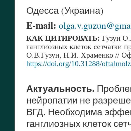
Одесса (Украина)
E-mail:
olga.v.guzun@gma
КАК ЦИТИРОВАТЬ:
Гузун О.
ганглиозных клеток сетчатки 
О.
В.
Гузун, Н.
И. Храменко
//
Офт
https
://
doi
.
org
/10.31288/
oftalmol
Актуальность.
Проблем
нейропатии не разреше
ВГД. Необходима эффе
ганглиозных клеток сет