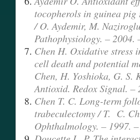
Aydemir O. Antioxidant ef
tocopherols in guinea pig 
/ O. Aydemir, M. Naziroglu,
Pathophysiology. – 2004. 
Chen H. Oxidative stress 
cell death and potential m
Chen, H. Yoshioka, G. S. K
Antioxid. Redox Signal. –
Chen T. C. Long-term follo
trabeculectomy / T. C. Che
Ophthalmology. – 1997. – 
Doucette L. P. The interac