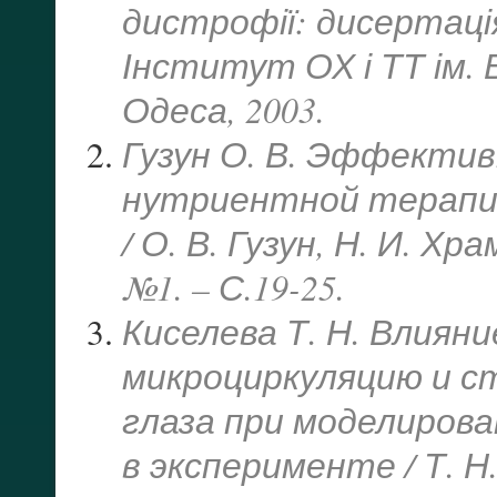
дистрофії: дисертація 
Інститут ОХ і ТТ ім. 
Одеса, 2003.
Гузун О. В. Эффекти
нутриентной терапи
/ О. В. Гузун, Н. И. Хр
№1. – С.19-25.
Киселева Т. Н. Влиян
микроциркуляцию и с
глаза при моделиров
в эксперименте / Т. Н.