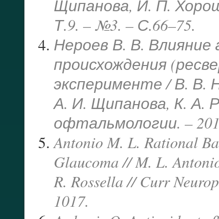
Щипанова, И. П. Хорош
Т.9. – №3. – С.66–75.
Нероев В. В. Влияни
происхождения (ресве
эксперименте / В. В. Н
А. И. Щипанова, К. А.
офтальмологии. – 2016.
Antonio M. L. Rational Bas
Glaucoma // M. L. Antonio
R. Rossella // Curr Neuro
1017.