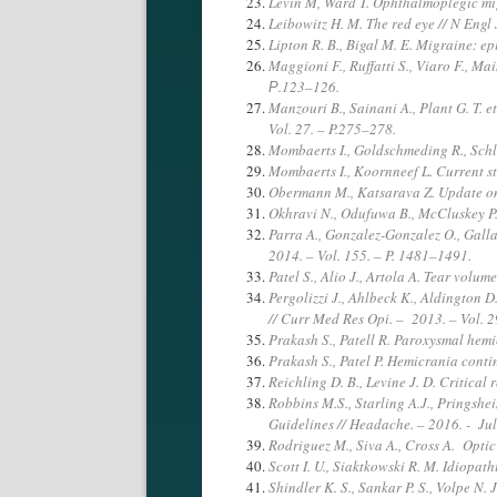
Levin M, Ward T. Ophthalmoplegic mig
Leibowitz H. M. The red eye // N Engl
Lipton R. B., Bigal M. E. Migraine: e
Maggioni F., Ruffatti S., Viaro F., Mai
Р.123–126.
Manzouri B., Sainani A., Plant G. T. 
Vol. 27. – P.275–278.
Mombaerts I., Goldschmeding R., Schl
Mombaerts I., Koornneef L. Current st
Obermann M., Katsarava Z. Update on t
Okhravi N., Odufuwa B., McCluskey P. 
Parra A., Gonzalez-Gonzalez O., Gallar
2014. – Vol. 155. – P. 1481–1491.
Patel S., Alio J., Artola A. Tear volum
Pergolizzi J., Ahlbeck K., Aldington 
// Curr Med Res Opi. – 2013. – Vol. 2
Prakash S., Patell R. Paroxysmal hemi
Prakash S., Patel P. Hemicrania conti
Reichling D. B., Levine J. D. Critical 
Robbins M.S., Starling A.J., Pringsh
Guidelines // Headache. – 2016. - Jul
Rodriguez M., Siva A., Cross A. Optic
Scott I. U., Siaktkowski R. M. Idiopat
Shindler K. S., Sankar P. S., Volpe N.