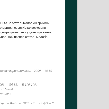
чні та не офтальмологічні причини
клерити, неврити), захворювання
, інтракраніальні судинні ураження,
ікувальний процес офтальмологів,
ская геронтология. – 2009. – № 10-
003. – Vol.18. – P. 190-199.
P. 101–108.
.794–800.
nput // Brain. – 2002. – Vol. 125(7). – P.