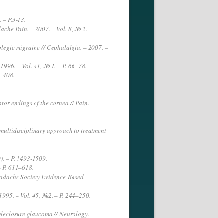
. – P.3-13.
adache Pain. – 2007. – Vol. 8, № 2. –
plegic migraine // Cephalalgia. – 2007. –
1996. – Vol. 41, № 1. – P. 66–78.
02–408.
ptor endings of the cornea // Pain. –
 multidisciplinary approach to treatment
). – P. 1493-1509.
 – P. 611–618.
Headache Society Evidence-Based
1995. – Vol. 45, №2. – P. 244–250.
angleclosure glaucoma // Neurology. –