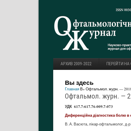
АРХИВ 2009-2022
ПЕРЕЙТИ НА
Вы здесь
Главная
В» Офтальмол. журн. — 2018.
Офтальмол. журн. — 20
УДК 617.7:617.76-009.7-073
Диференційна діагностика болю в о
В. А. Васюта, лікар-офтальмолог, д-р 