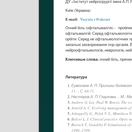
ДУ «Інститут нейрохірургії імені А.
Київ (Украина)
E-mail:
Vasyuta.v@ukr.net
Очний біль (офтальмалгія) – проблема
офтальмалгій. Серед офтальмологічн
орбіти. Серед не офтальмологічних пр
запальні захворювання лор-органів. 
нейроофтальмологів, неврологів, нейр
Ключевые слова:
очний біль, причи
Литература
Ермолаев А. П. Причины болевого
11. – С. 68-71.
Нестеров А. П. Глаукома. – М.: Ме
Andrew G. Lee, Paul W. Brazis. The ev
Arnold A. C. Evolving management of o
Athappilly G., Pelak V. S., Mandava N
Balcer L. J. Clinical practice. Optic 
Bartsch T., Goadsby P. Stimulation of t
1496–1509.