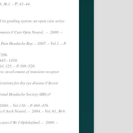
9, № 1. – Р. 43–44.
d its grading system: an open case series
opments // Curr Opin Neurol. – 2008. –
 Pain Headache Rep. – 2007. – Vol.1. – P.
1206.
.1445– 1450.
Vol. 125. – P. 509–520.
ats: involvement of transient receptor
cations for dry eye disease // Invest
ional Headache Society (IHS) //
 2000. – Vol.130. – P. 469–476.
s // Arch Neurol. – 2004. – Vol. 61, № 9.
r cases // Br J Ophthalmol. – 2009. –