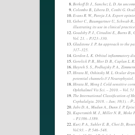
Berkoff D. J., Sanchez L. D. An uncom
Colombo B., Libera D., Conbi G. Ocular
Evans R. W., Pareja J.A. Expert opini
Geber C., Baumgartner U., Schwab R., M
illustrating its use in clinical practic
Goadsby P. J., Cittadini E., Burns B
Vol. 21. – P.323–330.
Gladstone J. P. An approach to the pa
317–325.
Gordon L. K. Orbital inflammatory dis
Gorelick P. B., Hier D. B., Caplan L.
Hayreh S. S., Podhajsky P. A., Zimmerm
Hirata H., Oshinsky M. L. Ocular dryne
potential channels // J Neurophysiol
Hirata H., Meng I. Cold-sensitive corne
Ophthalmol Vis Sci. – 2010. – Vol. 5
The International Classification of H
Cephalalgia. 2018. – Jan; 38(1). – Р
Jabs D. A., Mudun A., Dunn J. P. Episc
Kupersmith M. J., Miller N. R., Moke P
– P.1386–1389.
Kurz P. A., Suhler E. B., Choi D., Ros
Vol.93. – P. 546–548.