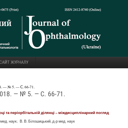
 САЙТ ЖУРНАЛУ
 — № 5. — С. 66-71.
18. — № 5. — С. 66-71.
ці та періорбітальній ділянці – міждисциплінарний погляд
мед. наук; В. В. Білошицький, д-р мед. наук