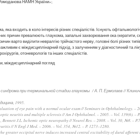
П. Ромоданова НАМН України»;
, яка входить в коло інтересів різних спеціалістів. Існують офтальмологі
их причин превалюють глаукома, запальні захворювання ока (кератити, с
ичин варто виділити невралгію трійчастого нерву, головні болі різних типів
Важливим є міждисциплінарний підхід, з залученням у діагностичний та л
охірургів, отоневрологів та інших спеціалістів.
ни, міждисциплінарний погляд
 синдрома при терминальной стадии глаукомы / А. П. Ермолаев // Клиниче
дицина, 1995.
aluation of eye pain with a normal ocular exam // Seminars in Ophthalmology. – 2
ptic neuritis and multiple sclerosis // Am J Ophthalmol. – 2005. – Vol. 139(6). – 
., Bennett J.L. Ischemic optic neuropathy // Neurol Res. – 2008. – Vol. 30, №8. – P
neuritis // N Engl J Med. – 2006. – Vol. 354, №12. – P. 1273–1280.
he greater occipital nerve induces increased central excitability of dural afferent i