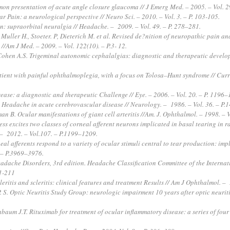
mon presentation of acute angle closure glaucoma // J Emerg Med. – 2005. – Vol. 2
 Pain: a neurological perspective // Neuro Sci. – 2010. – Vol. 3. – P. 103-105.
on: supraorbital neuralgia // Headache. – 2009. – Vol. 49. – P. 278–281.
uller H., Stoeter. P, Dieterich M. et al. Revised de?nition of neuropathic pain an
e //Am J Med. – 2009. – Vol. 122(10). – P.3- 12.
., Cohen A.S. Trigeminal autonomic cephalalgias: diagnostic and therapeutic devel
tient with painful ophthalmoplegia, with a focus on Tolosa–Hunt syndrome // Curr
ease: a diagnostic and therapeutic Challenge // Eye. – 2006. – Vol. 20. – P. 1196–
 R. Headache in acute cerebrovascular disease // Neurology. – 1986. – Vol. 36. – P
an B. Ocular manifestations of giant cell arteritis //Am. J. Ophthalmol. – 1998. – 
ss excites two classes of corneal afferent neurons implicated in basal tearing in r
. – 2012. – Vol.107. – P.1199–1209.
al afferents respond to a variety of ocular stimuli central to tear production: impli
1 – P.3969–3976.
eadache Disorders, 3rd edition. Headache Classification Committee of the Internat
.1-211
leritis and scleritis: clinical features and treatment Results // Am J Ophthalmol. –
. S. Optic Neuritis Study Group: neurologic impairment 10 years after optic neuriti
enbaum J.T. Rituximab for treatment of ocular inflammatory disease: a series of fou