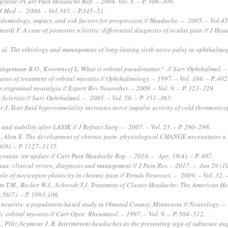
raine //Curr Pain Headache Rep. – 2004. Vol. 8. – P. 306–309.
 J Med. – 2000. – Vol.343. – P.345–51.
pidemiology, impact, and risk factors for progression // Headache. – 2005. – Vol.45
nardi F. A case of posterior scleritis: differential diagnosis of ocular pain // J He
et al. The ethiology and management of long-lasting sixth nerve palsy in ophthalmo
ingemann R.O., Koornneef L. What is orbital pseudotumor? // Surv Ophthalmol. – 
atus of treatment of orbital myositis // Ophthalmology. – 1997. – Vol. 104. – P. 4
rigeminal neuralgia // Expert Rev Neurother. – 2009. – Vol. 9. – P. 323–329.
Scleritis // Surv Ophthalmol. – 2005. – Vol. 50. – P. 351–363.
 J. Tear fluid hyperosmolality increases nerve impulse activity of cold thermorece
e and stability after LASIK // J Refract Surg. – 2007. – Vol. 23. – P. 290–298.
D., Alon E. The development of chronic pain: physiological CHANGE necessitates a
9(9). – P. 1127–1135.
crania: an update // Curr Pain Headache Rep. – 2014. – Apr; 18(4). – P. 407.
nua: clinical review, diagnosis and management // J Pain Res. – 2017. – Jun 29 (10
role of nociceptor plasticity in chronic pain // Trends Neurosci. – 2009. – Vol. 32.
eim T.M., Becker W.J., Schwedt T.J. Treatment of Cluster Headache: The American 
;56(7). – P. 1093-106.
 neuritis: a population-based study in Olmsted County, Minnesota // Neurology. – 
hic orbital myositis // Curr Opin Rheumatol. – 1997. – Vol. 9. – P. 504–512.
 J., Piltz-Seymour J. R. Intermittent headaches as the presenting sign of subacute 