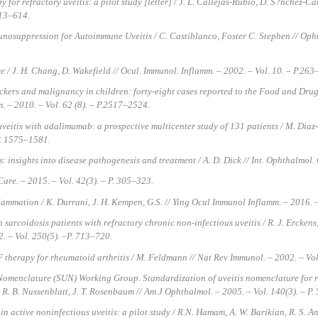
for refractory uveitis: a pilot study [letter] / J. L. Callejas-Rubio, D. S?nchez-Can
613–614.
osuppression for Autoimmune Uveitis / С. Castiblanco, Foster C. Stephen // Ophtha
ve / J. H. Chang, D. Wakefield // Ocul. Immunol. Inflamm. – 2002. – Vol. 10. – P.263
ckers and malignancy in children: forty-eight cases reported to the Food and Drug A
m. – 2010. – Vol. 62 (8). – P.2517–2524.
uveitis with adalimumab: a prospective multicenter study of 131 patients / M. Diaz
P. 1575–1581.
 insights into disease pathogenesis and treatment / A. D. Dick // Int. Ophthalmol. C
 Care. – 2015. – Vol. 42(3). – P. 305–323.
ammation / K. Durrani, J. H. Kempen, G.S. // Ying Ocul Immunol Inflamm. – 2016. –
arcoidosis patients with refractory chronic non-infectious uveitis / R. J. Erckens, R
 – Vol. 250(5). –P. 713–720.
herapy for rheumatoid arthritis / M. Feldmann // Nat Rev Immunol. – 2002. – Vol.
 Nomenclature (SUN) Working Group. Standardization of uveitis nomenclature for re
 R. B. Nussenblatt, J. T. Rosenbaum // Am J Ophthalmol. – 2005. – Vol. 140(3). – P.
 active noninfectious uveitis: a pilot study / R.N. Hamam, A. W. Barikian, R. S. An