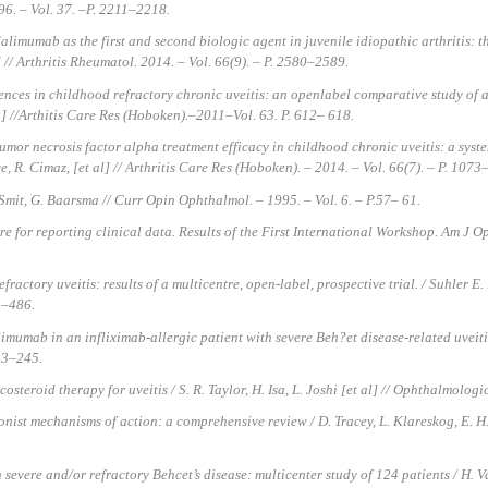
96. – Vol. 37. –P. 2211–2218.
alimumab as the first and second biologic agent in juvenile idiopathic arthritis: t
 // Arthritis Rheumatol. 2014. – Vol. 66(9). – P. 2580–2589.
rences in childhood refractory chronic uveitis: an openlabel comparative study of 
l.] //Arthitis Care Res (Hoboken).–2011–Vol. 63. P. 612– 618.
tumor necrosis factor alpha treatment efficacy in childhood chronic uveitis: a sys
e, R. Cimaz, [et al] // Arthritis Care Res (Hoboken). – 2014. – Vol. 66(7). – P. 107
 Smit, G. Baarsma // Curr Opin Ophthalmol. – 1995. – Vol. 6. – P.57– 61.
e for reporting clinical data. Results of the First International Workshop. Am J O
actory uveitis: results of a multicentre, open-label, prospective trial. / Suhler E. B
1–486.
imumab in an infliximab-allergic patient with severe Beh?et disease-related uveitis
243–245.
steroid therapy for uveitis / S. R. Taylor, H. Isa, L. Joshi [et al] // Ophthalmologi
nist mechanisms of action: a comprehensive review / D. Tracey, L. Klareskog, E. H.
severe and/or refractory Behcet’s disease: multicenter study of 124 patients / H. Vall