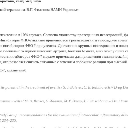
Дорохова, канд. мед. наук
евой терапии им. В.П. Филатова НАМН Украины»
лизительно в 10% случаев. Согласно множеству проведенных исследований, фа
 Ингибиторы ФНО-? активно применяются в ревматологии, а в последнее время 
я ингибиторов ФНО-? при увеитах. Достаточно крупные исследования и пока
е ювенильного идиопатического артрита, болезни Бехчета, анкилозирующих с
ность ингибиторов ФНО-? в целом приемлемы для применения в клинической 
 что позволяет снизить связанные с лечением побочные реакции при высокой
О-?, адалимумаб
ts potential in the treatment of uveitis / S. J. Balevic, C. E. Rabinovich // Drug De
oimmune uveitis / M. D. Becker, G. Adamus, M. P. Davey, J. T. Rosenbaum // Ocul Imm
tudy Group: recommendations for the evaluation of intraocular inflammatory diseas
 P. 234–235.