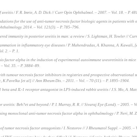
f uveitis / F. R. Imrie, A. D. Dick // Curr Opin Ophthalmol. – 2007. – Vol. 18. – P. 4
tions for the use of anti-tumor necrosis factor biologic agents in patients with 
Ophthalmology. 2014. – Vol. 121(3). – P. 785–796.
d immunity in posterior uveitis in man: a review / S. Lightman, H. Towler // Curr 
ammation in inflammatory eye diseases / P. Mahendradas, A. Khanna, A. Kawali, [et
l. 2. – Р. 1.
s factor alpha in the induction of experimental autoimmune uveoretinitis in mic
. – Vol. 35. – P. 3884–89.
th tumour necrosis factor inhibitors in registries and prospective observational s
, K.Pavelka [et al] // Ann Rheum Dis. – 2011. – Vol. – 70 (11). – P. 1895–1904.
 beta and IL-1 receptor antagonist in LPS-induced rabbit uveitis / J.S. Mo, A. Mat
 uveitis: Beh?et and beyond / P. I. Murray, R. R. // Sivaraj Eye (Lond). – 2005. – Vo
ng monoclonal anti-tumor necrosis factor alpha in ophthalmology / P. Neri, M. Zuc
f tumor necrosis factor antagonists / I. Nestorov // J Rheumatol Suppl. – 2005. – V