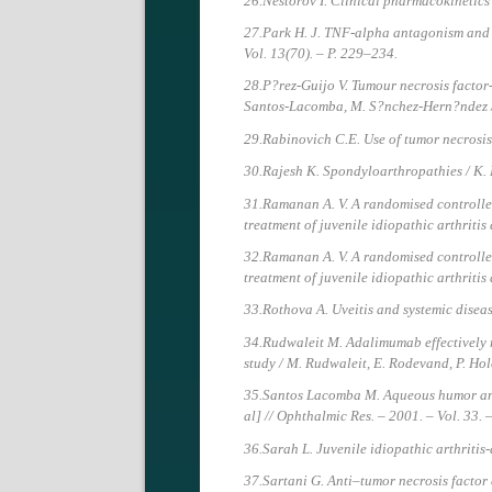
26.Nestorov I. Clinical pharmacokinetics 
27.Park H. J. TNF-alpha antagonism and c
Vol. 13(70). – P. 229–234.
28.P?rez-Guijo V. Tumour necrosis factor
Santos-Lacomba, M. S?nchez-Hern?ndez //
29.Rabinovich C.E. Use of tumor necrosis 
30.Rajesh K. Spondyloarthropathies / K. R
31.Ramanan A. V. A randomised controlled 
treatment of juvenile idiopathic arthritis 
32.Ramanan A. V. A randomised controlled 
treatment of juvenile idiopathic arthritis
33.Rothova A. Uveitis and systemic diseas 
34.Rudwaleit M. Adalimumab effectively red
study / M. Rudwaleit, E. Rodevand, P. Holc
35.Santos Lacomba M. Aqueous humor and 
al] // Ophthalmic Res. – 2001. – Vol. 33. 
36.Sarah L. Juvenile idiopathic arthritis-
37.Sartani G. Anti–tumor necrosis factor 