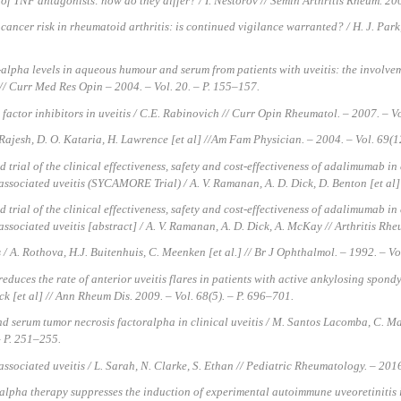
of TNF antagonists: how do they differ? / I. Nestorov // Semin Arthritis Rheum. 200
ancer risk in rheumatoid arthritis: is continued vigilance warranted? / H. J. Par
-alpha levels in aqueous humour and serum from patients with uveitis: the involve
 Curr Med Res Opin – 2004. – Vol. 20. – P. 155–157.
factor inhibitors in uveitis / C.E. Rabinovich // Curr Opin Rheumatol. – 2007. – Vo
ajesh, D. O. Kataria, H. Lawrence [et al] //Am Fam Physician. – 2004. – Vol. 69(1
trial of the clinical effectiveness, safety and cost-effectiveness of adalimumab i
associated uveitis (SYCAMORE Trial) / A. V. Ramanan, A. D. Dick, D. Benton [et al] //
trial of the clinical effectiveness, safety and cost-effectiveness of adalimumab i
 associated uveitis [abstract] / A. V. Ramanan, A. D. Dick, A. McKay // Arthritis Rhe
/ A. Rothova, H.J. Buitenhuis, C. Meenken [et al.] // Br J Ophthalmol. – 1992. – Vo
uces the rate of anterior uveitis flares in patients with active ankylosing spondyl
k [et al] // Ann Rheum Dis. 2009. – Vol. 68(5). – P. 696–701.
serum tumor necrosis factoralpha in clinical uveitis / M. Santos Lacomba, C. Ma
– P. 251–255.
associated uveitis / L. Sarah, N. Clarke, S. Ethan // Pediatric Rheumatology. – 2016
alpha therapy suppresses the induction of experimental autoimmune uveoretinitis i