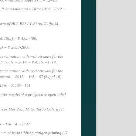
5. – Vol. 34(5 Suppl 1). P. – 12–18.
k, P. Ranganathan // Discov Med. 2012. –
ment of HLA-B27 / V. P?rez-Guijo, M.
l. 19(5). – P. 482–486.
2). – P. 2853-2860.
n combination with methotrexate for the
 Trials. – 2014. – Vol. 15. – P. 14.
n combination with methotrexate for the
umatol. – 2015. – Vol. – 67 (Suppl 10).
l.76. – P. 137– 141.
itis: results of a prospective open-label
rcos Mart?n, J.M. Gallardo Galera [et
. – Vol. 14. – P. 27
n mice by inhibiting antigen priming / G.