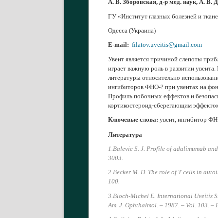
А. В. Зборовская, д-р мед. наук, А. В. 
ГУ «Институт глазных болезней и ткан
Одесса (Украина)
E-mail:
filatov.uveitis@gmail.com
Увеит является причиной слепоты приб
играет важную роль в развитии увеита.
литературы относительно использовани
ингибиторов ФНО-? при увеитах на фон
Профиль побочных еффектов и безопас
кортикостероид-сберегающим эффектом,
Ключевые слова:
увеит, ингибитор ФН
Литература
1.Balevic S. J. Profile of adalimumab and i
3003.
2.Becker M. D. The role of T cells in aut
100.
3.Bloch-Michel E. International Uveitis S
Am. J. Ophthalmol. – 1987. – Vol. 103. –