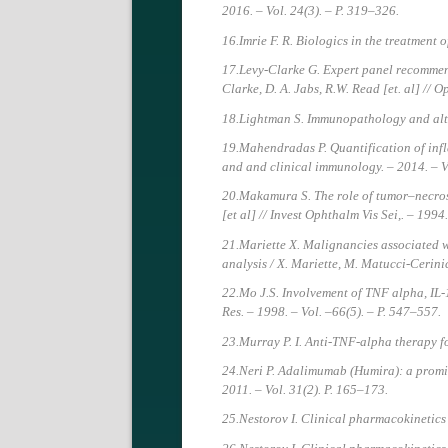
2016. – Vol. 24(3). – P. 319–326.
16.Imrie F. R. Biologics in the treatment o
17.Levy-Clarke G. Expert panel recommenda
Clarke, D. A. Jabs, R.W. Read [et. al] // 
18.Lightman S. Immunopathology and altere
19.Mahendradas P. Quantification of infl
and and clinical immunology. – 2014. – Vo
20.Makamura S. The role of tumor–necrosi
[et al] // Invest Ophthalm Vis Sei,. – 1994
21.Mariette X. Malignancies associated wi
analysis / X. Mariette, M. Matucci-Cerinic
22.Mo J.S. Involvement of TNF alpha, IL-1
Res. – 1998. – Vol. –66(5). – P. 547–557.
23.Murray P. I. Anti-TNF-alpha therapy for
24.Neri P. Adalimumab (Humira): a promisi
2011. – Vol. 31(2). P. 165–173.
25.Nestorov I. Clinical pharmacokinetics o