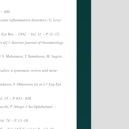
81– 486.
ocular inflammatory disorders / G. Levy-
Eye Res. – 1992. – Vol. 11. – P. 11–15.
 al] // Internet journal of rheumatology
e / S. Makamura, T. Yamakawa, M. Sugita
tudies: a systematic review and meta-
sukawa, S. Ohkawara [et al.] // Exp Eye
l. 19. – P. 831– 838.
chi, P. Allegri // Int Ophthalmol. –
ol. 74. – P. 13–18.