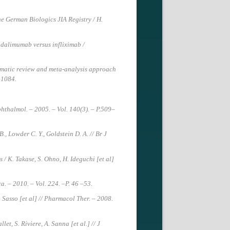
he German Biologics JIA Registry / H.
adalimumab versus infliximab /
tematic review and meta-analysis approach
3–1084.
phthalmol. – 2005. – Vol. 140(3). – P.509–
., Lowder C. Y., Goldstein D. A. // Br J
 / K. Takase, S. Ohno, H. Ideguchi [et al]
ca. – 2010. – Vol. 224. –P. 46 –53.
 Sasso [et al] // Pharmacol Ther. – 2008.
et, S. Riviere, A. Sanna [et al.] // J