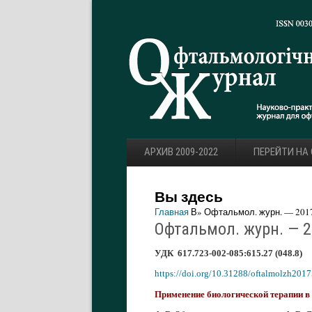
АРХИВ 2009-2022
ПЕРЕЙТИ НА
Вы здесь
Главная
В» Офтальмол. журн. — 2017.
Офтальмол. журн. — 20
УДК 617.723-002-085:615.27 (048.8)
https://doi.org/10.31288/oftalmolzh201
Применение биологической терапии в