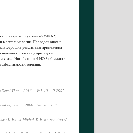
ктор некроза опухолей-? (ФНО-?)
и в офтальмологии. Проведен анализ
зали хорошие результаты применения
пондилоартропатий, саркоидоза.
практике. Ингибиторы ФНО-? обладают
 эффективности терапии.
s Devel Ther. – 2016. – Vol. 10. – P. 2997–
unol Inflamm. – 2000. –Vol. 8. – P. 93–
e / E. Bloch-Michel, R..B. Nussenblatt //