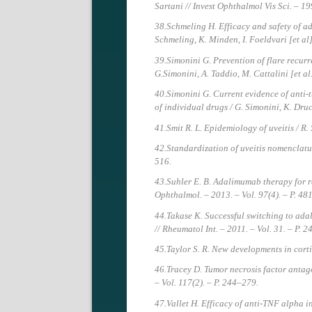
Sartani // Invest Ophthalmol Vis Sci. – 19
38.Schmeling H. Efficacy and safety of ad
Schmeling, K. Minden, I. Foeldvari [et al]
39.Simonini G. Prevention of flare recur
G.Simonini, A. Taddio, M. Cattalini [et a
40.Simonini G. Current evidence of anti-
of individual drugs / G. Simonini, K. Druc
41.Smit R. L. Epidemiology of uveitis / R.
42.Standardization of uveitis nomenclatur
516.
43.Suhler E. B. Adalimumab therapy for refr
Ophthalmol. – 2013. – Vol. 97(4). – P. 48
44.Takase K. Successful switching to adal
// Rheumatol Int. – 2011. – Vol. 31. – P. 
45.Taylor S. R. New developments in cortico
46.Tracey D. Tumor necrosis factor antago
– Vol. 117(2). – P. 244–279.
47.Vallet H. Efficacy of anti-TNF alpha in 