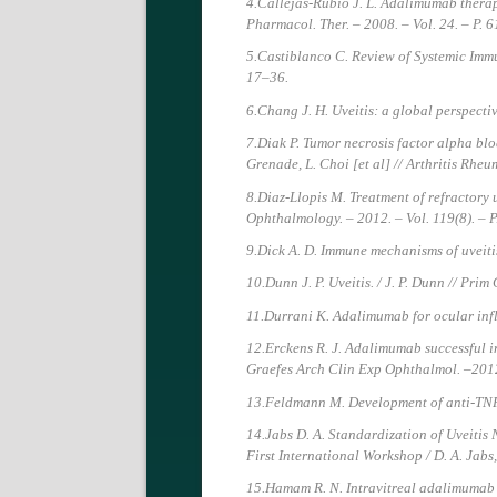
4.Callejas-Rubio J. L. Adalimumab therapy 
Pharmacol. Ther. – 2008. – Vol. 24. – P. 
5.Castiblanco С. Review of Systemic Immun
17–36.
6.Chang J. H. Uveitis: a global perspecti
7.Diak P. Tumor necrosis factor alpha blo
Grenade, L. Choi [et al] // Arthritis Rheu
8.Diaz-Llopis M. Treatment of refractory 
Ophthalmology. – 2012. – Vol. 119(8). – 
9.Dick A. D. Immune mechanisms of uveitis:
10.Dunn J. P. Uveitis. / J. P. Dunn // Prim
11.Durrani K. Adalimumab for ocular infl
12.Erckens R. J. Adalimumab successful in s
Graefes Arch Clin Exp Ophthalmol. –2012.
13.Feldmann M. Development of anti-TNF t
14.Jabs D. A. Standardization of Uveitis
First International Workshop / D. A. Jabs,
15.Hamam R. N. Intravitreal adalimumab in