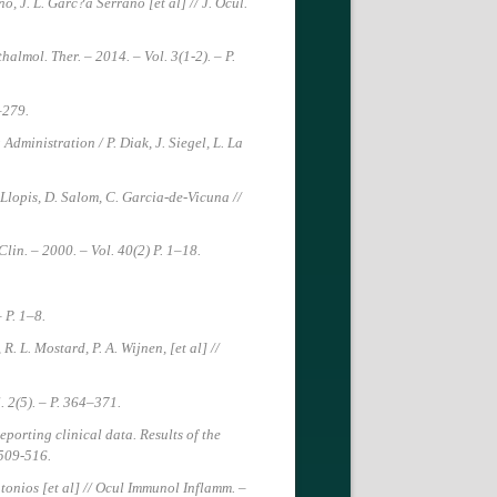
o, J. L. Garc?a Serrano [et al] // J. Ocul.
lmol. Ther. – 2014. – Vol. 3(1-2). – P.
–279.
dministration / P. Diak, J. Siegel, L. La
-Llopis, D. Salom, C. Garcia-de-Vicuna //
lin. – 2000. – Vol. 40(2) P. 1–18.
 P. 1–8.
. L. Mostard, P. A. Wijnen, [et al] //
 2(5). – P. 364–371.
porting clinical data. Results of the
 509-516.
tonios [et al] // Ocul Immunol Inflamm. –