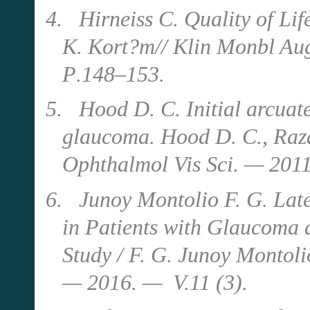
4.
Hirneiss C. Quality of Lif
K. Kort?m// Klin Monbl Au
Р
.148–153.
5.
Hood D. C. Initial arcuate
glaucoma. Hood D. C., Raza 
Ophthalmol Vis Sci. — 201
6.
Junoy Montolio F. G. Late
in Patients with Glaucoma 
Study / F. G. Junoy Montol
— 2016. — V.11 (3).