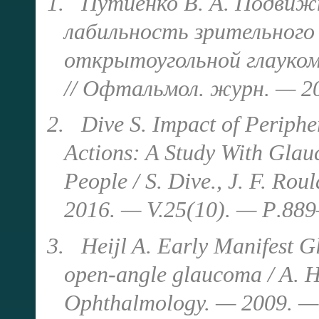
1.
Путиенко В. А. Подвиж
лабильность зрительного
открытоугольной глаукомо
// Офтальмол. журн. — 2
2.
Dive S. Impact of Periphe
Actions: A Study With Glau
People / S. Dive., J. F. Rou
2016. — V.25(10). —
Р
.889
3.
Heijl A. Early Manifest G
open-angle glaucoma / A. He
Ophthalmology. — 2009. —