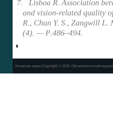
7.
Lisboa R. Association betw
and vision-related quality o
R., Chun Y. S., Zangwill L
(4). —
Р
.486–494.
Авторские права (Copyright) © 2026, Офтальмологічний журнал