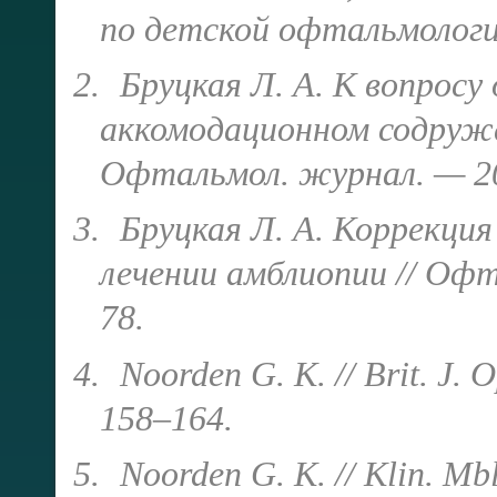
по детской офтальмологии
2.
Бруцкая Л. А. К вопросу
аккомодационном содруже
Офтальмол. журнал. — 20
3.
Бруцкая Л. А. Коррекци
лечении амблиопии // Оф
78.
4.
Noorden G. K. // Brit. J.
158–164.
5.
Noorden G. K. // Klin. Mb