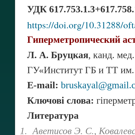
УДК 617.753.1.3+617.758
https://doi.org/10.31288/o
Гиперметропический аст
Л. А. Бруцкая
, канд. мед
ГУ«Институт ГБ и ТТ им
E-mail:
bruskayal@gmail.
Ключові слова:
гіперметр
Литература
1.
Аветисов Э. С., Ковалев