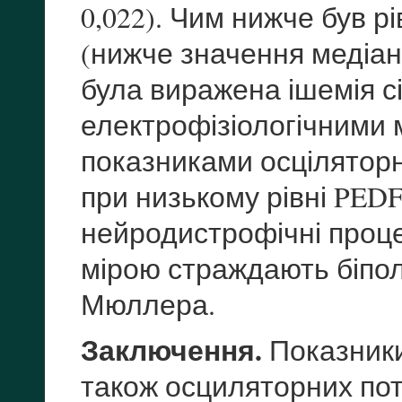
0,022). Чим нижче був р
(нижче значення медіан
була виражена ішемія с
електрофізіологічними 
показниками осціляторн
при низькому рівні PED
нейродистрофічні проце
мірою страждають біполя
Мюллера.
Заключення.
Показники
також осциляторних пот