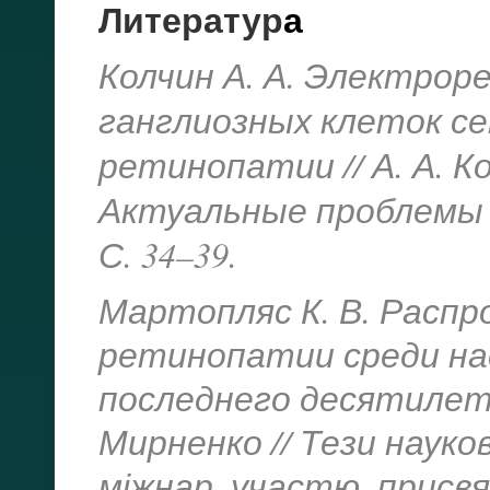
Литератур
а
Колчин А. А. Электрор
ганглиозных клеток с
ретинопатии // А. А. Кол
Актуальные проблемы 
С. 34–39.
Мартопляс К. В. Расп
ретинопатии среди на
последнего десятилетия
Мирненко // Тези науко
міжнар. участю, присвяч