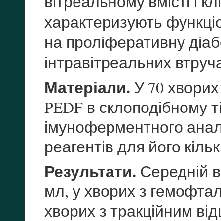
вітреальному вмісті і к
характеризують функціон
на проліферативну діаб
інтравітреальних втруч
Матеріали.
У 70 хворих
PEDF в склоподібному т
імуноферментного анал
реагентів для його кіль
Результати.
Середній вм
мл, у хворих з гемофта
хворих з тракційним від