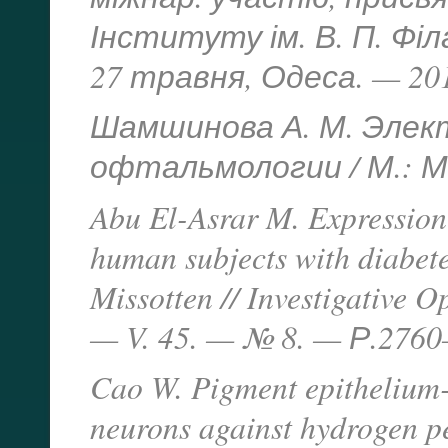
Інституту ім. В. П. Фі
27 травня, Одеса. — 201
Шамшинова А. М. Эле
офтальмологии / М.: Ме
Abu El-Asrar M. Expression 
human subjects with diabete
Missotten // Investigative 
— V. 45. — № 8. — Р.2760
Cao W. Pigment epithelium-d
neurons against hydrogen pe