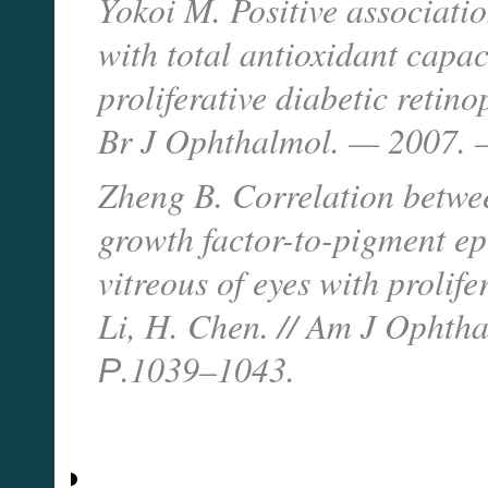
Yokoi M. Positive associati
with total antioxidant capaci
proliferative diabetic retino
Br J Ophthalmol. — 2007. 
Zheng B. Correlation betwee
growth factor-to-pigment epi
vitreous of eyes with prolife
Li, H. Chen. // Am J Opht
Р.1039–1043.