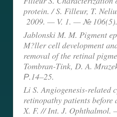
Filleur S. Characterization
protein. / S. Filleur, T. Nel
2009. — V. 1. — № 106(5)
Jablonski M. M. Pigment ep
M?ller cell development and
removal of the retinal pigme
Tombran-Tink, D. A. Mraze
Р.14–25.
Li S. Angiogenesis-related c
retinopathy patients before 
X. F. // Int. J. Ophthalmo