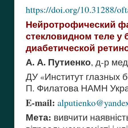
https://doi.org/10.31288/o
Нейротрофический фа
стекловидном теле у
диабетической ретин
А. А. Путиенко
, д-р мед
ДУ «Институт глазных б
П. Филатова НАМН Укра
E-mail:
alputienko@yandex
Мета:
вивчити наявніст