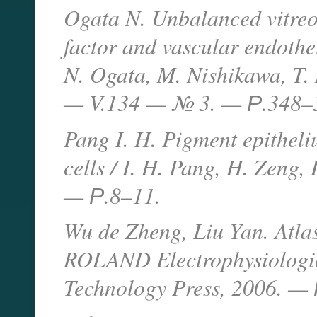
Ogata N. Unbalanced vitreou
factor and vascular endothel
N. Ogata, M. Nishikawa, T
— V.134 — № 3. — Р.348–
Pang I. H. Pigment epitheli
cells / I. H. Pang, H. Zeng
— Р.8–11.
Wu de Zheng, Liu Yan. Atlas
ROLAND Electrophysiologica
Technology Press, 2006. — 