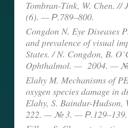
Tombran-Tink, W. Chen. //
(6). — Р.789–800.
Congdon N. Eye Diseases Pr
and prevalence of visual im
States. / N. Congdon, B. O’
Ophthalmol. — 2004. — №
Elahy M. Mechanisms of PED
oxygen species damage in di
Elahy, S. Baindur-Hudson, V
222. — № 3. — Р.129–139.