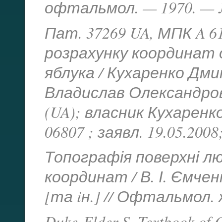
офтальмол. — 1970. — №
Пат. 37269 UA, МПК A 61 
розрахунку координат о
яблука / Кухаренко Дм
Владислав Олександров
(UA); власник Кухарен
06807 ; заявл. 19.05.2008
Топографія поверхні лю
координат / В. І. Ємчен
[та iн.] // Офтальмол. 
Duke-Elder S. Textbook of O