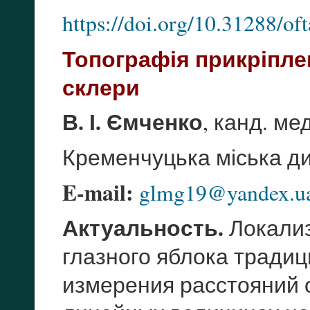
https://doi.org/10.31288/o
Топографія прикріпле
склери
В. І. Ємченко
, канд. ме
Кременчуцька міська ди
E-mail:
glmg19@yandex.u
Актуальность.
Локализ
глазного яблока тради
измерения расстояний 