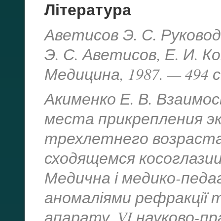
Література
Аветисов Э. С. Руково
Э. С. Аветисов, Е. И. К
Медицина, 1987. — 494 с
Акименко Е. В. Взаимос
места прикрепления э
трехлетнего возраста
сходящемся косоглазии. 
Медична і медико-педаг
аномаліями рефракції 
апарату. VI науково-п