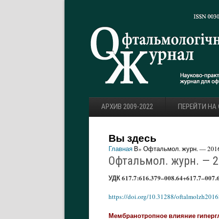
АРХИВ 2009-2022
ПЕРЕЙТИ НА
Вы здесь
Главная
В» Офтальмол. журн. — 2016.
Офтальмол. журн. — 20
УДК 617.7:616.379–008.64+617.7–007.
https://doi.org/10.31288/oftalmolzh201
Мембранотропное влияние гипергл