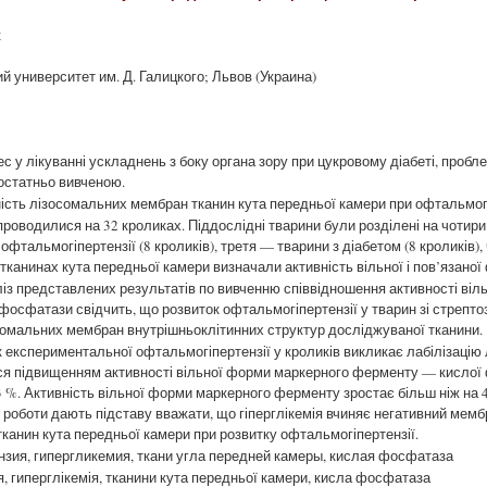
к
 университет им. Д. Галицкого; Львов (Украина)
 у лікуванні ускладнень з боку органа зору при цукровому діабеті, пробле
остатньо вивченою.
ість лізосомальних мембран тканин кута передньої камери при офтальмогіп
оводилися на 32 кроликах. Піддослідні тварини були розділені на чотири 
офтальмогіпертензії (8 кроликів), третя — тварини з діабетом (8 кроликів)
 тканинах кута передньої камери визначали активність вільної і пов’язан
із представлених результатів по вивченню співвідношення активності віл
осфатази свідчить, що розвиток офтальмогіпертензії у тварин зі стрепт
осомальних мембран внутрішньоклітинних структур досліджуваної тканини.
експериментальної офтальмогіпертензії у кроликів викликає лабілізацію 
ся підвищенням активності вільної форми маркерного ферменту — кислої 
,3 %. Активність вільної форми маркерного ферменту зростає більш ніж на 
єї роботи дають підставу вважати, що гіперглікемія вчиняє негативний мем
тканин кута передньої камери при розвитку офтальмогіпертензії.
зия, гипергликемия, ткани угла передней камеры, кислая фосфатаза
, гиперглікемія, тканини кута передньої камери, кисла фосфатаза