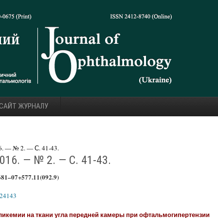
 САЙТ ЖУРНАЛУ
 — № 2. — С. 41-43.
16. — № 2. — С. 41-43.
681–07+577.11(092.9)
624143
икемии на ткани угла передней камеры при офтальмогипертензии