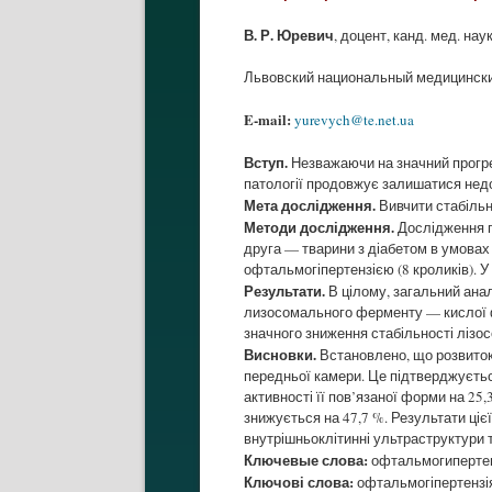
В. Р. Юревич
, доцент, канд. мед. нау
Львовский национальный медицинский
E-mail:
yurevych@te.net.ua
Вступ.
Незважаючи на значний прогрес
патології продовжує залишатися нед
Мета дослідження.
Вивчити стабільн
Методи дослідження.
Дослідження пр
друга — тварини з діабетом в умовах 
офтальмогіпертензією (8 кроликів). У
Результати.
В цілому, загальний анал
лизосомального ферменту — кислої ф
значного зниження стабільності ліз
Висновки.
Встановлено, що розвиток 
передньої камери. Це підтверджуєть
активності її пов’язаної форми на 25
знижується на 47,7 %. Результати ці
внутрішньоклітинні ультраструктури 
Ключевые слова:
офтальмогипертен
Ключові слова:
офтальмогіпертензія