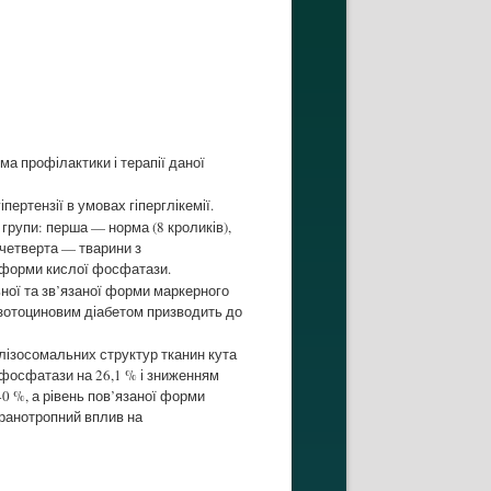
ма профілактики і терапії даної
ертензії в умовах гіперглікемії.
групи: перша — норма (8 кроликів),
, четверта — тварини з
ої форми кислої фосфатази.
ьної та зв’язаної форми маркерного
озотоциновим діабетом призводить до
лізосомальних структур тканин кута
фосфатази на 26,1 % і зниженням
40 %, а рівень пов’язаної форми
бранотропний вплив на