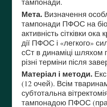
тампонади.
Мета.
Визначення особл
тампонади ПФОС на біо
активність сітківки ока 
дії ПФОС і «легкого» си
сСт в динаміці шляхом 
різні терміни після заве
Матеріал і методи.
Екс
(12 очей). Всім тварина
субтотальна вітректом
тампонадою ПФОС (прав