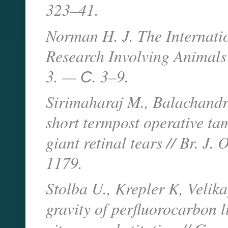
323–41.
Norman H. J. The Internati
Research Involving Animal
3. — С. 3–9.
Sirimaharaj M., Balachandra
short termpost operative ta
giant retinal tears // Br. 
1179.
Stolba U., Krepler K, Velika
gravity of perfluorocarbon l