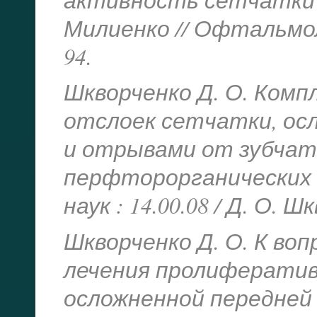
Милиенко // Офтальмол.
94.
Шкворченко Д. О. Комп
отслоек сетчатки, ос
и отрывами от зубчат
перфторорганических с
наук : 14.00.08 / Д. О. 
Шкворченко Д. О. К во
лечения пролифератив
осложненной передне