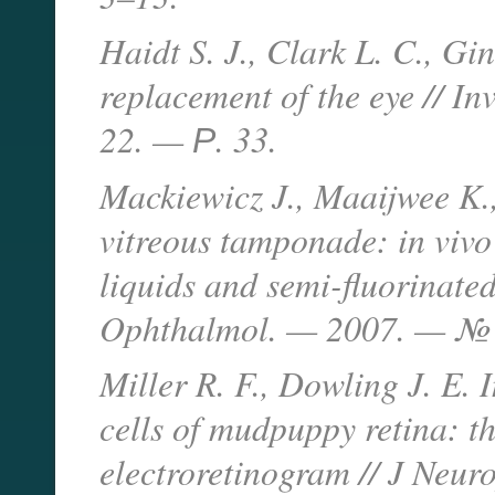
Haidt S. J., Clark L. C., Gi
replacement of the eye // I
22. — Р. 33.
Mackiewicz J., Maaijwee K.,
vitreous tamponade: in vivo
liquids and semi-fluorinated
Ophthalmol. — 2007. — №
Miller R. F., Dowling J. E. I
cells of mudpuppy retina: th
electroretinogram // J Neu