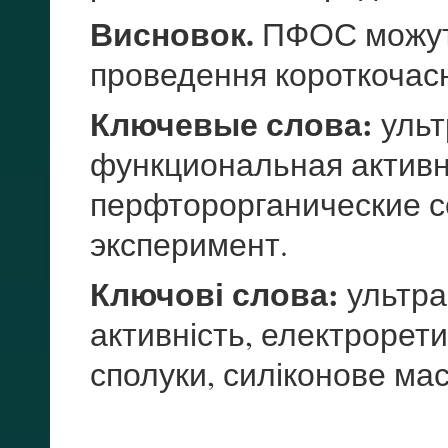
Висновок.
ПФОС можуть
проведення короткочас
Ключевые слова:
ульт
функциональная активн
перфторорганические с
эксперимент.
Ключові слова:
ультра
активність, електрорет
сполуки, силіконове ма