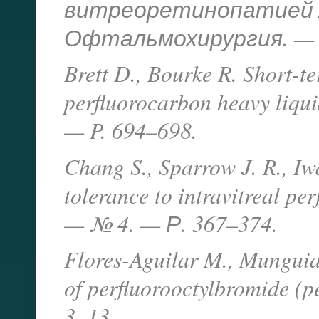
витреоретинопатией / Д
Офтальмохирургия. — 2
Brett D., Bourke R. Short-t
perfluorocarbon heavy liqu
— P. 694–698.
Chang S., Sparrow J. R., Iwa
tolerance to intravitreal pe
— № 4. — Р. 367–374.
Flores-Aguilar M., Munguia 
of perfluorooctylbromide (p
3–13.