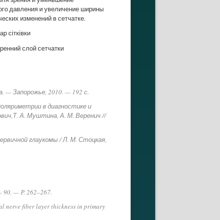
ого давления и увеличение ширины
ческих изменений в сетчатке.
р сітківки
ренний слой сетчатки
а. — Запорожье, 2010. — 192 с.
поляриметрии в диагностике и
вич,Т. А. Муштина, А. М. Веренич //
рвичной глаукомы / Л. М. Стоцкая,
 — 90. — P. 262–267.
l nerve fiber layer thickness in primary
.