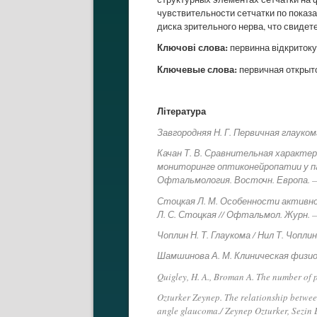
чувствительности сетчатки по показ
диска зрительного нерва, что свиде
Ключові слова:
первинна відкритокут
Ключевые слова:
первичная открыто
Література
Завгородняя Н. Г. Первичная глаукома
Качан Т. В. Сравнительная характе
мониторинге оптиконейропатии у пацие
Офтальмология. Восточн. Европа. — 
Стоцкая Л. М. Особенности активно
Л. С. Стоцкая // Офтальмол. Журн. —
Чоплин Н. Т. Глаукома / Нил Т. Чопли
Шамшинова А. М. Клиническая физиол
Quigley, H. A., Broman A. The number of
Ozturker Zeynep. The relationship between
angle glaucoma./ Zeynep Ozturker, Sezin 