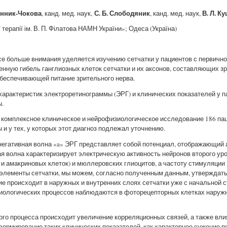
Лінник-Чокова
С. Б. Слободяник
В. Л. К
, канд. мед. наук,
, канд. мед. наук,
 терапії ім. В. П. Філатова НАМН України»; Одеса (Україна)
е больше внимания уделяется изучению сетчатки у пациентов с первично
нную гибель ганглиозных клеток сетчатки и их аксонов, составляющих зр
обеспечивающей питание зрительного нерва.
характеристик электроретинограммы (ЭРГ) и клинических показателей у п
ы.
комплексное клиническое и нейрофизиологическое исследование 186 паци
 и у тех, у которых этот диагноз подлежал уточнению.
 негативная волна «a» ЭРГ представляет собой потенциал, отображающий
ая волна характеризирует электрическую активность нейронов второго уро
 амакриновых клеток) и мюллеровских глиоцитов, а частоту стимуляции
элементы сетчатки, мы можем, согласно полученным данным, утверждать,
е происходит в наружных и внутренних слоях сетчатки уже с начальной 
иологических процессов наблюдаются в фоторецепторных клетках наружно
ого процесса происходит увеличение корреляционных связей, а также вл
формирование таких клинических показателей, как характерное сужение п