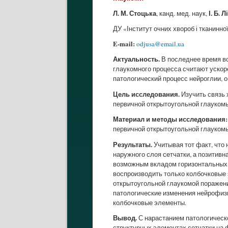
Л. М. Стоцька
І. Б. 
, канд. мед. наук,
ДУ «Інститут очних хвороб і тканинної
E-mail:
odjusa@email.ua
Актуальность.
В последнее время вс
глаукомного процесса считают ускоре
патологический процесс нейроглии, 
Цель исследования.
Изучить связь 
первичной открытоугольной глауком
Материал и методы исследования:
первичной открытоугольной глаукомы
Результаты.
Учитывая тот факт, что
наружного слоя сетчатки, а позитивн
возможным вкладом горизонтальных и
воспроизводить только колбочковые 
открытоугольной глаукомой поражени
патологические изменения нейрофиз
колбочковые элементы.
Вывод.
С нарастанием патологическ
структурных элементах сетчатки на 