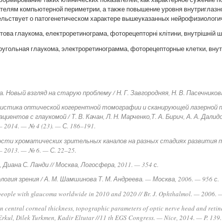
ателям компьютерной периметрии, а также повышение уровня внутриглазн
тельствует о патогенетическом характере вышеуказанных нейрофизиологи
ова глаукома, електроретинограма, фоторецепторні клітини, внутрішній ша
угольная глаукома, электроретинограмма, фоторецепторные клетки, внут
. Новый взгляд на старую проблему / Н. Г. Завгородняя, Н. В. Пасечников
ристика оптической когерентной томографии и сканирующей лазерной 
нтов с глаукомой / Т. В. Качан, Л. Н. Марченко,Т. А. Бирич, А. А. Далидо
2014. — № 4 (23). — С. 186–191.
сти хроматических зрительных каналов на разных стадиях развития пе
 2013. — № 6. — С. 22–25.
н, Диана С. Ланди // Москва, Логосфера, 2011. — 354 с.
огия зрения / А. М. Шамшинова Т. М. Андреева. — Москва, 2006. — 956 с.
 people with glaucoma worldwide in 2010 and 2020 // Br. J. Ophthalmol. — 2006.
 central corneal thickness, topographic parameters of optic nerve head and retina
Erkul, Dilek Turkmen, Kadir Eltutar //11 th EGS Congress. — Nice, 2014. — P. 139