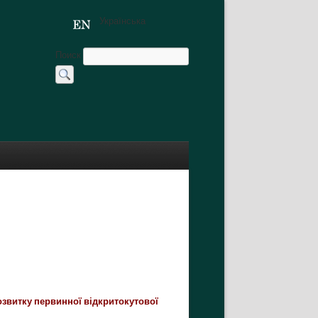
Українська
Поиск
розвитку первинної відкритокутової