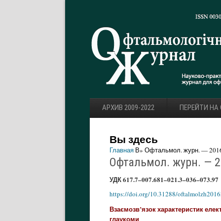
АРХИВ 2009-2022
ПЕРЕЙТИ НА
Вы здесь
Главная
В» Офтальмол. журн. — 2016.
Офтальмол. журн. — 20
УДК 617.7–007.681–021.3–036–073.97
https://doi.org/10.31288/oftalmolzh201
Взаємозв’язок характеристик елект
глаукоми