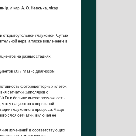
ушнір
А. О. Невська
, лікар,
, лікар
й открытоугольной глаукомой. Сутью
ительной нерв, а также вовлечение в
ациентов на разных стадиях
ентов (358 глаз) с диагнозом
 активность фоторецепторных клеток
вня сетчатки (биполяров с
 30 Гц и больше имеют возможность
 что у пациентов с первичной
стадии глаукомного процесса. Чаще
го слоя сетчатки, включая её
ияния изменений в соответствующих
оля зрения и уменьшение