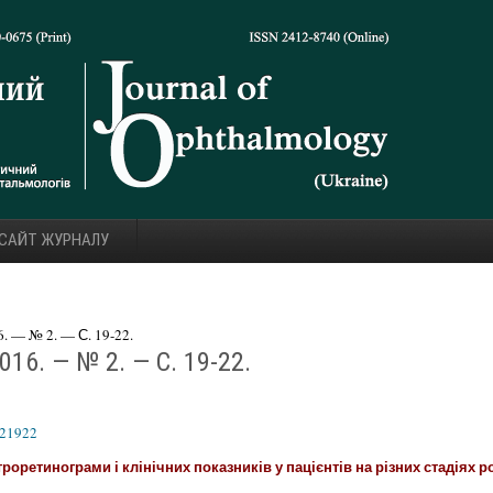
 САЙТ ЖУРНАЛУ
 — № 2. — С. 19-22.
16. — № 2. — С. 19-22.
621922
роретинограми і клінічних показників у пацієнтів на різних стадіях 