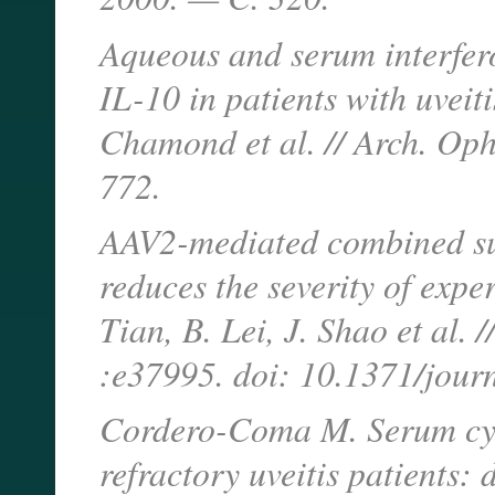
Aqueous and serum interfero
IL-10 in patients with uveit
Chamond et al. // Arch. Op
772.
AAV2-mediated combined sub
reduces the severity of expe
Tian, B. Lei, J. Shao et al
:e37995. doi: 10.1371/jou
Cordero-Coma M. Serum cyt
refractory uveitis patients: