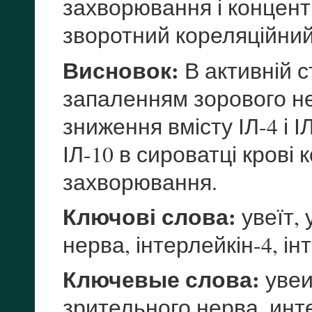
захворювання і концент
зворотний кореляційний з
Висновок:
В активній с
запаленням зорового не
зниження вмісту ІЛ-4 і 
ІЛ-10 в сироватці кров
захворювання.
Ключові слова:
увеїт,
нерва, інтерлейкін-4, ін
Ключевые слова:
увеи
зрительного нерва, инт