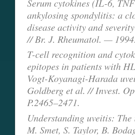
Serum cytokines (IL-6, TNF
ankylosing spondylitis: a c
disease activity and severity
// Br. J. Rheumatol. — 1994
T-cell recognition and cyto
epitopes in patients with 
Vogt-Koyanagi-Harada uveit
Goldberg et al. // Invest. 
P.2465–2471.
Understanding uveitis: The 
M. Smet, S. Taylor, B. Bodag