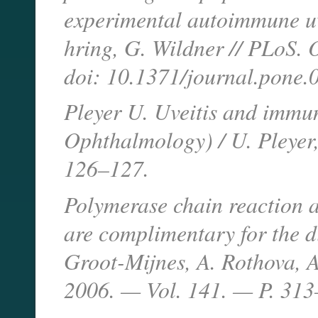
experimental autoimmune uv
hring, G. Wildner // PLoS.
doi: 10.1371/journal.pone
Pleyer U. Uveitis and immun
Ophthalmology) / U. Pleyer
126–127.
Polymerase chain reaction 
are complimentary for the di
Groot-Mijnes, A. Rothova, A
2006. — Vol. 141. — P. 31