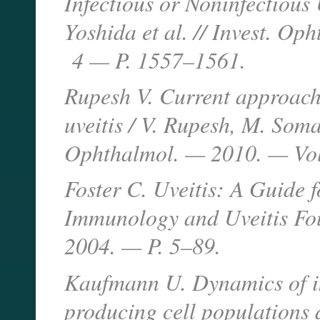
Infectious or Noninfectious 
Yoshida et al. // Invest. Op
4 — P. 1557–1561.
Rupesh V. Current approach
uveitis / V. Rupesh, M. Somas
Ophthalmol. — 2010. — Vo
Foster C. Uveitis: A Guide 
Immunology and Uveitis Fo
2004. — P. 5–89.
Kaufmann U. Dynamics of i
producing cell populations