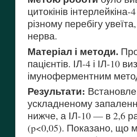
цитокінів інтерлейкіна-4 
різному перебігу увеїт
нерва.
Матеріал і методи.
Про
пацієнтів. ІЛ-4 і ІЛ-10 
імуноферментним мет
Результати:
Встановлено
ускладненому запалення
нижче, а ІЛ-10 — в 2,6 
(p<0,05). Показано, що