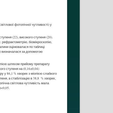
світлової фотопічної чутливості) у
ступеня (22), високого ступеня (20).
: рефрактометрію, біомікроскопію,
далини оцінювалася по таблиці
Ч) визначалася за допомогою
опією шляхом прийому препарату
ого ступеня на (0,16±0,04)
ру у 86,1 % хворих з міопією слабкого
пеня, а стабілізацію в 38,8 % хворих,
топічна світлова чутливість мала
р<0,05.