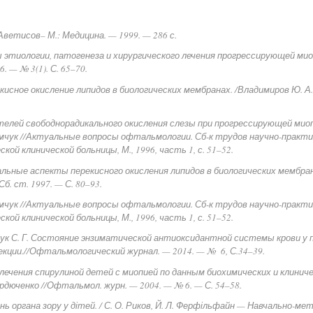
 Аветисов– М.: Медицина. — 1999. — 286 с.
этиологии, патогенеза и хирургического лечения прогрессирующей миопи
 — № 3(1). С. 65–70.
екисное окисление липидов в биологических мембранах. /Владимиров Ю. А.,
телей свободнорадикального окисления слезы при прогрессирующей миопии
емчук //Актуальные вопросы офтальмологии. Сб-к трудов научно-практич
й клинической больницы, М., 1996, часть 1, с. 51–52.
льные аспекты перекисного окисления липидов в биологических мембра
б. ст. 1997. — С. 80–93.
емчук //Актуальные вопросы офтальмологии. Сб-к трудов научно-практич
й клинической больницы, М., 1996, часть 1, с. 51–52.
ийчук С. Г. Состояние энзиматической антиоксидантной системы крови у
екции.//Офтальмологический журнал. — 2014. — № 6, С.34–39.
чения спирулиной детей с миопией по данным биохимических и клиничес
ердюченко //Офтальмол. журн. — 2004. — № 6. — С. 54–58.
ь органа зору у дітей. / С. О. Риков, Й. Л. Ферфільфайн — Навчально-мет