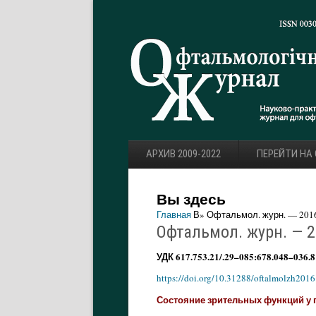
АРХИВ 2009-2022
ПЕРЕЙТИ НА
Вы здесь
Главная
В» Офтальмол. журн. — 2016.
Офтальмол. журн. — 20
УДК 617.753.21/.29–085:678.048–036.8
https://doi.org/10.31288/oftalmolzh201
Состояние зрительных функций у 