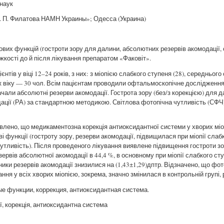
.наук
В. П. Филатова НАМН Украины»; Одесса (Украина)
ових функцій (гостроти зору для далини, абсолютних резервів акомодації, 
важкості до й після лікування препаратом «Факовіт».
нтів у віці 12–24 років, з них: з міопією слабкого ступеня (28), середнього 
ж віку — 30 чол. Всім пацієнтам проводили офтальмоскопічне дослідження
чали абсолютні резерви акомодації. Гострота зору (без/з корекцією) для 
ації (РА) за стандартною методикою. Світлова фотопічна чутливість (СФ
лено, що медикаментозна корекція антиоксидантної системи у хворих мі
і функції (гостроту зору, резерви акомодації, підвищилася при міопії слабк
чутливість). Після проведеного лікування виявлене підвищення гостроти зо
ервів абсолютної акомодації в 44,4 %, в основному при міопії слабкого сту
азники резервів акомодації знизилися на (1,43±1,29)дптр. Відзначено, що фо
ння у всіх хворих міопією, зокрема, значно змінилася в контрольній групі, 
е функции, коррекция, антиоксидантная система.
ії, корекція, антиоксидантна система