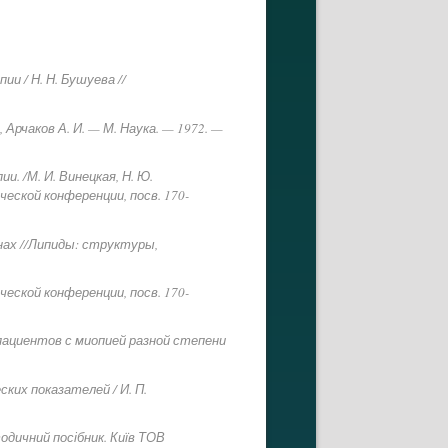
и / Н. Н. Бушуева //
 Арчаков А. И. — М. Наука. — 1972. —
. /М. И. Винецкая, Н. Ю.
еской конференции, посв. 170-
нах //Липиды: структуры,
еской конференции, посв. 170-
 пациентов с миопией разной степени
ких показателей / И. П.
одичний посібник. Київ ТОВ