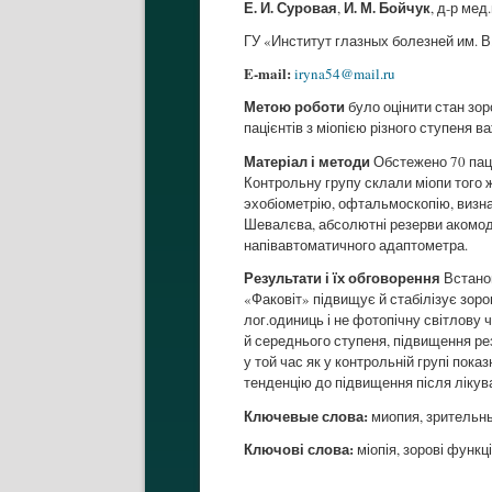
Е. И. Суровая
И. М. Бойчук
,
, д-р мед
ГУ «Институт глазных болезней им. 
E-mail:
iryna54@mail.ru
Метою роботи
було оцінити стан зор
пацієнтів з міопією різного ступеня 
Матеріал і методи
Обстежено 70 паціє
Контрольну групу склали міопи того 
эхобіометрію, офтальмоскопію, визна
Шевалєва, абсолютні резерви акомод
напівавтоматичного адаптометра.
Результати і їх обговорення
Встанов
«Факовіт» підвищує й стабілізує зоров
лог.одиниць і не фотопічну світлову 
й середнього ступеня, підвищення рез
у той час як у контрольній групі пок
тенденцію до підвищення після лікува
Ключевые слова:
миопия, зрительны
Ключові слова:
міопія, зорові функц