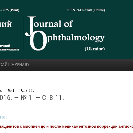
 САЙТ ЖУРНАЛУ
 — № 1. — С. 8-11.
16. — № 1. — С. 8-11.
61811
пациентов с миопией до и после медикаментозной коррекции антио