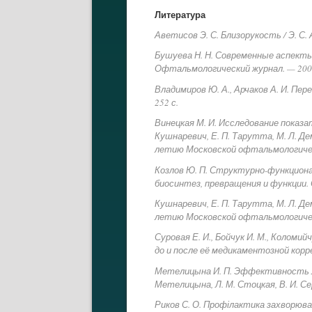
Литература
Аветисов Э. С. Близорукость / Э. С.
Бушуева Н. Н. Современные аспекты 
Офтальмологический журнал. — 2006.
Владимиров Ю. А., Арчаков А. И. Пер
252 с.
Винецкая М. И. Исследование показа
Кушнаревич, Е. П. Тарутта, М. Л. Д
летию Московской офтальмологическо
Козлов Ю. П. Структурно-функциона
биосинтез, превращения и функции. С
Кушнаревич, Е. П. Тарутта, М. Л. Д
летию Московской офтальмологическо
Суровая Е. И., Бойчук И. М., Колом
до и после её медикаментозной корр
Метелицына И. П. Эффективность ле
Метелицына, Л. М. Стоцкая, В. И. С
Риков С. О. Профілактика захворюван