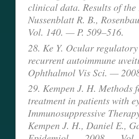
clinical data. Results of th
Nussenblatt R. B., Rosenba
Vol. 140. — P. 509–516.
28. Ke Y. Ocular regulatory
recurrent autoimmune uveitis 
Ophthalmol Vis Sci. — 200
29. Kempen J. H. Methods fo
treatment in patients with e
Immunosuppressive Therapy 
Kempen J. H., Daniel E., Ga
Epidemiol. — 2008. — Vol. 