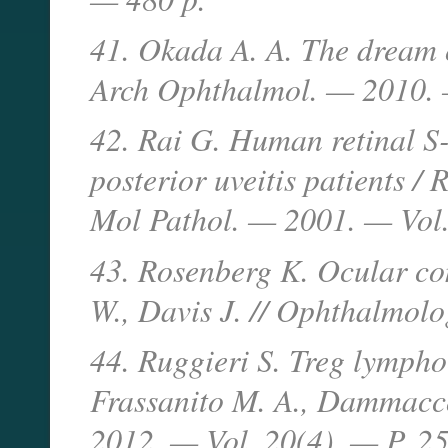
41. Okada A. A. The dream of
Arch Ophthalmol. — 2010. 
42. Rai G. Human retinal S-
posterior uveitis patients / 
Mol Pathol. — 2001. — Vol
43. Rosenberg K. Ocular com
W., Davis J. // Ophthalmo
44. Ruggieri S. Treg lympho
Frassanito M. A., Dammacco
2012. — Vol. 20(4). — P. 