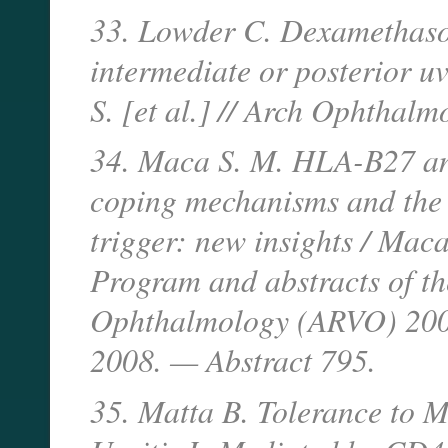
33. Lowder C. Dexamethasone
intermediate or posterior uv
S. [et al.] // Arch Ophthal
34. Maca S. M. HLA-B27 anti
coping mechanisms and the s
trigger: new insights / Maca
Program and abstracts of th
Ophthalmology (ARVO) 200
2008. — Abstract 795.
35. Matta B. Tolerance to 