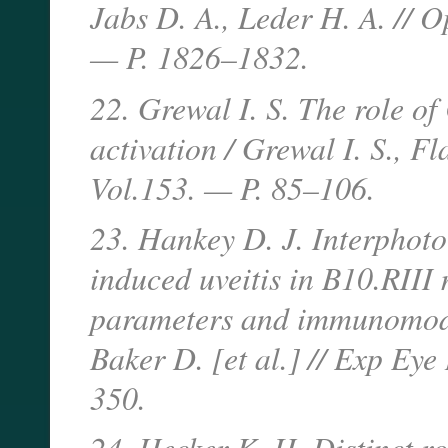
Jabs D. A., Leder H. A. // 
— P. 1826–1832.
22. Grewal I. S. The role o
activation / Grewal I. S., F
Vol.153. — P. 85–106.
23. Hankey D. J. Interphoto
induced uveitis in B10.RIII 
parameters and immunomodul
Baker D. [et al.] // Exp Ey
350.
24. Hecker K. H. Distinct r