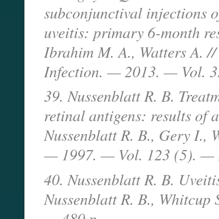
subconjunctival injections o
uveitis: primary 6-month re
Ibrahim M. A., Watters A. /
Infection. — 2013. — Vol. 3
39. Nussenblatt R. B. Treatm
retinal antigens: results of
Nussenblatt R. B., Gery I., 
— 1997. — Vol. 123 (5). —
40. Nussenblatt R. B. Uveiti
Nussenblatt R. B., Whitcup 
— 480 p.