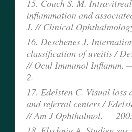
15. Couch S. M. Intravitreal
inflammation and associate
J. // Clinical Ophthalmolo
16. Deschenes J. Internatio
classification of uveitis / D
// Ocul Immunol Inflamm. —
2.
17. Edelsten C. Visual loss 
and referral centers / Edels
// Am J Ophthalmol. — 200
18. Elschnig A. Studien sur