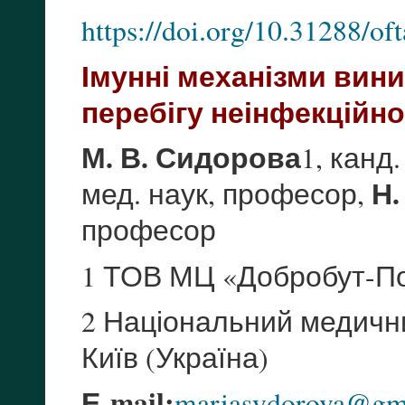
https://doi.org/10.31288/o
Імунні механізми вини
перебігу неінфекційно
М. В. Сидорова
1, канд
Н.
мед. наук, професор,
професор
1 ТОВ МЦ «Добробут-По
2 Національний медични
Київ (Україна)
Е-mail:
mariasydorova@gm