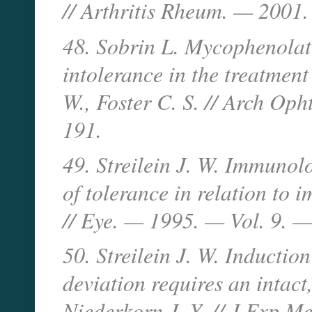
// Arthritis Rheum. — 2001
48. Sobrin L. Mycophenolate
intolerance in the treatment 
W., Foster C. S. // Arch Op
191.
49. Streilein J. W. Immunol
of tolerance in relation to i
// Eye. — 1995. — Vol. 9. —
50. Streilein J. W. Inducti
deviation requires an intact,
Niederkorn J. Y. // J Exp 