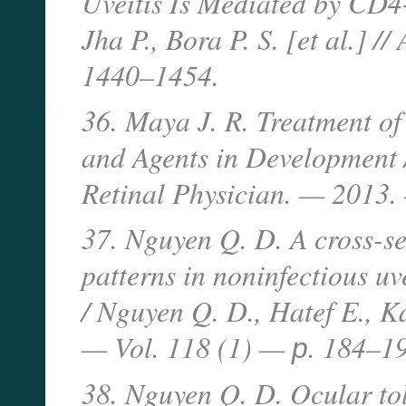
Uveitis Is Mediated by CD4
Jha P., Bora P. S. [et al.] 
1440–1454.
36. Maya J. R. Treatment of
and Agents in Development /
Retinal Physician. — 2013.
37. Nguyen Q. D. A cross-se
patterns in noninfectious uv
/ Nguyen Q. D., Hatef E., K
— Vol. 118 (1) — р. 184–1
38. Nguyen Q. D. Ocular tole