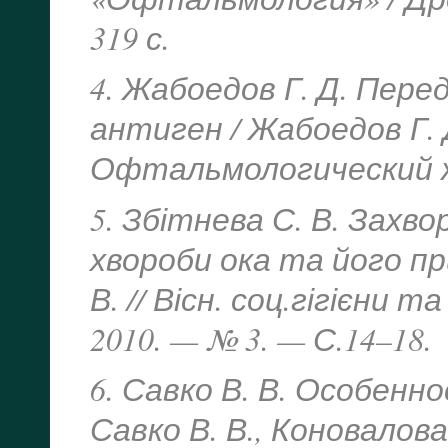
319 с.
4. Жабоедов Г. Д. Пер
антиген / Жабоедов Г. Д
Офтальмологический жу
5. Збітнева С. В. Захв
хвороби ока та його п
В. // Вісн. соц.гігієни 
2010. — № 3. — С.14–18.
6. Савко В. В. Особенн
Савко В. В., Коновалова 