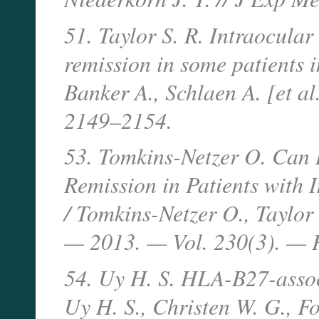
51. Taylor S. R. Intraocula
remission in some patients in
Banker A., Schlaen A. [et al
2149–2154.
53. Tomkins-Netzer O. Can
Remission in Patients with 
/ Tomkins-Netzer O., Taylor
— 2013. — Vol. 230(3). — 
54. Uy H. S. HLA-B27-assoc
Uy H. S., Christen W. G., F