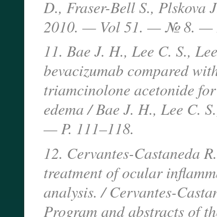
D., Fraser-Bell S., Plskova J
2010. — Vol 51. — № 8. —
11. Bae J. H., Lee C. S., Lee
bevacizumab compared with 
triamcinolone acetonide for
edema / Bae J. H., Lee C. S.
— P. 111–118.
12. Cervantes-Castaneda R. 
treatment of ocular inflamm
analysis. / Cervantes-Castan
Program and abstracts of th