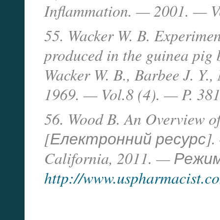
Inflammation. — 2001. — V
55. Wacker W. B. Experimenta
produced in the guinea pig
Wacker W. B., Barbee J. Y.,
1969. — Vol.8 (4). — P. 3
56. Wood B. An Overview of
[Електронний ресурс]. 
California, 2011. — Реж
http://www.uspharmacist.c