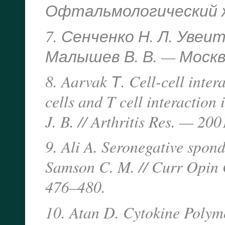
Офтальмологический жу
7. Сенченко Н. Л. Увеиты
Малышев В. В. — Москв
8. Aarvak Т. Cell-cell inter
cells and T cell interaction
J. B. // Arthritis Res. — 2
9. Ali A. Seronegative spond
Samson C. M. // Curr Opin
476–480.
10. Atan D. Cytokine Polymo