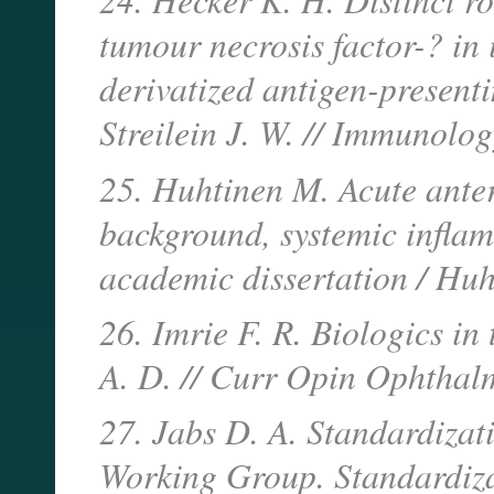
tumour necrosis factor-? in
derivatized antigen-presenti
Streilein J. W. // Immunol
25. Huhtinen M. Acute anter
background, systemic inflam
academic dissertation / Hu
26. Imrie F. R. Biologics in 
A. D. // Curr Opin Ophthal
27. Jabs D. A. Standardiza
Working Group. Standardizat