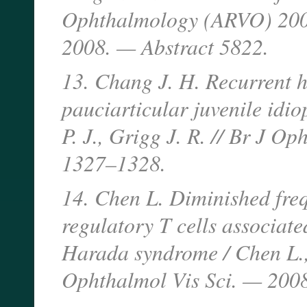
Ophthalmology (ARVO) 200
2008. — Abstract 5822.
13. Chang J. H. Recurrent h
pauciarticular juvenile idio
P. J., Grigg J. R. // Br J 
1327–1328.
14. Chen L. Diminished fr
regulatory T cells associate
Harada syndrome / Chen L., Y
Ophthalmol Vis Sci. — 200