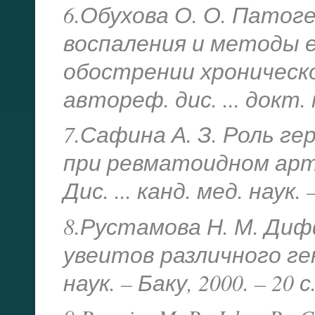
6.Обухова О. О. Пато
воспаления и методы е
обострении хроническ
автореф. дис. ... докт. 
7.Сафина А. З. Роль ге
при ревматоидном арт
Дис. ... канд. мед. наук. 
8.Рустамова Н. М. Ди
увеитов различного гене
наук. – Баку, 2000. – 20 с