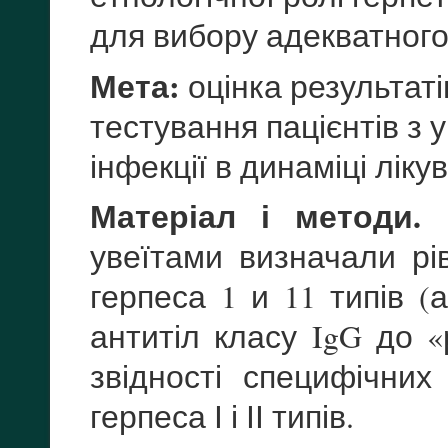
для вибору адекватного
Мета:
оцінка результат
тестування пацієнтів з 
інфекції в динаміці ліку
Матеріал і методи.
В
увеїтами визначали рі
герпеса 1 и 11 типів (
антитіл класу IgG до «р
звідності специфічних
герпеса І і ІІ типів.