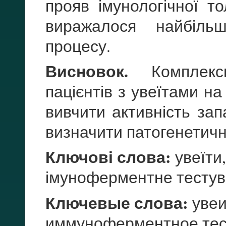
прояв імунологічної то
виражалося найбіль
процесу.
Висновок.
Комплексн
пацієнтів з увеїтами на
вивчити активність за
визначити патогенетичн
Ключові слова:
увеїти,
імуноферментне тесту
Ключевые слова:
увеи
иммуноферментное тес