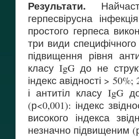
Результати.
Найчаст
герпесвірусна інфекці
простого герпеса вико
три види специфічного і
підвищення рівня ант
класу IgG до не структ
індекс авідності > 50%; 
і антитіл класу IgG д
(р<0,001): індекс звідн
високого індекса звід
незначно підвищеним (р<