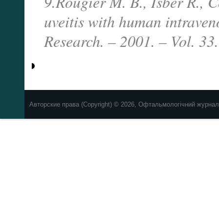
9.Rougier M. B., Isber R., Co
uveitis with human intrave
Research. – 2001. – Vol. 33
Авторские права (Copyright) © 2026, Офтальмологічний журнал