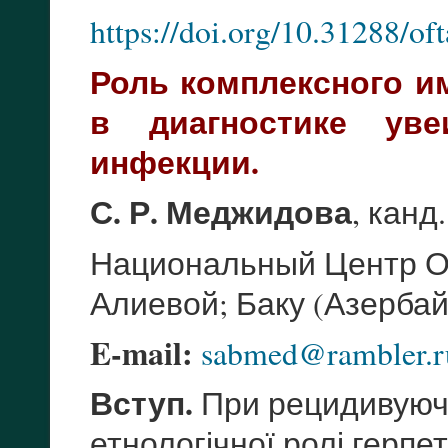
https://doi.org/10.31288/o
Роль комплексного и
в диагностике уве
инфекции.
С. Р. Меджидова
, канд
Национальный Центр Оф
Алиевой; Баку (Азерба
E-mail:
sabmed@rambler.r
Вступ.
При рецидивуючи
етнологічної ролі герпе