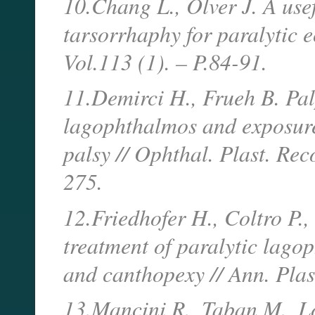
10.Chang L., Olver J. A usef
tarsorrhaphy for paralytic 
Vol.113 (1). – P.84-91.
11.Demirci H., Frueh B. Pa
lagophthalmos and exposure
palsy // Ophthal. Plast. Rec
275.
12.Friedhofer H., Coltro P., 
treatment of paralytic lago
and canthopexy // Ann. Plast
13.Mancini R., Taban M., Lo