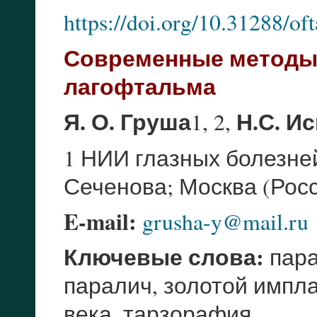
https://doi.org/10.31288/o
Современные методы 
лагофтальма
Я. О. Груша
Н.С. И
1, 2,
1 НИИ глазных болезне
Сеченова; Москва (Рос
E-mail:
grusha-y@mail.ru
Ключевые слова:
пара
паралич, золотой импла
века, тарзорафия.