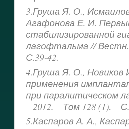
3.Груша Я. О., Исмаилов
Агафонова Е. И. Перв
стабилизированной ги
лагофтальма // Вестн. о
С.39-42.
4.Груша Я. О., Новиков
применения имплантат
при паралитическом л
– 2012. – Том 128 (1). – С
5.Каспаров А. А., Каспа