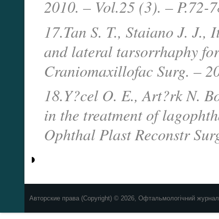
2010. – Vol.25 (3). – P.72-
17.Tan S. T., Staiano J. J., 
and lateral tarsorrhaphy for
Craniomaxillofac Surg. – 201
18.Y?cel O. E., Art?rk N. B
in the treatment of lagophth
Ophthal Plast Reconstr Surg
Авторские права (Copyright) © 2026, Офтальмологічний журнал