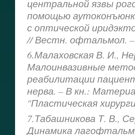
центральной язвы рог
помощью аутоконъюнк
с оптической иридэкт
// Вестн. офтальмол. – 2
6.Малаховская В. И., Не
Малоинвазивные метод
реабилитации пациент
нерва. – В кн.: Материа
"Пластическая хирургия"
7.Табашникова Т. В., Се
Динамика лагофтальма