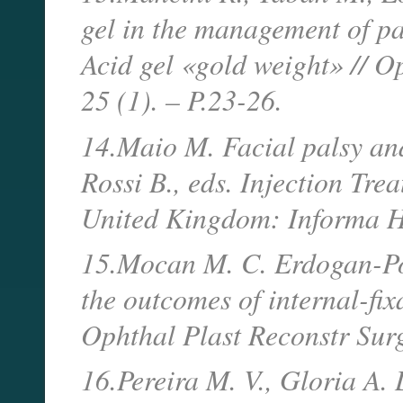
gel in the management of pa
Acid gel «gold weight» // O
25 (1). – P.23-26.
14.Maio M. Facial palsy an
Rossi B., eds. Injection Tre
United Kingdom: Informa He
15.Mocan M. C. Erdogan-Poy
the outcomes of internal-fix
Ophthal Plast Reconstr Surg
16.Pereira M. V., Gloria A.