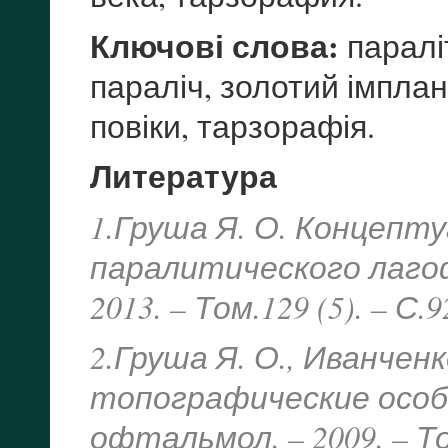
Ключові слова:
паралі
параліч, золотий імплан
повіки, тарзорафія.
Литература
1.Груша Я. О. Концепт
паралитического лаго
2013. – Том.129 (5). – С.9
2.Груша Я. О., Иванчен
топографические особ
офтальмол. – 2009. – Том