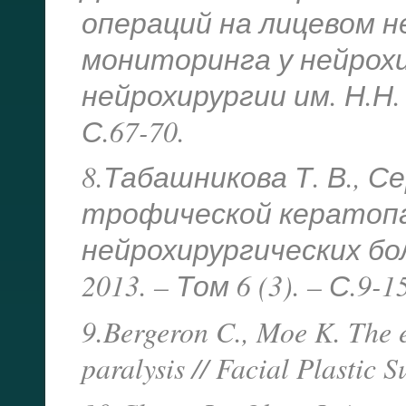
операций на лицевом н
мониторинга у нейрохи
нейрохирургии им. Н.Н. Б
С.67-70.
8.Табашникова Т. В., Се
трофической кератопа
нейрохирургических бо
2013. – Том 6 (3). – С.9-15
9.Bergeron C., Moe K. The e
paralysis // Facial Plastic 