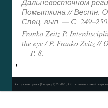
Дальневосточном регион
Помыткина // Вестн. Ор
Спец. вып. — С. 249–25
Franko Zeitz P. Interdiscipl
the eye / P. Franko Zeitz /
— P. 8.
Авторские права (Copyright) © 2026, Офтальмологічний журнал