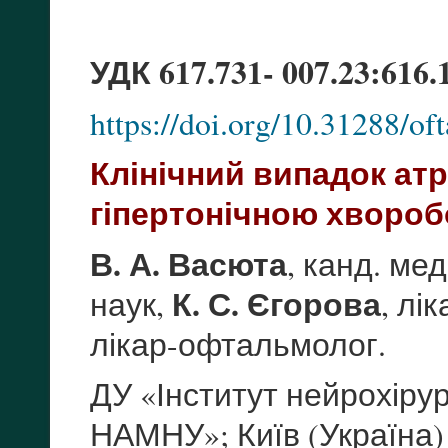
УДК 617.731- 007.23:616.
https://doi.org/10.31288/
Клінічний випадок атр
гіпертонічною хворо
В. А. Васюта
, канд. мед
К. С. Єгорова
наук,
, лі
лікар-офтальмолог.
ДУ «Інститут нейрохірург
НАМНУ»; Київ (Україна)