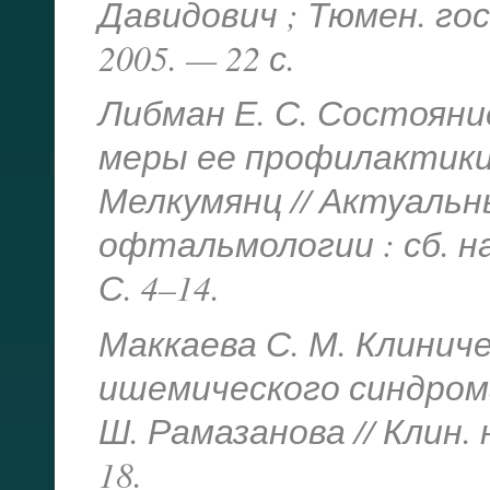
Давидович ; Тюмен. гос
2005. — 22 с.
Либман Е. С. Состояни
меры ее профилактики и
Мелкумянц // Актуальн
офтальмологии : сб. нау
С. 4–14.
Маккаева С. М. Клинич
ишемического синдрома 
Ш. Рамазанова // Клин. 
18.