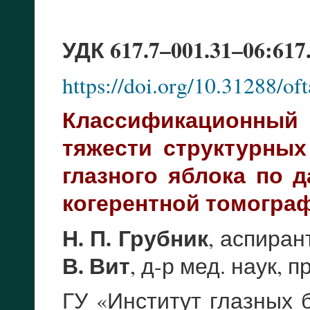
УДК 617.7–001.31–06:617
https://doi.org/10.31288/o
Классификационный 
тяжести структурных
глазного яблока по 
когерентной томогр
Н. П. Грубник
, аспиран
В. Вит
, д-р мед. наук, 
ГУ «Институт глазных 