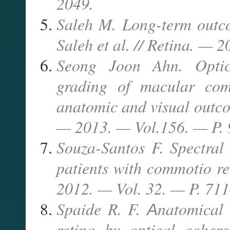
2049.
Saleh M. Long-term outc
Saleh et al. // Retina. —
Seong Joon Ahn. Optic
grading of macular comm
anatomic and visual outc
— 2013. — Vol.156. — P.
Souza-Santos F. Spectral
patients with commotio ret
2012. — Vol. 32. — P. 71
Spaide R. F. Аnatomical 
retina by optical coher