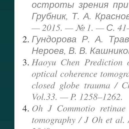
остроты зрения при 
Грубник, Т. А. Красно
— 2015. — № 1. — С. 41
Гундорова Р. А. Трав
Нероев, В. В. Кашников
Haoyu Chen Prediction o
optical coherence tomogra
closed globe trauma / C
Vol.33. — P. 1258–1262.
Oh J Commotio retinae w
tomography / J Oh et al.