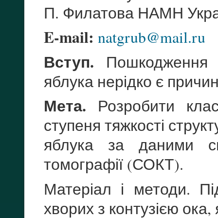
П. Филатова НАМН Укра
E-mail:
natgrub@mail.ru
Вступ.
Пошкодження сі
яблука нерідко є причи
Мета.
Розробити класи
ступеня тяжкості структ
яблука за даними сп
томографії (СОКТ).
Матеріал і методи. П
хворих з контузією ока,