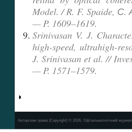
Model. / R. F. Spaide, С. 
— P. 1609–1619.
Srinivasan V. J. Characte
high-speed, ultrahigh-res
J. Srinivasan et al. // In
— P. 1571–1579.
Авторские права (Copyright) © 2026, Офтальмологічний журнал