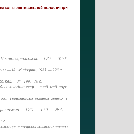
ем конъюнктивальной полости при
 Вестн. офтальмол. — 1963. — T. VX.
кин. — М.: Медицина, 1983. — 223 с.
. рек. — М.: 1991–16 с.
еза // Автореф. ... канд. мед. наук.
 кн.: Травматизм органов зрения в
офтальмол. — 1951. — Т.30. — № 4. —
72 с.
 некоторые вопросы косметического