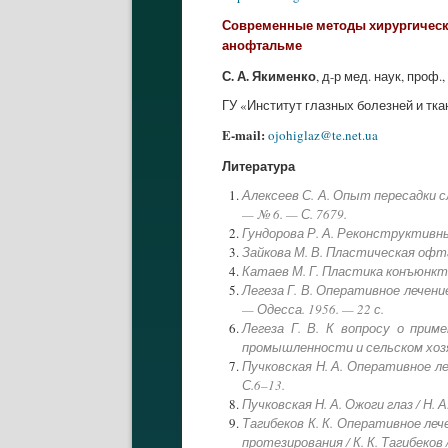
Современные методы хирургическ
анофтальме
С. А. Якименко
, д-р мед. наук, проф.,
ГУ «Институт глазных болезней и тк
E-mail:
ojohiglaz@te.net.ua
Литература
Алексеев С. А. Опыт пересадки с
— № 6. — С. 7679.
Гундорова Р. А. Реконструктивные 
Зайкова М. В. Пластическая офтал
Катаев М. Г. Пластика конъюнкти
Легеза Г. В. Оперативное лечение
— Одесса. 1956. — 22 с.
Легеза Г. В. К вопросу о прим
промышленности и сельском хозя
Пучковская Н. А. Оперативное ле
С.6–13.
Пучковская Н. А. Ожоги глаз / Н. 
Тагибеков К. К. Оперативное л
протезирования / К. К. Тагибеков /