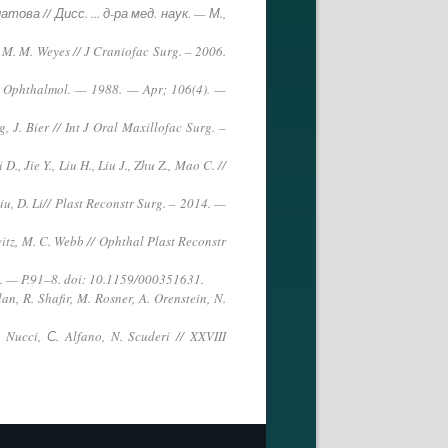
а // Дисс. ... д-ра мед. наук. — М.,
 M. M. Weyes // J Craniofac Surg. – 2006.
rch Ophthalmol. — 1988. — Apr; 106(4). —
, J. Bier // Int J Oral Maxillofac Surg. –
, Jie Y., Liu H., Liu J., Zhu Z., Mao C. //
 Liu, D. Li// Plast Reconstr Surg. – 2014. —
itz, M. C. Webb // Ophthal Plast Reconstr
(2). — P.91–8. doi: 10.1159/000351631.
n, R. Shafir, M. Rosner, A. Orenstein, N.
 Nucci, С. Alfano, N. Scuderi // XXVIII