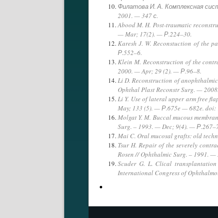
Филатова И. А. Комплексная систе
2001. — 347 с.
Abood M. H. Post-traumatic reconstru
— Mar; 17(2). — Р.224–30.
Karesh J. W. Reconstuction of the pa
Р.552–6.
Klein M. Reconstruction of the contra
2000. — Apr; 29 (2). — Р.96–8.
Li D. Reconstruction of anophthalmic o
Ophthal Plast Reconstr Surg. — 2008
Li Y. Use of lateral upper arm free fla
May; 133 (5). — Р.675e — 682e. do
Molgat Y. M. Buccal mucous membrane 
Surg. – 1993. — Dec; 9(4). — Р.267–
Mai C. Oral mucosal grafts: old tech
Tsur H. Repair of the severely contra
Rosen // Ophthalmic Surg. – 1991. —
Scuder G. L. Clical transplantation
International Congress of Ophthalmo