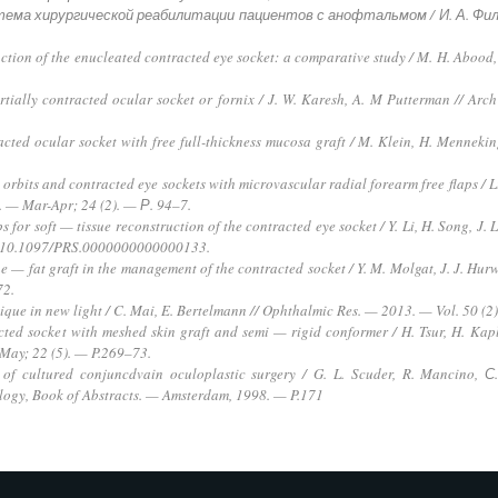
ма хирургической реабилитации пациентов с анофтальмом / И. А. Филатов
ction of the enucleated contracted eye socket: a comparative study / M. H. Abood,
rtially contracted ocular socket or fornix / J. W. Karesh, A. M Putterman // A
cted ocular socket with free full-thickness mucosa graft / M. Klein, H. Menneking
rbits and contracted eye sockets with microvascular radial forearm free flaps / Li D.
. — Mar-Apr; 24 (2). — Р. 94–7.
ps for soft — tissue reconstruction of the contracted eye socket / Y. Li, H. Song, J.
i: 10.1097/PRS.0000000000000133.
— fat graft in the management of the contracted socket / Y. M. Molgat, J. J. Hurw
72.
nique in new light / C. Mai, E. Bertelmann // Ophthalmic Res. — 2013. — Vol. 50 
cted socket with meshed skin graft and semi — rigid conformer / H. Tsur, H. Kapla
 May; 22 (5). — P.269–73.
 of cultured conjuncdvain oculoplastic surgery / G. L. Scuder, R. Mancino, С.
logy, Book of Abstracts. — Amsterdam, 1998. — P.171