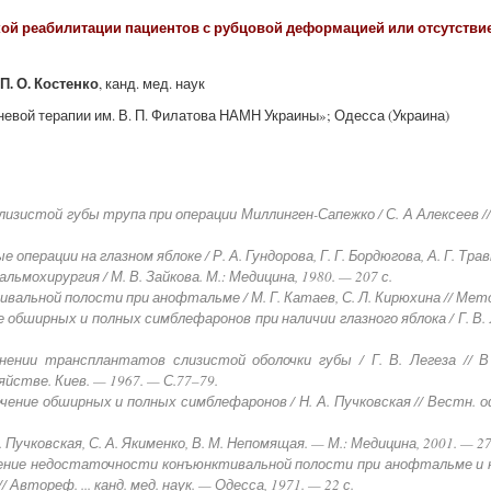
ой реабилитации пациентов с рубцовой деформацией или отсутстви
П. О. Костенко
, канд. мед. наук
аневой терапии им. В. П. Филатова НАМН Украины»; Одесса (Украина)
лизистой губы трупа при операции Миллинген-Сапежко / С. А Алексеев //
операции на глазном яблоке / Р. А. Гундорова, Г. Г. Бордюгова, А. Г. Трав
ьмохирургия / М. В. Зайкова. М.: Медицина, 1980. — 207 с.
вальной полости при анофтальме / М. Г. Катаев, С. Л. Кирюхина // Метод
 обширных и полных симблефаронов при наличии глазного яблока / Г. В. Лег
енении трансплантатов слизистой оболочки губы / Г. В. Легеза // В
йстве. Киев. — 1967. — С.77–79.
чение обширных и полных симблефаронов / Н. А. Пучковская // Вестн. 
А. Пучковская, С. А. Якименко, В. М. Непомящая. — М.: Медицина, 2001. — 2
ечение недостаточности конъюнктивальной полости при анофтальме и
/ Автореф. ... канд. мед. наук. — Одесса, 1971. — 22 с.