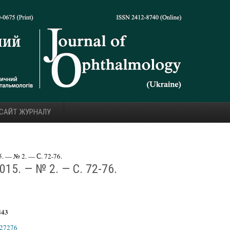
 САЙТ ЖУРНАЛУ
 — № 2. — С. 72-76.
15. — № 2. — С. 72-76.
.843
527276