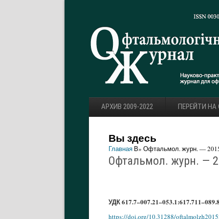
АРХИВ 2009-2022
ПЕРЕЙТИ НА
Вы здесь
Главная
В» Офтальмол. журн. — 2015.
Офтальмол. журн. — 20
УДК 617.7–007.21–053.1:617.711–089
https://doi.org/10.31288/oftalmolzh201