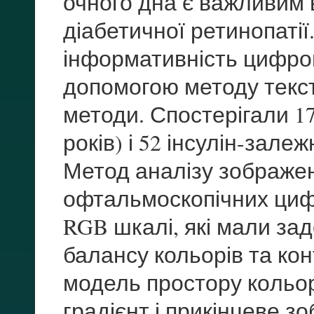
очного дна є важливим в
діабетичної ретинопаті
інформативність цифро
допомогою методу текст
методи. Спостерігали 17
років) і 52 інсулін-залеж
Метод аналі­зу зображе
офтальмоскопічних циф
RGB шкалі, які мали зад
балансу кольорів та кон
модель простору ко­льо
градієнт і прикінцеве з