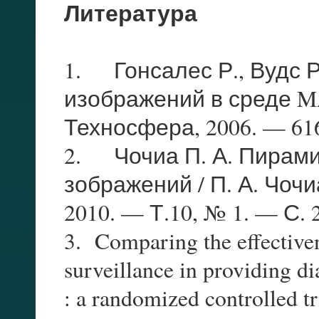
Литература
1. Гонсалес Р., Вудс 
изображений в среде MA
Техносфера, 2006. — 616
2. Чочиа П. А. Пирам
зображений / П. А. Чоч
2010. — Т.10, № 1. — С. 
3. Comparing the effectiven
surveillance in providing d
: a randomized controlled tr