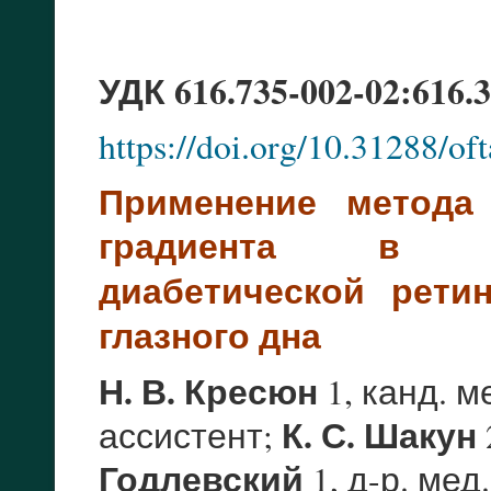
УДК 616.735-002-02:616.3
https://doi.org/10.31288/o
Применение метода 
градиента
в ав
диабетической рет
глазного дна
Н. В. Кресюн
1, канд. м
К. С. Шакун
ассистент;
Годлевский
1, д-р. мед