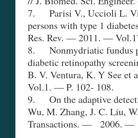
// J. Biomed. Sci. Engi­nee
7. Parisi V., Uccioli L. Vi
persons with type 1 diabetes
Res. Rev. — 2011. — Vol.1
8. Nonmydriatic fundus p
diabetic retinopathy screeni
B. V. Ventura, K. Y See et 
Vol.1. — P. 102- 108.
9. On the adaptive detectio
Wu, M. Zhang, J. C. Liu, W
Transactions. — 2006. — 