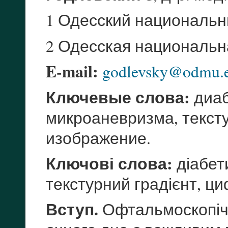
1 Одесский национальн
2 Одесская национальн
E-mail:
godlevsky@odmu.e
Ключевые слова:
диаб
микроаневризма, текст
изображение.
Ключові слова:
діабет
текстурний градієнт, ц
Вступ.
Офтальмоскопічн