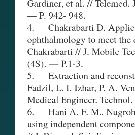
Gardiner, et al. // Telemed
— P. 942- 948.
4. Chakrabarti D. Applica
ophthalmology to meet the d
Chakrabarti // J. Mobile T
(4S). — P.1-3.
5. Extraction and reconstru
Fadzil, L. I. Izhar, P. A. V
Medical Engineer. Technol
6. Hani A. F. M., Nugroho
using independent componen