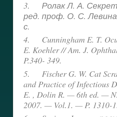
3. Ролак Л. А. Секреты
ред. проф. О. С. Левина
с.
4. Cunningham E. T. Ocular
E. Koehler // Am. J. Ophth
P.340- 349.
5. Fischer G. W. Cat Scrat
and Practice of Infectious D
E. , Dolin R. — 6th ed. — N. 
2007. — Vol.1. — P. 1310-1