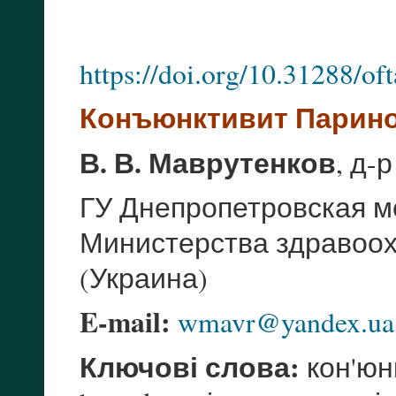
https://doi.org/10.31288/o
Конъюнктивит Парин
В. В. Маврутенков
, д-
ГУ Днепропетровская м
Министерства здравоох
(Украина)
E-mail:
wmavr@yandex.ua
Ключові слова:
кон'юнк