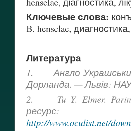
henselae, діагностика, лі
Ключевые слова:
конъ
B. henselae, диагностика
Литература
1. Англо-Украшський
Дорланда. — Львів: НАУ
2. Tu Y. Elmer. Parinau
ресурс:
http://www.oculist.net/dow