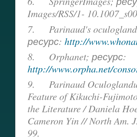
6. SpringerImages; рес
Images/RSS/1- 10.1007_s00
7. Parinaud's oculogland
ресурс:
http://www.whona
8. Orphanet; ресурс:
http://www.orpha.net/cons
9. Parinaud Oculoglandul
Feature of Kikuchi-Fujimot
the Literature / Daniela H
Cameron Yin // North Am. J
99.