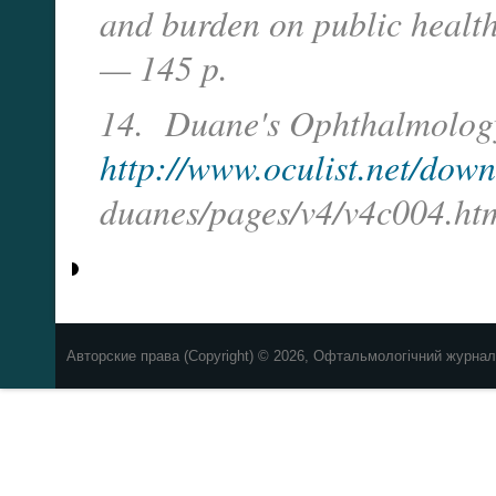
and burden on public hea
— 145 p.
14. Duane's Ophthalmolog
http://www.oculist.net/dow
duanes/pages/v4/v4c004.ht
Авторские права (Copyright) © 2026, Офтальмологічний журнал