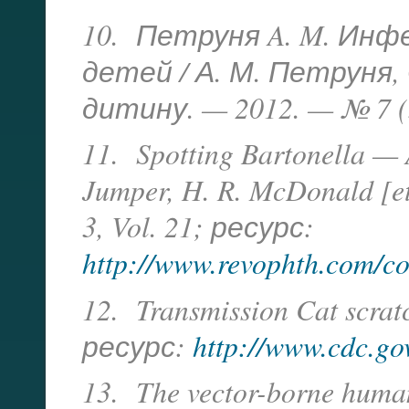
10. Петруня A. M. Инф
детей / А. М. Петруня,
дитину. — 2012. — № 7 (3
11. Spotting Bartonella — A
Jumper, H. R. McDonald [et
3, Vol. 21; ресурс:
http://www.revophth.com/con
12. Transmission Cat scrat
ресурс:
http://www.cdc.gov
13. The vector-borne human 