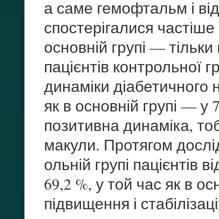
а саме гемофтальм і ві
спостерігалися частіше в
основній групі — тільки
пацієнтів контрольної г
динаміки діабетичного н
як в основній групі — у
позитивна динаміка, тоб
макули. Протягом дослід
ольній групі пацієнтів 
69,2 %, у той час як в о
підвищення і стабілізаці