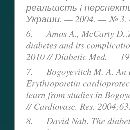
реальшсть i перспектив
Украши. — 2004. — № 3. 
6. Amos A., McCarty D.,Zim
diabetes and its complicatio
2010 // Diabetic Med. — 19
7. Bogoyevitch M. A. An up
Erythropoietin cardioprotec
learn from studies in Bogoy
// Cardiovasc. Res. 2004;63
8. David Nah. The diabete