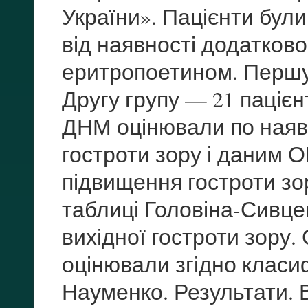
України». Пацієнти були 
від наявнос­ті додатков
еритропоетином. Першу г
Другу групу — 21 пацієн
ДНМ оцінювали по наявн
гостроти зору і даним 
підвищення гостроти зор
таблиці Головіна-Сивце
вихідної гостроти зору.
оцінювали згідно класифі
Науменко. Результати.