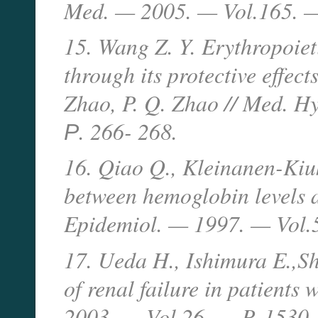
Med. — 2005. — Vol.165. —
15. Wang Z. Y. Erythropoieti
through its protective effect
Zhao, P. Q. Zhao // Med. H
Р. 266- 268.
16. Qiao Q., Kleinanen-Kiuk
between hemoglobin levels an
Epidemiol. — 1997. — Vol.
17. Ueda H., Ishimura E.,Sho
of renal failure in patients
2003. — Vol.26. — P. 1530-