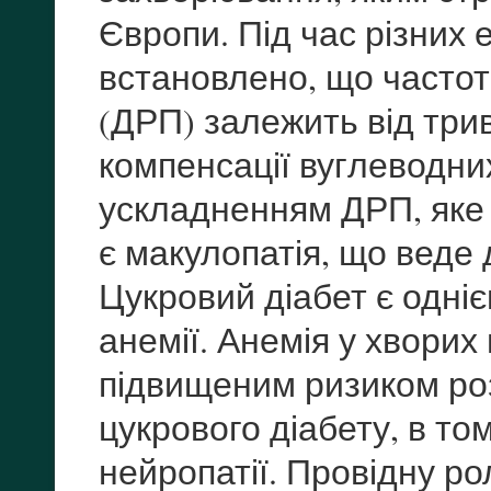
Європи. Під час різних 
встановлено, що частот
(ДРП) залежить від три
компенсації вуг­леводн
ускладненням ДРП, яке м
є макулопатія, що веде
Цукровий діабет є одні
анемії. Анемія у хворих
підвищеним ризиком ро
цукрового діабету, в том
нейропатії. Провідну ро