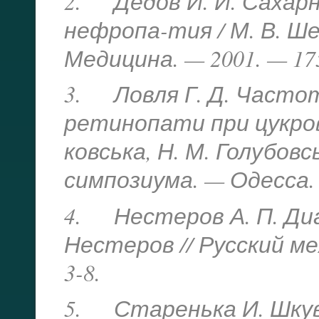
2. Дедов И. И. Сахар
нефропа-тия / М. В. Ше
Меди­цина. — 2001. — 175
3. Ловля Г. Д. Часто
ретинопати при цукрово
ковська, Н. М. Голубовсь
симпозиума. — Одесса. —
4. Нестеров А. П. Диа
Не­стеров // Русский м
3-8.
5. Старенька И. Шкув