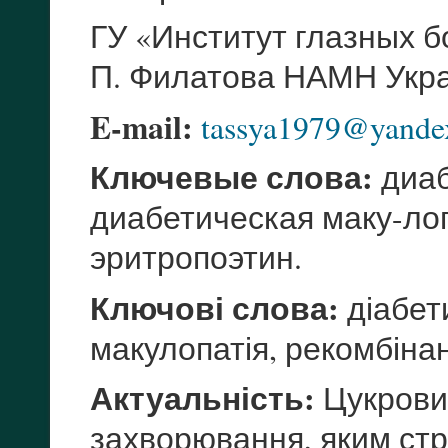
ГУ «Институт глазных б
П. Филатова НАМН Укра
E-mail:
tassya1979@yande
Ключевые слова:
диаб
диабетическая маку-ло
эритропоэтин.
Ключові слова:
діабет
макулопатія, рекомбіна
Актуальність:
Цукрови
захворювання, яким ст