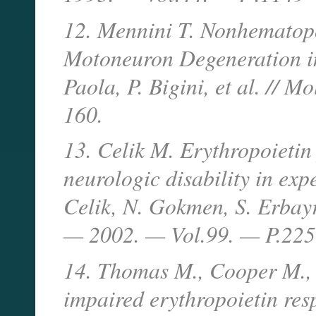
12. Mennini T. Nonhematopo
Motoneuron Degeneration in 
Paola, P. Bigini, et al. // 
160.
13. Celik M. Erythropoietin
neurologic disability in exp
Celik, N. Gokmen, S. Erbayra
— 2002. — Vol.99. — P.225
14. Thomas M., Cooper M., 
impaired erythropoietin resp