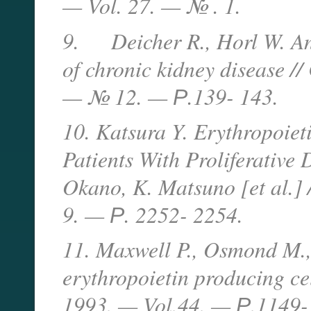
— Vol. 27. — № . 1.
9. Deicher R., Horl W. Anem
of chronic kidney disease /
— № 12. — Р.139- 143.
10. Katsura Y. Erythropoieti
Patients With Proliferative 
Okano, K. Matsuno [et al.]
9. — Р. 2252- 2254.
11. Maxwell P., Osmond M., P
erythropoietin producing ce
1993. — Vol.44. — Р.1149-