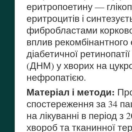
еритропоетину — глікоп
еритроцитів і синтезує
фибробластами корково
вплив рекомбінантного
діабетичної ретинопатії
(ДНМ) у хворих на цукр
нефропатією.
Матеріал і методи:
Про
спостереження за 34 па
на лікуванні в період з 
хвороб та тканинної тер