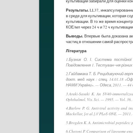
культивации забирали для оценки ко
Результаты.
LL37, инкапсулированны
в среде для культивации, которая со
культивации. В то же время концент
КОЕ/мл через 24 ч и 72 ч культивации 
Выводы.
Впервые была доказана акт
частиц в отношении самой распростр
Література
1.Бузник О. І. Система постійно
Повідомлення 1. Тестуван¬ня різних н
2.Гайдамака Т. Б. Рецидивуючий гер
докт. мед. наук : спец. 14.01.18 «О
НАМИ України». — Одеса, 2011. — 44 с.
3.Araki-Sasaki K. An SV40-immortalized 
Ophthalmol. Vis. Sci. — 1995. — Vol. 36.
4.Barlow P. G. Antiviral activity and in
Mackellar, [et al.] // PLoS ONE. — 2011.
5.Brogden K. A. Antimicrobial peptides: p
6.Chetoni P. Comparison of liposome-encap