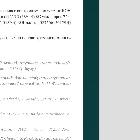
авнению с контролем: количество КОЕ
и (44333,3+8891,9) КОЕ/мл через 72 ч
+3489,6) КОЕ/мл та (327500+36159,4)
ида LL37 на основе кремниевых нано-
 метод лікування очних інфекцій.
н. — 2014 (у друку).
тореф. дис. на здобуття наук. ступ.
тканинної терапії ім. В. П. Філатова
Y Ohashi, T. Sasabe, [et al.] // Invest.
idin LL-37 / P. G. Barlow, P. Svoboda, A.
crobiol. — 2005. — Vol. 3. — P. 238- 250.
Chetoni, S. Rossi, S. Burgalassi, [et al.]