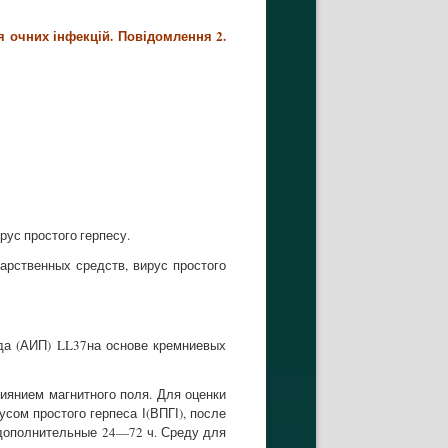
я очних інфекцій. Повідомлення 2.
ірус простого герпесу.
арственных средств, вирус простого
да (АИП) LL37на основе кремниевых
иянием магнитного поля. Для оценки
сом простого герпеса І(ВПГІ), после
дополнительные 24—72 ч. Среду для