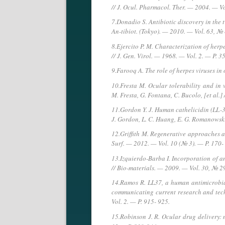
// J. Ocul. Pharmacol. Ther. — 2004. — V
7.Donadio S. Antibiotic discovery in the t
An-tibiot. (Tokyo). — 2010. — Vol. 63, № 
8.Ejercito P. M. Characterization of herpes
// J. Gen. Virol. — 1968. — Vol. 2. — P. 3
9.Farooq A. The role of herpes viruses in
10.Fresta M. Ocular tolerability and in 
M. Fresta, G. Fontana, C. Bucolo, [et al.]
11.Gordon Y. J. Human cathelicidin (LL-37
J. Gordon, L. C. Huang, E. G. Romanowski,
12.Griffith M. Regenerative approaches as 
Surf. — 2012. — Vol. 10 (№ 3). — P. 170-
13.Izquierdo-Barba I. Incorporation of a
// Bio-materials. — 2009. — Vol. 30, № 2
14.Ramos R. LL37, a human antimicrobia
communicating current research and tec
Vol. 2. — P. 915- 925.
15.Robinson J. R. Ocular drug delivery: 