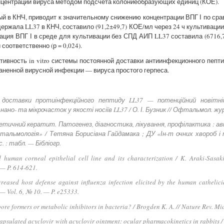
нцентрации вируса методом подсчета колониеобразующих единиц (КОЕ).
й в КНЧ, приводит к значительному снижению концентрации ВПГ І по ср
держала LL37 в КНЧ, составило (91,2±49,7) КОЕ/мл через 24 ч культивации 
рация ВПГ І в среде для культивации без СПД АИП LL37 составила (6716,7
соответственно (р = 0,024).
ивность in vitro системы постоянной доставки антиинфекционного пепт
аненной вирусной инфекции — вируса простого герпеса.
ї доставки протиінфекційного пептиду LL37 — потенційний новітній
ано- та мікрочасток у якості носіїв LL37 / О. І. Бузник // Офтальмол. жур
петичний кератит. Патогенез, діагностика, лікування, профілактика : ав
фтальмологія» / Тетяна Борисівна Гайдамака ; ДУ «Ін-т очних хвороб і 
 : табл. — Бібліогр.
human corneal epithelial cell line and its characterization / K. Araki-Sasaki, 
 — P. 614-621.
creased host defense against influenza infection elicited by the human cathelic
 — Vol. 6, № 10. — P. e25333.
ore formers or metabolic inhibitors in bacteria? / Brogden K. A. // Nature Rev. Mi
sulated acyclovir with acyclovir ointment: ocular pharmacokinetics in rabbits / P. 