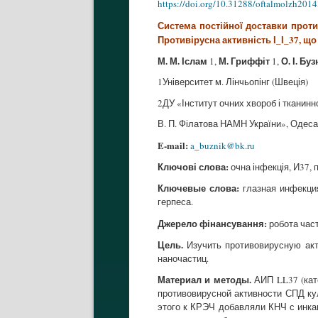
https://doi.org/10.31288/oftalmolzh201
Система постійної доставки проти
Противірусна активність І_І_37, щ
М. М. Іслам
М. Гриффіт
О. І. Бу
1,
1,
1Університет м. Лінчьопінг (Швеція)
2ДУ «Інститут очних хвороб і тканинної
В. П. Філатова НАМН України», Одеса 
E-mail:
a_buznik@bk.ru
Ключові слова:
очна інфекція, И37, 
Ключевые слова:
глазная инфекция
герпеса.
Джерело фінансування:
робота част
Цель.
Изучить противовирусную акт
наночастиц.
Материал и методы.
АИП LL37 (кат
противовирусной активности СПД кул
этого к КРЭЧ добавляли КНЧ с инк