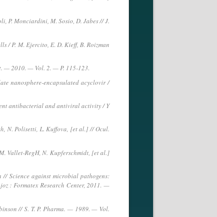
i, P. Monciardini, M. Sosio, D. Jabes // J.
ls / P. M. Ejercito, E. D. Kieff, B. Roizman
nt. — 2010. — Vol. 2. — P. 115-123.
ylate nanosphere-encapsulated acyclovir /
t antibacterial and antiviral activity / Y
N. Polisetti, L. Kuffova, [et al.] // Ocul.
. Vallet-RegH, N. Kupferschmidt, [et al.]
// Science against microbial pathogens:
joz : Formatex Research Center, 2011. —
binson // S. T. P. Pharma. — 1989. — Vol.