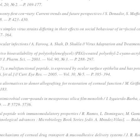
ol. 20, № 2. —
P. 169-177.
wenty-first cen¬tury: Current trends and future perspectives / S. Donadio, S. Maffiol
8. — P. 423- 430.
 simplex virus strains differing in their effects on social behaviour of in¬fected cel
57- 364.
 ocular infections / A. Farooq, A. Shah, D. Shukla // Virus Adaptation and Treatme
vivo bioavailability of poly(ethyleneglycol) (PEG)-coated polyethyl-2-cyano-acr
 // J. Pharm. Sci. — 2001. — Vol. 90, № 3. — P. 288- 297.
), a multifunctional peptide, is expressed by ocular surface epithelia and has poten
 [et al.] // Curr. Eye Res. — 2005. — Vol. 30, № 5. — P. 385- 394.
alternatives to donor allografting for restoration of corneal function / M. Griffith, 
 183.
ntimicrobial com¬pounds in mesoporous silica film monolith / I. Izquierdo-Barba, M
9. — P. 5729- 5736.
l peptide with immunomodulatory properties / R. Ramos, L. Domingues, M. Gama 
hnological advances : Microbiology Book Series [edit. A. Mnndez-Vilas]. — Bada
mechanisms of corneal drug transport & mucoadhesive delivery systems / J. R. Ro