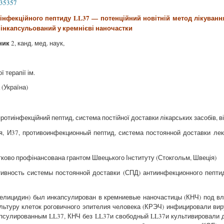
435357
інфекційного пептиду LL37 — потенційний новітній метод лікуванн
о інкапсульований у кремнієві наночастки
зник
2, канд. мед. наук,
 терапії ім.
(Україна)
протиінфекційний пептид, система постійної доставки лікарських засобів, в
, И37, противоинфекционный пептид, система постоянной доставки лек
ково профінансована грантом Швецького Інституту (Стокгольм, Швеція)
ивность системы постоянной доставки (СПД) антиинфекционного пепти
елицидин) был инкапсулирован в кремниевые наночастицы (КНЧ) под вл
ьтуру клеток роговичного эпителия человека (КРЭЧ) инфицировали виру
апсулированным LL37, КНЧ без LL37и свободный LL37и культивировали 