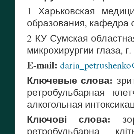
1 Харьковская медиц
образования, кафедра о
2 КУ Сумская областна
микрохирургии глаза, г
E-mail:
daria_petrushenko
Ключевые слова:
зрит
ретробульбарная клет
алкогольная интоксика
Ключові слова:
зоро
ретробульбарна кліт