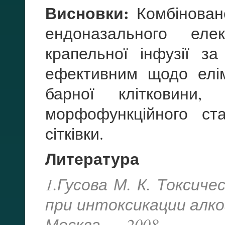
Висновки:
Комбінован
ендоназального еле
крапельної інфузії з
ефективним щодо елімі
барної клітковини
морфофункційного ста
сітківки.
Литература
1.Гусова М. К. Токсич
при интоксикации алкого
Москва. — 2008.