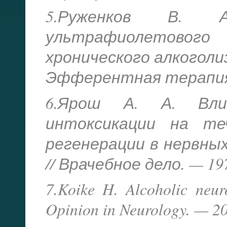
5.Руженков В. А
ультрафиолетового
хронического алкоголизм
Эфферентная терапия. —
6.Ярош А. А. Влия
интоксикации на те
регенерации в нервных 
// Врачебное дело. — 19
7.Koike H. Alcoholic neur
Opinion in Neurology. — 2