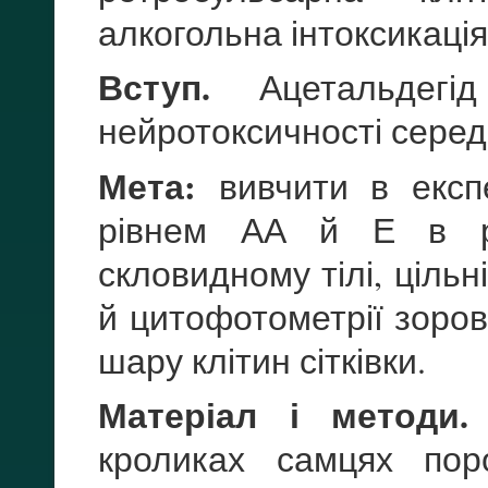
алкогольна інтоксикація
Вступ.
Ацетальдегі
нейротоксичності серед 
Мета:
вивчити в експе
рівнем АА й Е в рет
скловидному тілі, ціль
й цитофотометрії зорово
шару клітин сітківки.
Матеріал і методи.
кроликах самцях по