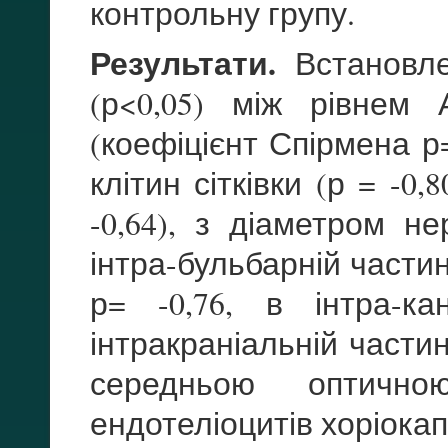
контрольну групу.
Результати.
Встановлен
(р<0,05) між рівнем
(коефіцієнт Спірмена р
клітин сітківки (р = -0
-0,64), з діаметром н
інтра-бульбарній частин
р= -0,76, в інтра-ка
інтракраніальній частин
середньою оптичн
ендотеліоцитів хоріокапі