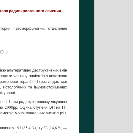
этапа радиокриогенного лечения
тория патоморфологии; отделение
ІПО38
ією альтеративно-деструктивних змін
водити частину пацієнтів з початково
оменевої терапії (ПТ) розглядається
гістологічних та імуногістохімічних
ікуванні.
ня ПТ при радіокріогенному лікуванні
 по 2008рр. Оцінка ступеня ВП на ПТ
опомогою моноклональних антитіл р53,
чена у 193 (85,4 %), а у 33 (14,6 %) —