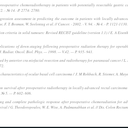
f preoperative chemoradiotherapy in patients with potentially resectable gastric ca
 22. - № 14. -P. 2774- 2780.
gression assessment in predicting the outcome in patients with locally advance
 F. T. Bosman, W. Seelentag et al. // Cancer. - 2002. - V. 94. - № 4. - P. 1121-1130.
n criteria in solid tumours: Revised RECIST guideline (version 1.1) / E. A Eisenhaue
lications of down-staging following preoperative radiation therapy for operab
t. J. Radiat. Oncol. Biol. Phys. — 1998. — V.42. — P. 935- 941.
d by anterior cra-niofacial resection and radiotherapy for paranasal cancer / L. Lic
72.
aracteristics of ocular basal cell carcinoma / J. M Rohbach, R. Stiemer, A. Mayer
on survival after preoperative radiotherapy in locally advanced rectal carcinoma / 
— № 5. — P. 602- 606.
ng and complete pathologic response after preoperative chemoradiation for adv
vival / G. Theodoropoulos, W. E. Wise, A. Padmanabhan et al. // Dis. Colon Rectum