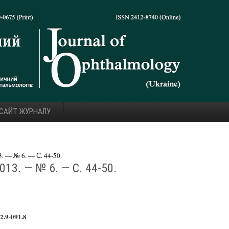
 САЙТ ЖУРНАЛУ
 — № 6. — С. 44-50.
13. — № 6. — С. 44-50.
2.9-091.8