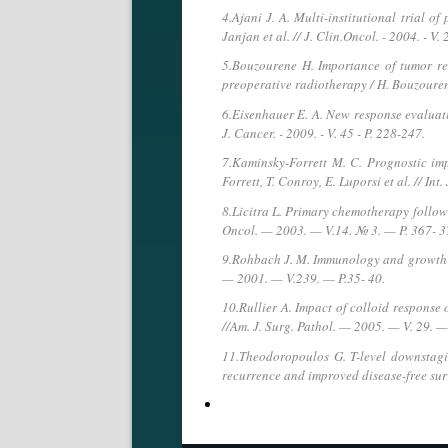
4.Ajani J. A. Multi-institutional trial o
Janjan et al. // J. Clin.Oncol. - 2004. - V.
5.Bouzourene H. Importance of tumor re
preoperative radiotherapy / H. Bouzourene,
6.Eisenhauer E. A. New response evaluatio
J. Cancer. - 2009. - V. 45 - P. 228-247.
7.Kaminsky-Forrett M. C. Prognostic imp
Forrett, T. Conroy, E. Luporsi et al. // In
8.Licitra L. Primary chemotherapy followe
Oncol. — 2003. — V.14. № 3. — P. 367- 3
9.Rohbach J. M. Immunology and growth ch
— 2001. — V.239. — P.35- 40.
10.Rullier A. Impact of colloid response 
//Am. J. Surg. Pathol. — 2005. — V. 29. 
11.Theodoropoulos G. T-level downstagi
recurrence and improved disease-free sur