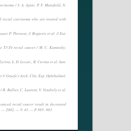
rcinoma / J. A. Ajani, P. F. Mansfield, N.
d rectal carcinoma who are treated with
r, P. Therasse, J. Bogaerts et al. // Eur.
le T3-T4 rectal cancer / M. C. Kaminsky-
itra, L. D. Locati., R. Cavina et al. Ann.
 // Graefe's Arch. Clin. Exp. Ophthalmol.
А. Rullier, C. Laurent, V. Vendrely et al.
anced rectal cancer result in decreased
. — 2002. — V. 45. — P. 895- 903.