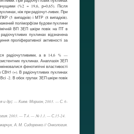
тентними. При радіочуттєвих пухлинах
ачущими (%2 = 19,6, р=0,65). Після
пухлинах, ніж при радіочут-ливих. При
КР (5 випадків) і МТР (8 випадків).
 Виражений поліморфізм будови пухлини
імічній ВП ЗЕП шкіри повік на ПТ в
В радіочутливих пухлинах відзначена
щення проліферативної активності за
ися радіочутливими, а в 14,6 % —
резистентних пухлинах. Анаплазія ЗЕП
 змінювалися фенотипічні властивості
я СВ95 (+). В радіочутливих пухлинах
Всі -2. В обох групах ЗЕП шкіри повік
 и др]. — Киев: Морион, 2003. — С. 6-
ия. 2003. — Т.4. — № 1.1. — С.15-24.
арчук, А. М. Сидоренко // Онкология.