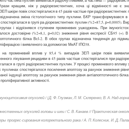
тобто частина пухлин виявилася радіочутливими, а частина — радіорезис
рази кращим, ніж у радіорезистентних, хоча ці відмінності не є зн
ЗЕП шкіри повік спостерігалися в 45 разів частіше при радіорезистентних 
 відзначена зміна гістологічного типу пухлини. БКР трансформувався в П
е спостерігалася в групі ра-діорезистентних пухлин (%2=87,5, р=0,0005).
 групах і відрізнявся ступенем променевих ушкоджень. При імуногістох
алося достовірне (%2=8,1, р=0,02) зниження рівня експресії СБ95 (+). 
оптотичного білка ВсІ-2. В обох групах відзначена тенденція до підви
оліферацією і виявленого за допомогою
МкАТ ІПО38.
П на променевий вплив у 85,4 % випадків ЗЕП шкіри повік виявил
генного лікування рецидиви в 45 разів частіше спостерігалися при радіо
ерігалася в групі радіорезистентних пухлин. У процесі променевого впливу
х пухлинах спостерігалося посилення апоптозу за рахунок зниження рівн
ної індукції апоптозу за рахунок зниження рівня антіапоптотичного білка 
 проліферативної активності.
ноцитохимия опухолей / [Д. Ф. Глузман, Л. М. Скляренко, В. А. Над-горная
чественных опухолей головы и шеи / С. В. Канаев // Практическая онколог
ры прогрес-сирования колоректального рака / А. П. Колесник, И. Д. Палам