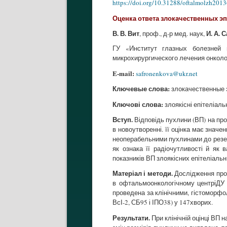
https://doi.org/10.31288/oftalmolzh201
Оценка ответа злокачественных э
В. В. Вит
И. А.
, проф., д-р мед. наук,
ГУ «Институт глазных болезней 
микрохирургического лечения онколо
E-mail:
safronenkova@ukr.net
Ключевые слова:
злокачественные э
Ключові слова:
злоякісні епітеліальн
Вступ.
Відповідь пухлини (ВП) на пр
в новоутворенні. її оцінка має знач
неоперабельними пухлинами до резек
як ознака її радіочутливості й як 
показників ВП злоякісних епітеліальн
Матеріал і методи.
Дослідження прове
в офтальмоонкологічному центріДУ «
проведена за клінічними, гістоморфо
ВсІ-2, СБ95 і ІПО38) у 147хворих.
Результати.
При клінічній оцінці ВП н