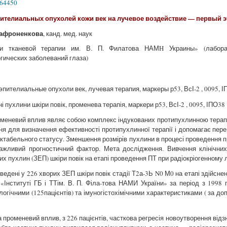
364450
пителиальных опухолей кожи век на лучевое воздействие — первый 
 Сафроненкова
, канд. мед. наук
и тканевой терапии им. В. П. Филатова НАМH Украины» (лабора
гических заболеваний глаза)
пителиальные опухоли век, лучевая терапия, маркеры р53, ВсІ-2 , 0095, 
і пухлини шкіри повік, променева терапія, маркери р53, ВсІ-2 , 0095, ІПО38
оменевий вплив являє собою комплекс індукованих протипухлинною терап
ення для визначення ефективності протипухлинної терапії і допомагає пере
табельного статусу. Зменшення розмірів пухлини в процесі проведення пр
важливий прогностичний фактор. Мета дослідження. Вивчення клінічних, 
их пухлин (ЗЕП) шкіри повік на етапі проведення ПТ при радіокріогенному л
дені у 226 хворих ЗЕП шкіри повік стадії Т2а-3Ь N0 М0 на етапі здійснен
Інституті ГБ і ТТім. В. П. Філа-това НАМИ України» за період з 1998
логічними (125пацієнтів) та імуногістохімічними характеристиками ( за д
а променевий вплив, з 226 пацієнтів, часткова регресія новоутворення відзна