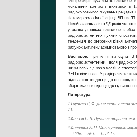
змін розмірів пухлини не виявлено, 
локальний контроль виявився в 1,5
радіокріогенного лікування рецидиви 
гістоморфологічної оцінці ВП на ПТ
Подібна анаплазія в 5,5 разів частіш
у різних ділянках виявлено в обох
радіорезистентних пухлин спостеріг
тенденція до зниження рівня антиап
рахунок антигену асоційованого з пр
Висновок.
При клінічній оцінці В
радіорезистентними. Після радіокріо
шкіри повік 5,5 разів частіше спост
ЗЕП шкіри повік. У радіорезистентни
відзначена тенденція до опосередкова
зберігалася тенденція до підвищення
Литература
1.Глузман Д. Ф. Диагностическая имму
15.
2.Канаев С. В. Лучевая терапия злока
3.Колесник А. П. Молекулярные марке
— 2006. — № 1. — С.13-17.