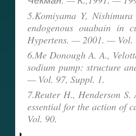
5.Komiyama Y, Nishimura N
endogenous ouabain in cu
Hypertens. — 2001. — Vol. 
6.Me Donough A. A., Velotta
sodium pump: structure and
— Vol. 97, Suppl. 1.
7.Reuter H., Henderson S. 
essential for the action of
Vol. 90.