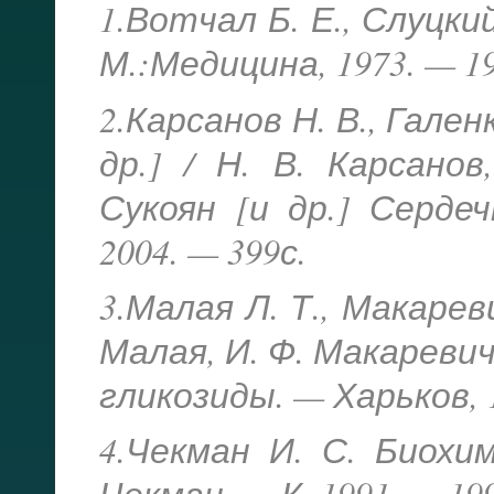
1.Вотчал Б. Е., Слуцкий
М.:Медицина, 1973. — 19
2.Карсанов Н. В., Гален
др.] / Н. В. Карсанов
Сукоян [и др.] Серде
2004. — 399с.
3.Малая Л. Т., Макаревич
Малая, И. Ф. Макаревич.
гликозиды. — Харьков, 1
4.Чекман И. С. Биохи
Чекман. — К.,1991. — 199