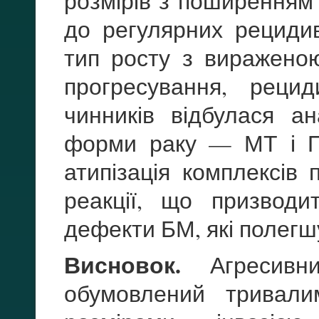
розмірів з поширенням 
до регулярних рецидив
тип росту з вираженою
прогресування, реци
чинників відбулася ан
форми раку — МТ і П
атипізація комплексів 
реакції, що призвод
дефекти БМ, які полегш
Висновок.
Агресивни
обумовлений тривали