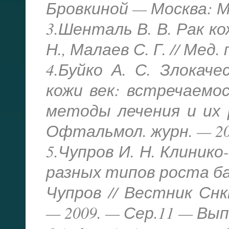
Бровкиной — Москва: Ме
3.Шенталь В. В. Рак ко
Н., Малаев С. Г. // Мед
4.Буйко А. С. Злокач
кожи век: встречаемо
методы лечения и их р
Офтальмол. журн. — 20
5.Чупров И. Н. Клиник
разных типов роста ба
Чупров // Вестник Сн
— 2009. — Сер.11 — Вып.