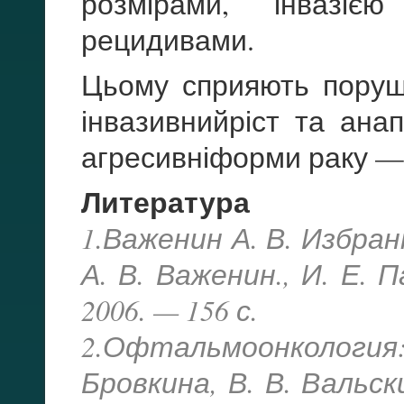
розмірами, інвазіє
рецидивами.
Цьому сприяють поруш
інвазивнийріст та ана
агресивніформи раку — 
Литература
1.Важенин А. В. Избра
А. В. Важенин., И. Е.
2006. — 156 с.
2.Офтальмоонкология:
Бровкина, В. В. Вальски