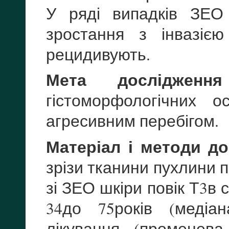
У ряді випадків ЗЕО
зростання з інвазією
рецидивують.
Мета дослідження
гістоморфологічних 
агресивним перебігом.
Матеріал і методи до
зрізи тканини пухлини пі
зі ЗЕО шкіри повік Т3в ст
34до 75років (медіа
лікування (променева