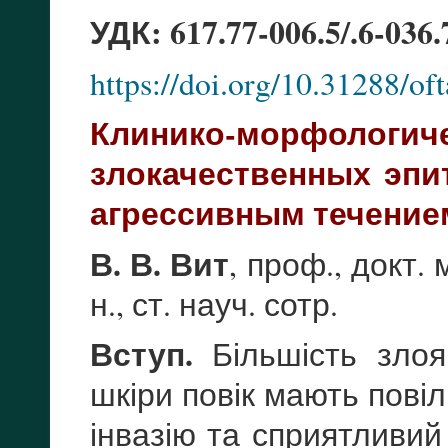
УДК: 617.77-006.5/.6-036.
https://doi.org/10.31288/o
Клинико-морфо
злокачественных эпи
агрессивным течение
В. В. Вит
, проф., докт. 
н., ст. науч. сотр.
Вступ.
Більшість злояк
шкіри повік мають пові
інвазію та сприятливий