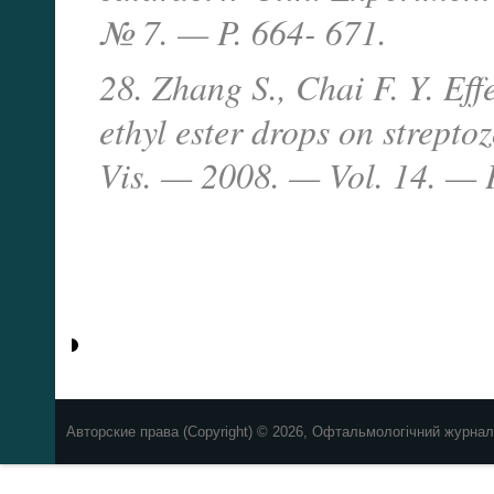
№ 7. — P. 664- 671.
28. Zhang S., Chai F. Y. Eff
ethyl ester drops on strepto
Vis. — 2008. — Vol. 14. — 
Авторские права (Copyright) © 2026, Офтальмологічний журнал