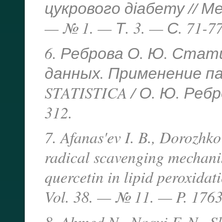
цукрового діабету // М
— № 1. — Т. 3. — С. 71-77
6. Реброва О. Ю. Стат
данных. Применение п
STATISTICA
/ О. Ю. Ребр
312.
7. Afanas'ev I. B., Dorozhko
radical scavenging mechanis
quercetin in lipid peroxid
Vol. 38. — № 11. — P. 176
8. Ahmed N., Naqvi F. N., S