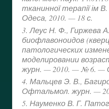
тканинної терапії ім В
Одеса, 2010. — 18 с.
3. Леус Н. Ф., Гиржева 
биофлавоноидов (квер
патологических измене
моделировании возрас
журн. — 2010. — № 6. — С
4. Мальцев Э. В., Баги
Офтальмол. журн. — 2001
5. Науменко В. Г. Пат