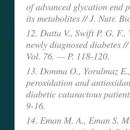
of advanced glycation end p
its metabolites // J. Nutr. 
12. Datta V., Swift P. G. F.
newly diagnosed diabetes /
Vol. 76. — P. 118-120.
13. Donma O., Yorulmaz E., 
peroxidation and antioxidant
diabetic cataractous patien
9-16.
14. Eman M. A., Eman S. M. 