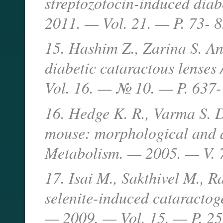
streptozotocin-induced diab
2011. — Vol. 21. — P. 73- 8
15. Hashim Z., Zarina S. A
diabetic cataractous lenses 
Vol. 16. — № 10. — P. 637-
16. Hedge K. R., Varma S. D
mouse: morphological and a
Metabolism. — 2005. — V. 
17. Isai M., Sakthivel M., 
selenite-induced cataractoge
— 2009. — Vol. 15. — P. 2