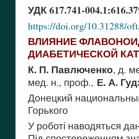
УДК 617.741-004.1:616.37
https://doi.org/10.31288/o
ВЛИЯНИЕ ФЛАВОНОИД
ДИАБЕТИЧЕСКОЙ КАТ
К. П. Павлюченко
, д. м
Е. А. Гу
мед. н., проф.,
Донецкий национальный
Горького
У роботі наводяться да
Під спостереженням зн