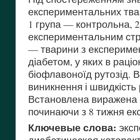
експериментальних тва
1 група — контрольна, 
експериментальним стр
— тварини з експериме
діабетом, у яких в рац
біофлавоноїд рутозід. 
виникнення і швидкість 
Встановлена виражена а
починаючи з 8 тижня ек
Ключевые слова:
эксп
диабетическая катаракт