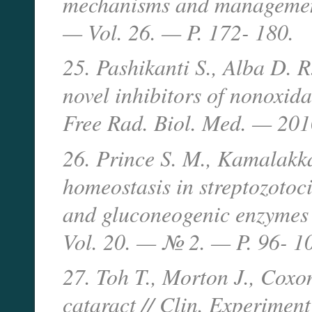
mechanisms and management
— Vol. 26. — P. 172- 180.
25. Pashikanti S., Alba D. R
novel inhibitors of nonoxida
Free Rad. Biol. Med. — 201
26. Prince S. M., Kamalakk
homeostasis in streptozotoci
and gluconeogenic enzymes 
Vol. 20. — № 2. — P. 96- 1
27. Toh T., Morton J., Coxon
cataract // Clin. Experi