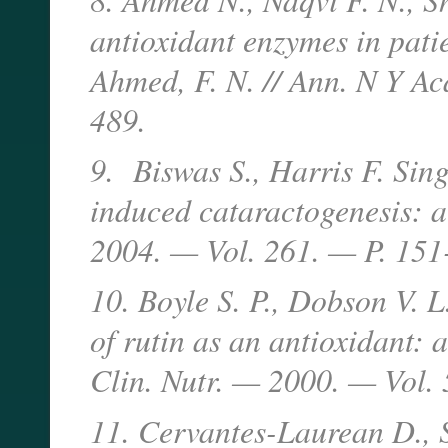
antioxidant enzymes in patie
Ahmed, F. N. // Ann. N Y Ac
489.
9. Biswas S., Harris F. Sing
induced cataractogenesis: a
2004. — Vol. 261. — P. 151
10. Boyle S. P., Dobson V. L.
of rutin as an antioxidant: 
Clin. Nutr. — 2000. — Vol. 
11. Cervantes-Laurean D., 