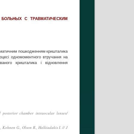
 БОЛЬНЫХ С ТРАВМАТИЧЕСКИМ
равматичним пошкодженням кришталика
роцесі одномоментного втручання на
ваного кришталика і відновлення
 posterior chamber intraocular lenses/
 Kohnen G., Olson R., Halkiadakis I. // J