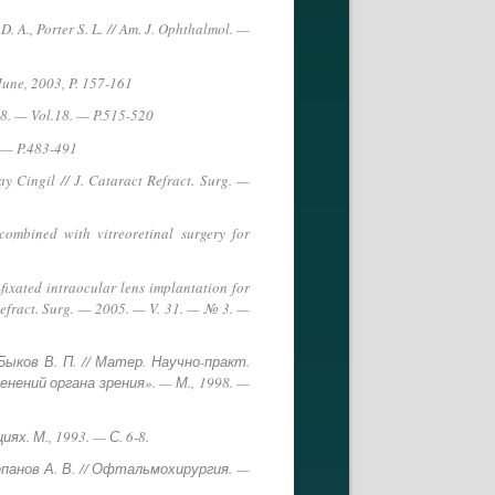
D. A., Porter S. L. // Am. J. Ophthalmol. —
 June, 2003, P. 157-161
998. — Vol.18. — P.515-520
. — P.483-491
ay Cingil // J. Cataract Refract. Surg. —
combined with vitreoretinal surgery for
ixated intraocular lens implantation for
 Refract. Surg. — 2005. — V. 31. — № 3. —
ыков В. П. // Матер. Научно-практ.
ений органа зрения». — М., 1998. —
х. М., 1993. — С. 6-8.
панов А. В. // Офтальмохирургия. —