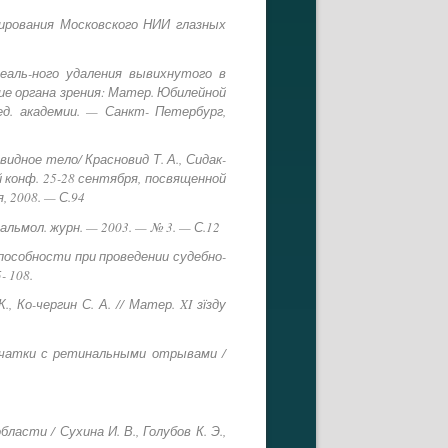
зирования Московского НИИ глазных
еаль-ного удаления вывихнутого в
ение органа зрения: Матер. Юбилейной
д. академии. — Санкт- Петербург,
дное тело/ Красновид Т. А., Сидак-
ой конф. 25-28 сентября, посвященной
 2008. — С.94
тальмол. журн. — 2003. — № 3. — С.12
особности при проведении судебно-
- 108.
Ко-чергин С. А. // Матер. XI зїзду
тчатки с ретинальными отрывами /
асти / Сухина И. В., Голубов К. Э.,