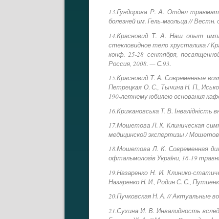
13.Гундорова Р. А. Отдел травмат
болезней им. Гель-мгольца // Вестн.
14.Красновид Т. А. Наш опыт имп
стекловидное тело хрусталика / Крас
конф. 25-28 сентября, посвященн
Россия, 2008. — С.93.
15.Красновид Т. А. Современные во
Петрецкая О. С., Тычина Н. П., Иськ
190-летнему юбилею основания кафе
16.Крижановська Т. В. Інвалідність в
17.Мошетова Л. К. Клиническая си
медицинской экспертизы / Мошетова Л.
18.Мошетова Л. К. Современная диа
офтальмологів України, 16-19 травня 
19.Назаренко Н. И. Клинико-стат
Назаренко Н. И., Родин С. С., Путиенк
20.Пучковская Н. А. // Актуальные в
21.Сухина И. В. Инвалидность вслед