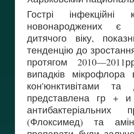
Гострі інфекційні к
новонароджених є 
дитячого віку, показ
тенденцію до зростанн
протягом 2010—2011р
випадків мікрофлора 
кон'юнктивітами та 
представлена гр + и
антибактеріальних п
(Флоксимед) та аміно
препарати були залуче