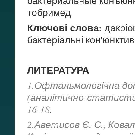
бактериальные конъюнк
тобримед
Ключові слова:
дакріо
бактеріальні кон'юнктив
ЛИТЕРАТУРА
1.Офтальмологічна допо
(аналітично-статистичн
16-18.
2.Аветисов Є. С., Ковале