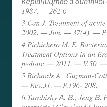
Керівництво з дитячої
1987. — 262 с.
3.Can J. Treatment of acute
2002. — Jun. — 37(4). — P.
4.Pichichero M. E. Bacterial
Treatment Options in an Era
pediatr. — 2011. — V.50. —
5.Richards A., Guzman-Cottri
— Rev.31. — P.196- 208.
6.Tarabishy А. В., Jeng В. Н
internists / Cleveland Clin