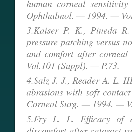
human corneal sensitivity
Ophthalmol. — 1994. — Vol
3.Kaiser P. K., Pineda R.
pressure patching versus no
and comfort after corneal
Vol.101 (Suppl). — P.73.
4.Salz J. J., Reader A. L. II
abrasions with soft contact
Corneal Surg. — 1994. — V.
5.Fry L. L. Efficacy of 
discomfort after cataract s