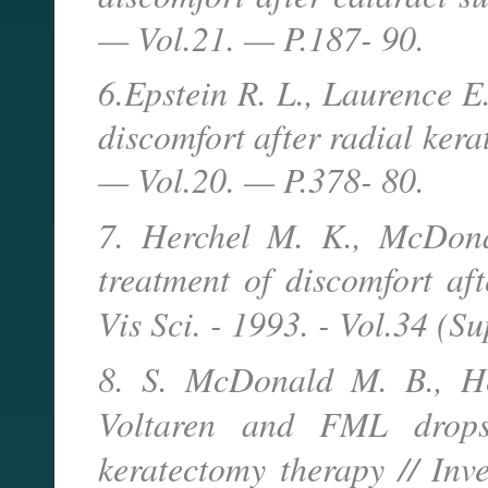
— Vol.21. — P.187- 90.
6.Epstein R. L., Laurence E.
discomfort after radial ker
— Vol.20. — P.378- 80.
7. Herchel M. K., McDona
treatment of discomfort af
Vis Sci. - 1993. - Vol.34 (Su
8. S. McDonald M. B., He
Voltaren and FML drops 
keratectomy therapy // Inv