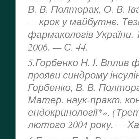
В. В. Полторак, О. В. Ів
— крок у майбутнє. Тези
фармакологів України. 
2006. — С. 44.
5.Горбенко Н. І. Вплив
прояви синдрому інсулін
Горбенко, В. В. Полторак,
Матер. наук-практ. ко
ендокринології*», (Трет
лютого 2004 року. — Харк