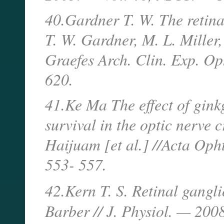
40.Gardner T. W. The retinal
T. W. Gardner, M. L. Miller
Graefes Arch. Clin. Exp. O
620.
41.Ke Ma The effect of ginkg
survival in the optic nerve
Haijuam [et al.] //Acta Op
553- 557.
42.Kern T. S. Retinal ganglio
Barber // J. Physiol. — 20