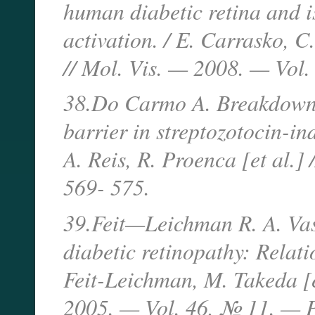
human diabetic retina and i
activation. / E. Carrasko, C.
// Mol. Vis. — 2008. — Vol.
38.Do Carmo A. Breakdown o
barrier in streptozotocin-i
A. Reis, R. Proenca [et al.]
569- 575.
39.Feit—Leichman R. A. Va
diabetic retinopathy: Relati
Feit-Leichman, M. Takeda [et
2005. — Vol. 46, № 11. — P