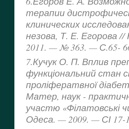
6.Егоров Е. А. Возмож
терапии дистрофически
клинических исследовани
незова, Т. Е. Егорова 
2011. — № 363. — С.65- 6
7.Кучук О. П. Вплив пр
функціональний стан сі
проліфератвної діабетич
Матер, наук - практичн
участю «Філатовські чи
Одеса. — 2009. — СІ 17-1