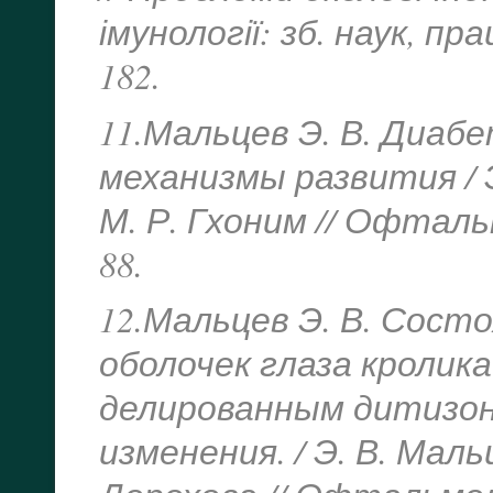
імунології: зб. наук, пра
182.
11.Мальцев Э. В. Диаб
механизмы развития / Э
М. Р. Гхоним // Офталь
88.
12.Мальцев Э. В. Сост
оболочек глаза кролик
делированным дитизон
изменения. / Э. В. Мальц