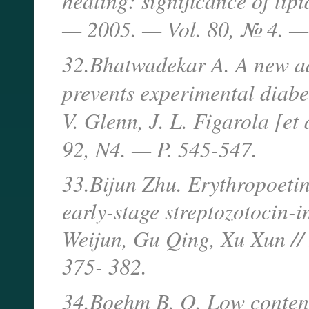
healing: significance of lip
— 2005. — Vol. 80, № 4. —
32.Bhatwadekar A. A new ad
prevents experimental diabet
V. Glenn, J. L. Figarola [et a
92, N4. — P. 545-547.
33.Bijun Zhu. Erythropoetin 
early-stage streptozotocin-i
Weijun, Gu Qing, Xu Xun //
375- 382.
34.Boehm B. O. Low content