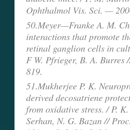
Ophthalmol Vis. Sci. — 20
50.Meyer—Franke A. M. Char
interactions that promote t
retinal ganglion cells in cu
F W. Pfrieger, B. A. Burres
819.
51.Mukherjee P. K. Neuropr
derived decosatriene protect
from oxidative stress. / P. K
Serhan, N. G. Bazan // Proc