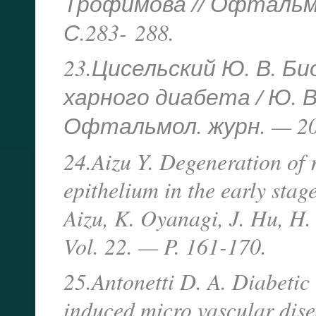
Трофимова // Офтальмо
С.283-
288.
23.Цисельский Ю. В. Б
харного диабета / Ю. В
Офтальмол. журн. — 200
24.Aizu Y. Degeneration of 
epithelium in the early stage
Aizu, K. Oyanagi, J. Hu, H
Vol. 22. — P. 161-170.
25.Antonetti D. A. Diabetic
induced micro vascular disea