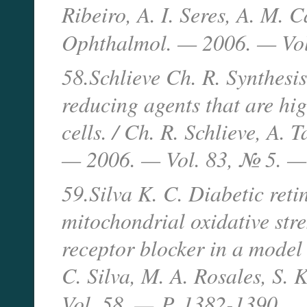
Ribeiro, A. I. Seres, A. M. C
Ophthalmol. — 2006. — Vo
58.Schlieve Ch. R. Synthesis
reducing agents that are hig
cells. / Ch. R. Schlieve, A. T
— 2006. — Vol. 83, № 5. —
59.Silva K. C. Diabetic reti
mitochondrial oxidative str
receptor blocker in a model
C. Silva, M. A. Rosales, S. 
Vol. 58. —
P. 1382-1390.