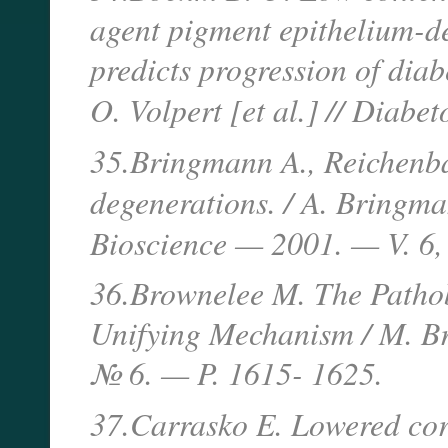
agent pigment epithelium-d
predicts progression of dia
O. Volpert [et al.] // Diabet
35.Bringmann A., Reichenbac
degenerations. / A. Bringma
Bioscience — 2001. — V. 6,
36.Brownelee M. The Pathob
Unifying Mechanism / M. Br
№ 6. — P. 1615- 1625.
37.Carrasko E. Lowered corti