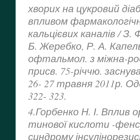
хворих на цукровий діа
впливом фармакологічн
кальцієвих каналів / З. 
Б. Жеребко, Р. А. Капел
офтальмол. з міжна-ро
присв. 75-річчю. заснув
26- 27 травня 2011р. Од
322- 323.
4.Горбенко Н. І. Вплив 
тинової кислоти -фенс
синдрому інсулінорезист