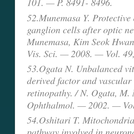
101. — P. 8491- 8496.
52.Munemasa Y. Protective ef
ganglion cells after optic ne
Munemasa, Kim Seok Hwan, A
Vis. Sci. — 2008. — Vol. 49
53.Ogata N. Unbalanced vit
derived factor and vascular 
retinopathy. / N. Ogata, M
Ophthalmol. — 2002. — Vol
54.Oshitari T. Mitochondri
pathway involved in neurona