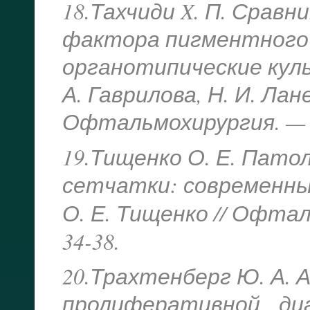
18.Тахчиди X. П. Срав
фактора пигментного 
органотипические культ
А. Гаврилова, Н. И. Лане
Офтальмохирургия. — 20
19.Тищенко О. Е. Пато
сетчатки: современны
О. Е. Тищенко // Офта
34-38.
20.Трахтенберг Ю. А.
пролиферативной диа