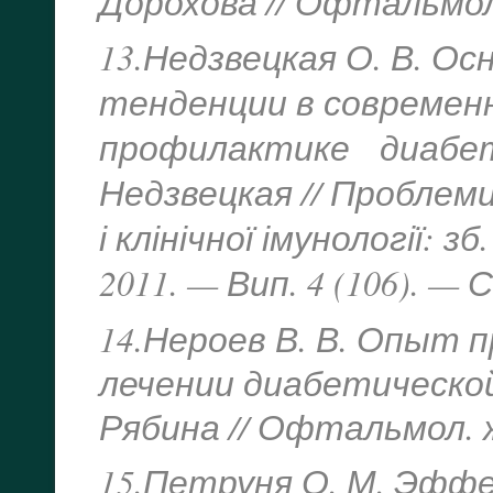
Дорохова // Офтальмол. 
13.Недзвецкая О. В. 
тенденции в современ
профилактике диабети
Недзвецкая // Проблеми
і клінічної імунології: з
2011. — Вип. 4 (106). — С
14.Нероев В. В. Опыт 
лечении диабетической 
Рябина // Офтальмол. жу
15.Петруня О. М. Эфф