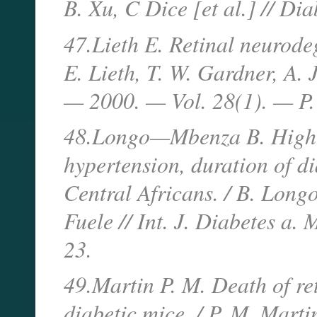
B. Xu, C Dice [et al.] // Di
47.Lieth E. Retinal neurodeg
E. Lieth, T. W. Gardner, A. 
— 2000. — Vol. 28(1). — P.
48.Longo—Mbenza B. Higher 
hypertension, duration of di
Central Africans. / B. Lon
Fuele // Int. J. Diabetes a
23.
49.Martin P. M. Death of re
diabetic mice. / P. M. Martin