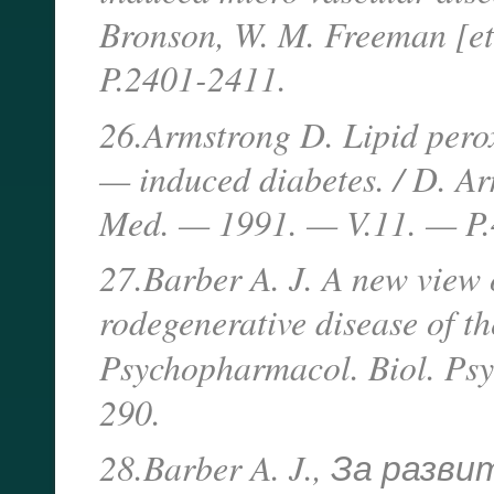
Bronson, W. M. Freeman [et
P.2401-2411.
26.Armstrong D. Lipid perox
— induced diabetes. / D. Arm
Med. — 1991. — V.11. — P.
27.Barber A. J. A new view 
rodegenerative disease of th
Psychopharmacol. Biol. Ps
290.
28.Barber A. J., За ра