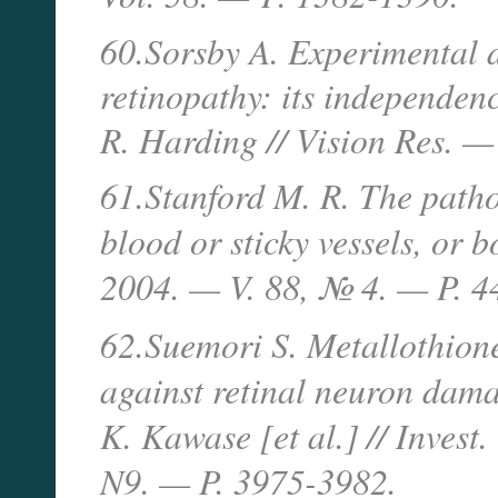
60.Sorsby A. Experimental d
retinopathy: its independence
R. Harding // Vision Res. —
61.Stanford M. R. The pathog
blood or sticky vessels, or b
2004. — V. 88, № 4. — P. 4
62.Suemori S. Metallothione
against retinal neuron dama
K. Kawase [et al.] // Inves
N9. — P. 3975-3982.