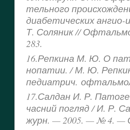
тельного происхождени
диабетических ангио-и
Т. Соляник // Офтальмол
283.
16.Репкина М. Ю. О па
нопатии. / М. Ю. Репкин
педиатрич.
офтальмол.
17.Салдан И. Р. Патоге
часний погляд / И. Р. С
журн. — 2005. — № 4. — 