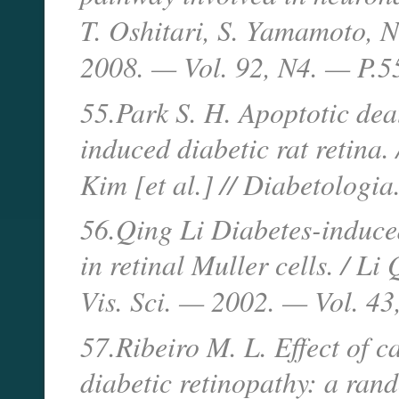
T. Oshitari, S. Yamamoto, 
2008. — Vol. 92, N4. — P.5
55.Park S. H. Apoptotic deat
induced diabetic rat retina. 
Kim [et al.] // Diabetologi
56.Qing Li Diabetes-induced
in retinal Muller cells. / L
Vis. Sci. — 2002. — Vol. 4
57.Ribeiro M. L. Effect of c
diabetic retinopathy: a ran