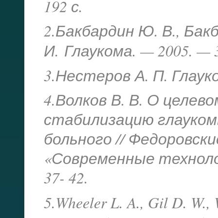
192 с.
2.Бакбардин Ю. В., Бак
И.
Глаукома. — 2005. — 3
3.Нестеров А. П. Глауко
4.Волков В. В. О целе
стабилизацию глауком
больного // Федоровски
«Современные технолог
37- 42.
5.Wheeler L. A., Gil D. W.,