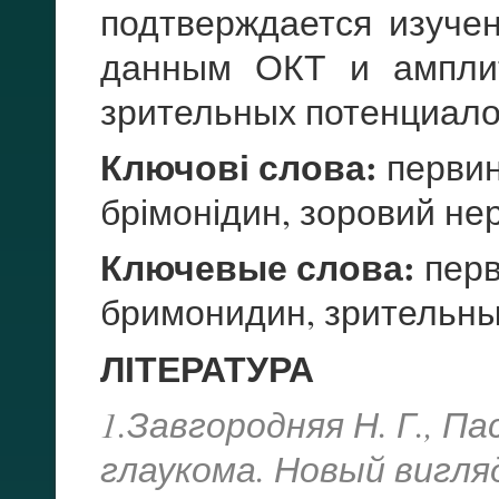
подтверждается изуче
данным ОКТ и ампл
зрительных потенциало
Ключові слова:
первин
брімонідин, зоровий не
Ключевые слова:
перв
бримонидин, зрительны
ЛІТЕРАТУРА
1.Завгородняя Н. Г., П
глаукома. Новый вигля