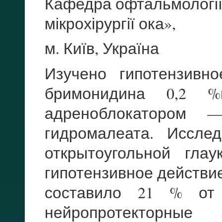
Кафедра офтальмології
мікрохірургії ока»,
м. Київ, Україна
Изучено гипотензивн
бримонидина 0,2 %
адреноблокатором 
гидромалеата. Иссле
открытоугольной гла
гипотензивное действи
составило 21 % от 
нейропротекторны