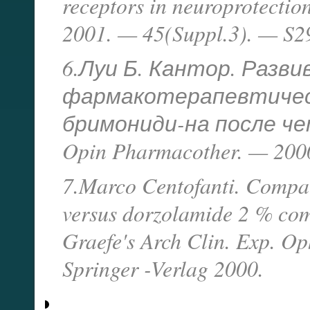
receptors in neuroprotecti
2001. — 45(Suppl.3). — S29
6.Луи Б. Кантор. Разв
фармакотерапевтичес
бримониди-на после че
Opin Pharmacother. — 2000
7.Marco Centofanti. Compar
versus dorzolamide 2 % com
Graefe's Arch Clin. Exp. O
Springer -Verlag 2000.