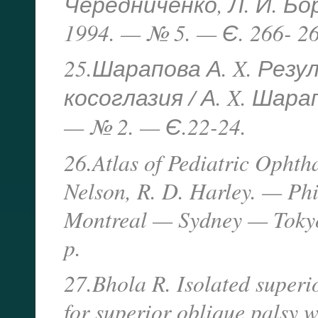
Чередниченко, Л. И. Бо
1994. — № 5. — Є. 266- 26
25.Шарапова А. X. Рез
косоглазия / А. X. Шар
— № 2. — Є.22-24.
26.Atlas of Pediatric Ophth
Nelson, R. D. Harley. — P
Montreal — Sydney — Tokyo
p.
27.Bhola R. Isolated superio
for superior oblique palsy 