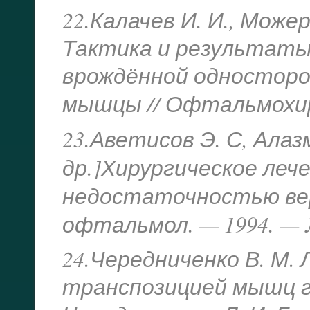
22.Калачев И. И., Можере
Тактика и результаты
врождённой односторо
мышцы // Офтальмохир
23.Аветисов Э. С, Алазм
др.]Хи
рургическое лече
недостаточностью вер
офтальмол. — 1994. — №
24.Чередниченко В. М.
транспозицией мышц г