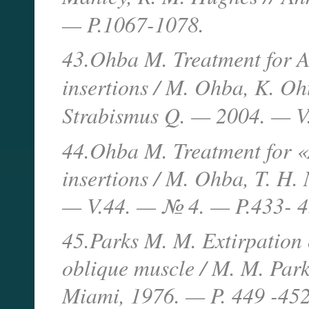
— P.1067-1078.
43.Ohba M. Treatment for A
insertions / M. Ohba, K. Oh
Strabismus Q. — 2004. — V
44.Ohba M. Treatment for «
insertions / M. Ohba, T. H.
— V.44. — № 4. — P.433- 4
45.Parks M. M. Extirpation 
oblique muscle / M. M. Park
Miami, 1976. — P. 449 -452