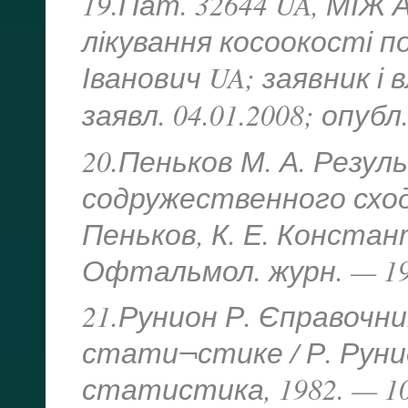
19.Пат. 32644 UA, МІЖ А
лікування косоокості по
Іванович UA; заявник і в
заявл. 04.01.2008; опубл
20.Пеньков М. А. Резу
содружественного сход
Пеньков, К. Е. Констант
Офтальмол. журн. — 1979
21.Рунион Р. Єправочн
стати¬стике / Р. Рунион
статистика, 1982. — 10