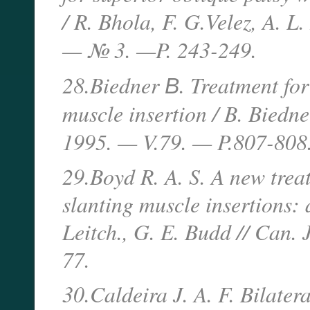
/ R. Bhola, F. G.Velez, A. 
— № 3. —
P. 243-249.
28.Biedner В. Treatment for 
muscle insertion / B. Biedner
1995. — V.79. — P.807-808
29.Boyd R. A. S. A new trea
slanting muscle insertions: 
Leitch., G. E. Budd // Can.
77.
30.Caldeira J. A. F. Bilater