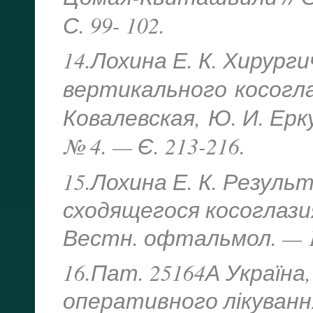
С. 99- 102.
14.Лохина Е. К. Хирург
вертикального
косогла
Ковалевская,
Ю. И. Ерк
№ 4. — Є. 213-216.
15.Лохина Е. К. Резул
сходящегося косоглазия 
Вестн. офтальмол. — 19
16.Пат. 25164А Україна,
оперативного лікування 