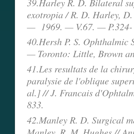
39.Harley R. D. Bilateral s
exotropia / R. D. Harley, D
— 1969. — V.67. — P.324-
40.Hersh P. S. Ophthalmic S
— Toronto: Little, Brown 
41.Les resultats de la chiru
paralysie de l'oblique super
al.] // J. Francais d'Opht
833.
42.Manley R. D. Surgical m
Manley, R. M. Hughes // A