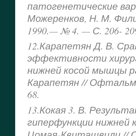
патогенетические вариа
Можеренков, Н. М. Фил
1990.— № 4. — С. 206- 20
12.Карапетян Д. В. Ср
эффективности хирург
нижней косой мышцы ра
Карапетян // Офтальмох
68.
13.Кокая 3. В. Резуль
гиперфункции нижней ко
Цомая-Квиташвили // 