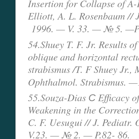
Insertion for Collapse of A-
Elliott, A. L. Rosenbaum //
1996. — V. 33. — № 5. —
P
54.Shuey T. F. Jr. Results 
oblique and horizontal rect
strabismus /T. F Shuey Jr., M
Ophthalmol. Strabismus. —
55.Souza-Dias С Efficacy of
Weakening in the Correction
C. F. Uesugui // J. Pediatr
V.23. — № 2. — P.82- 86.