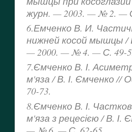
мышцы при косоглазии 
журн. — 2003. — № 2. — С
6.Емченко В. И. Части
нижней косой мышцы / 
— 2000. — № 4. — С. 49-5
7.Ємченко В. І. Асимет
м'яза / В. І. Ємченко /
70-73.
8.Ємченко В. І. Частко
м'яза з рецесією / В. І
— № 6. — С. 62-65.