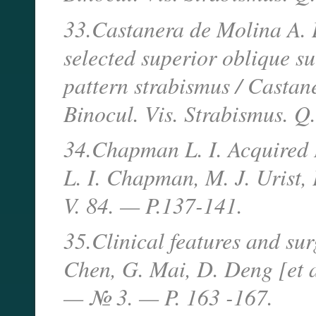
33.Castanera de Molina A. 
selected superior oblique s
pattern strabismus / Castan
Binocul. Vis. Strabismus. Q
34.Chapman L. I. Acquired 
L. I. Chapman, M. J. Urist,
V. 84. — P.137-141.
35.Clinical features and sur
Chen, G. Mai, D. Deng [et 
— № 3. — P. 163 -167.