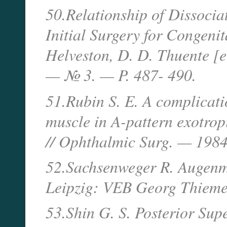
50.Relationship of Dissocia
Initial Surgery for Congenit
Helveston, D. D. Thuente [e
— № 3. — P. 487- 490.
51.Rubin S. E. A complicati
muscle in A-pattern exotropi
// Ophthalmic Surg. — 1984
52.Sachsenweger R. Augenm
Leipzig: VEB Georg Thieme
53.Shin G. S. Posterior Sup