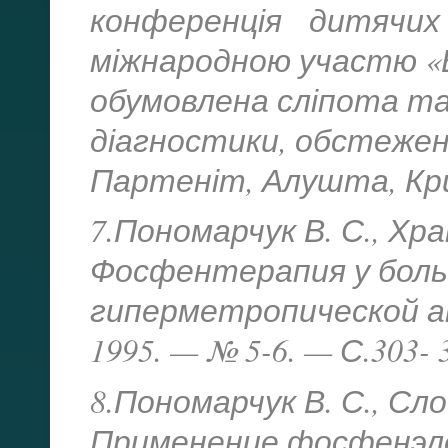
конференція дитячих
міжнародною участю «
обумовлена сліпота та
діагностики, обстежен
Партеніт, Алушта, Крим
7.Пономарчук В. С., Хра
Фосфентерапия у бол
гиперметропической а
1995. — № 5-6. — С.303- 
8.Пономарчук В. С., Сло
Применение фосфенэл