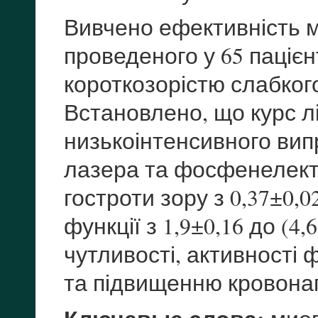
Вивчено ефективність м
проведеного у 65 паціє
короткозорістю слабкого 
Встановлено, що курс л
низькоінтенсивного вип
лазера та фосфенелект
гостроти зору з 0,37±0,0
функції з 1,9±0,16 до (4,
чутливості, активності
та підвищенню кровонапо