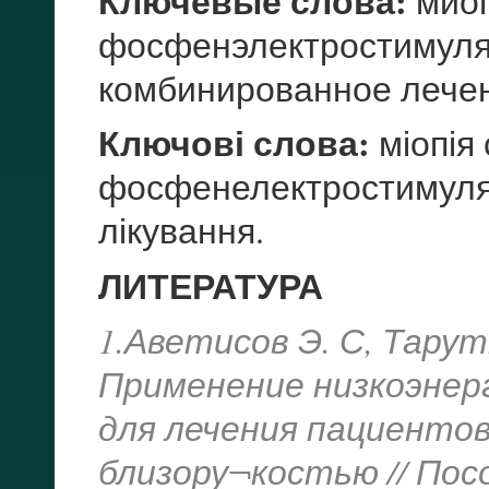
Ключевые слова:
миоп
фосфенэлектростимуля
комбинированное лече
Ключові слова:
міопія 
фосфенелектростимуляц
лікування.
ЛИТЕРАТУРА
1.Аветисов Э. С, Тарутт
Применение низкоэнер
для лечения пациенто
близору¬костью // Пособ