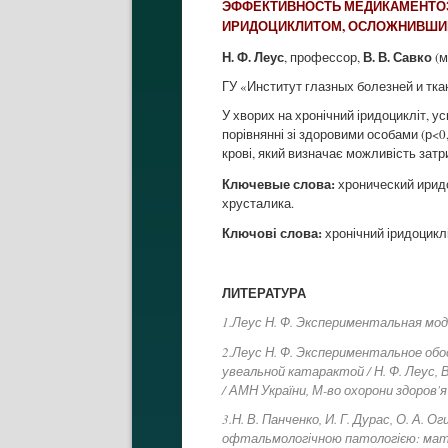
ЭФФЕКТИВНОСТЬ МЕДИКАМЕНТОЗ
ИРИДОЦИКЛИТОМ, ОСЛОЖНИВШ
Н. Ф. Леус
В. В. Савко
, профессор,
(м
ГУ «Институт глазных болезней и тк
У хворих на хронічний іридоцикліт, 
порівнянні зі здоровими особами (р<
крові, який визначає можливість зат
Ключевые слова:
хронический иридо
хрусталика.
Ключові слова:
хронічний іридоциклі
ЛИТЕРАТУРА
1.Леус Н. Ф. Экспериментальная модел
2.Леус Н. Ф. Экспериментальное о
увеальной катарактой / Н. Ф. Леус, В
/ АМН України, М-во охорони здоров'я 
3.Н. В. Панченко, И. Г. Дурас, О. А.
офтальмологічною патологією: матері