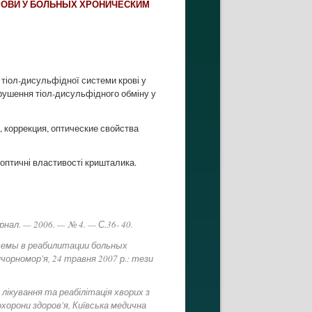
ОВИ У БОЛЬНЫХ ХРОНИЧЕСКИМ
 тіол-дисульфідної системи крові у
орушення тіол-дисульфідного обміну у
 коррекция, оптические свойства
 оптичні властивості кришталика.
нал. — 2006. — № 4. — С.36- 40.
темы в реабилитации больных
ичорномор'я, 24 травня 2007 р.: тези
е лікування та реабілітація хворих з
хорони здоров'я, Київська медична