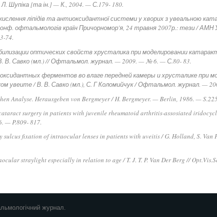
Л. Шупіка [та ін.] — К., 2004. — С.179- 180.
кислення ліпідів та антиоксидантної системи у хворих з увеальною катар
 Конф. офтальмологів країн Причорномор'я, 24 травня 2007р.: тези / АМН 
3-74.
табилизации оптических свойств хрусталика при моделировании катарак
В. Савко (мл.) // Офтальмол. журнал. — 2009. — № 6. — С.80- 83.
нтиоксидантных ферментов во влаге передней камеры и хрусталике при м
 увеите / В. В. Савко (мл.), С. Г Коломийчук / Офтальмол. журнал. — 200
hen Analyse. Herausgeben von Bergmeyer / H. Bergmeyer. — Berlin, 1986. — S.22
taract surgery in patients with juvenile rheumatoid arthritis-assosiated iridocycliti
. — P.809- 817.
 sulcus fixation of intraocular lenses in patients with uveitis / G. Holland, S. Van
aocular straylight especially in relation to age / T. J. T. P. Van Der Berg // Opt.Vis
альмологічний журнал.