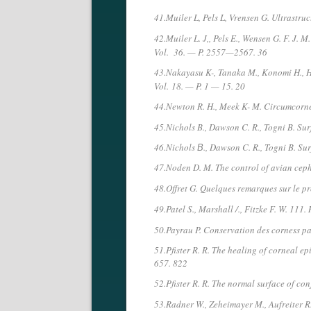
41.Muiler L, Pels L, Vrensen G. Ultrastr
42.Muiler L. J,, Pels E., Wensen G. F. J. 
Vol.
36. — P. 2557—2567. 36
43.Nakayasu K-, Tanaka M., Konomi H., Hay
Vol.
18. — P. 1 — 15. 20
44.Newton R. H., Meek K- M. Circumcornea
45.Nichols B., Dawson C. R., Togni B. Su
46.Nichols В., Dawson C. R., Togni B. Su
47.Noden D. M. The control of avian cepha
48.Offret G. Quelques remarques sur le pr
49.Patel S., Marshall /., Fitzke F. W. 11
50.Payrau P. Conservation des corness par
51.Pfister R. R. The healing of corneal e
657. 822
52.Pfister R. R. The normal surface of c
53.Radner W., Zeheimayer M., Aufreiter R