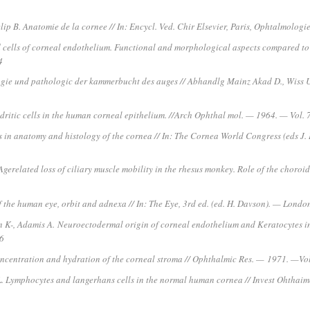
lip B. Anatomie de la cornee // In: Encycl. Ved. Chir Elsevier, Paris, Ophtalmolog
d cells of corneal endothelium. Functional and morphological aspects compared to 
4
ogie und pathologic der kammerbucht des auges // Abhandlg Mainz Akad D., Wiss 
ritic cells in the human corneal epithelium. //Arch Ophthal mol. — 1964. — Vol.
s in anatomy and histology of the cornea // In: The Cornea World Congress (eds J. 
 Agerelated loss of ciliary muscle mobility in the rhesus monkey. Role of the choro
of the human eye, orbit and adnexa // In: The Eye, 3rd ed. (ed. H. Davson). — Lond
on K-, Adamis A.
Neuroectodermal origin of corneal endothelium and Keratocytes in
46
concentration and hydration of the corneal stroma // Ophthalmic Res. —
1971. —Vol
. Lymphocytes and langerhans cells in the normal human cornea // Invest Ohthaim