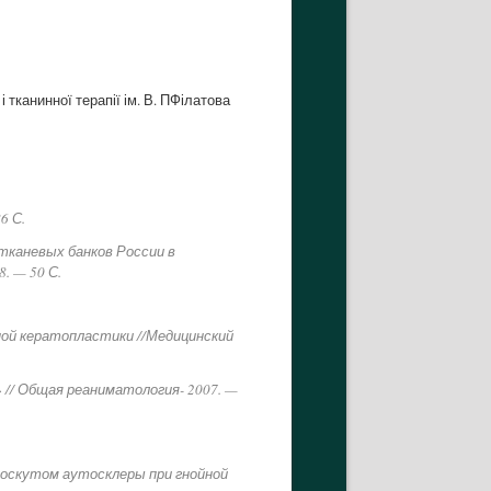
 тканинної терапії ім. В. ПФілатова
6 С.
тканевых банков России в
. — 50 С.
зной кератопластики //Медицинский
 // Общая реаниматология- 2007. —
лоскутом аутосклеры при гнойной