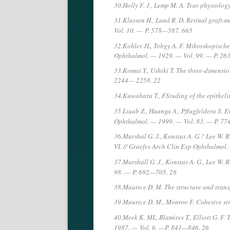
30.Holly F. J., Lemp M. A. Tear physiolo
31.Klassen H., Lund R. D. Retinal graft-m
Vol. 10. —
P. 578—587. 665
32.Kohler JL, Tobgy A. F. Mikroskopische
Ophthalmol. — 1929. — Vol. 99. — P. 26
33.Komai Y., Ushiki T. The three-dimensio
2244— 2258. 22
34.Kuwabara T., FStuding of the epith
35.Liuab Z., Huanga A., Pflugfeldera S. 
Ophthalmol. — 1999. —
Vol. 83. — P. 7
36.Marshal G. J., Konstas A. G.? Lee W. 
VI. // Graefes Arch Clin Exp Ophthalmol
37.Marshall G. J., Konstas A. G., Lee W.
98. —
P. 692—705. 28
38.Maurice D. M. The structure and trans
39.Maurice D. M., Monroe F. Cohesive str
40.Meek K. ML, Blamires T., Elliott G. F. 
1987. —
Vol. 6. —P. 841—846. 26