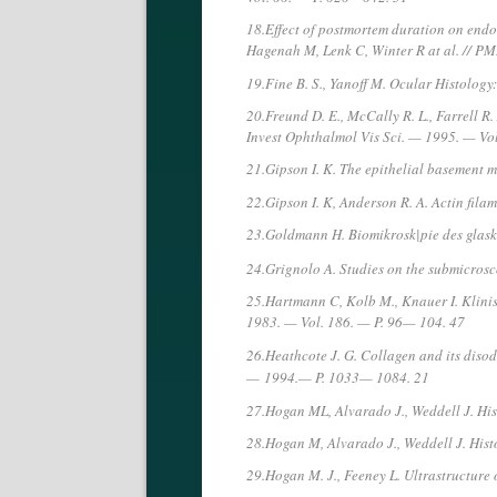
18.Effect of postmortem duration on endo
Hagenah M, Lenk C, Winter R at al. // 
19.Fine B. S., Yanoff M. Ocular Histolog
20.Freund D. E., McCally R. L., Farrell R.
Invest Ophthalmol Vis Sci. — 1995. — Vo
21.Gipson I. K. The epithelial basement 
22.Gipson I. K, Anderson R. A. Actin fila
23.Goldmann H. Biomikrosk|pie des glas
24.Grignolo A. Studies on the submicrosco
25.Hartmann C, Kolb M., Knauer I. Klini
1983. — Vol. 186. — P. 96— 104. 47
26.Heathcote J. G. Collagen and its disode
—
1994.— P. 1033— 1084. 21
27.Hogan ML, Alvarado J., Weddell J. His
28.Hogan M, Alvarado J., Weddell J. Hist
29.Hogan M. J., Feeney L. Ultrastructure o