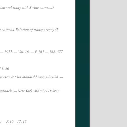
imental study with Swine corneas /
it corneas. Relation of transparency /7
i. — 1977. — Vol. 16. — P. 161 — 168. 377
21. 40
ometrie // Klin Monatsbl Augen-heilkd. —
pproach. — New York: Marchel Dekker.
 9. — P. 10—17. 19