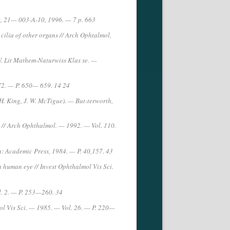
ie, 21— 003-A-10, 1996. — 7 p. 663
cilia of other organs // Arch Ophtalmol,
U. Lit Mathem-Naturwiss Klas se. —
 72. — P. 650— 659. 14 24
H. King, J. W. McTigue). — But-terworth,
id // Arch Ophthalmol. — 1992. — Vol. 110.
on: Academic Press, 1984. — P. 40,157. 43
 human eye // Invest Ophthalmol Vis Sci.
. 2. — P. 253—260. 34
ol Vis Sci. — 1985. — Vol. 26. — P. 220—