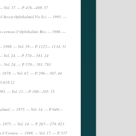
— Vol. 37. — P. 476—488. 37
s // Invest Ophthalmol Vis Sci. — 1995. —
nus corneas // Ophthalmic Res. — 1986. —
. — 1998. — Vol. 39 — P. 1125— 1134. 31
 — Vol. 24. — P. 570— 581. 24
. — Vol. 24. — P. 570— 581. 783
. — 1978. — Vol. 67. — P. 296— 307. 44
13-618.12
995. — Vol. 11. —P. 100—105. 35
hthalmol. — 1975. — Vol. 14. — P. 648—
. — 1975. — Vol. 14. — P. 267— 279. 823
ea // Cornea. — 1998. — Vol. 17. — P. 537