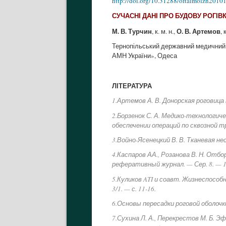
http://doi.org/10.31288/oftalmolzh2010
СУЧАСНІ ДАНІ ПРО БУДОВУ РОГІВК
М. В. Турчин
О. В. Артемов
, к. м. н.,
, 
Тернопільський державний медичний уні
АМН України», Одеса
ЛІТЕРАТУРА
1.Артемов А. В. Донорская роговица
2.Борзенок С. А. Медико-технологи
обеспечении операций по сквозной т
3.Войно-Ясенецкий В. В. Тканевая не
4.Каспаров АА., Розанова В. Н. Отб
реферативный журнал. — Сер. 8. — 1
5.Куликов ATI и соавт. Жизнеспосо
3/1. — с. 11-16.
6.Основы пересадки роговой оболочки 
7.Сухина Л. А., Перекрестов М. Б.