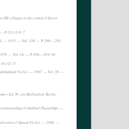
 XII collagen in the cornea // Invest
 — P. 313-318. 7
mol. — 1953. — Vol. 126. — P. 290— 295.
— 1979. — Vol. 18. — P. 856— 859. 49
116-121. 8
 Ophthalmol Vis Sci. — 1997. — Vol. 38. —
ie / Ed. W. von Mollendorf. Berlin:
errelationships // Ophthal PhysiolOpt. —
pplication // Optom Vis Sci. — 1989. —