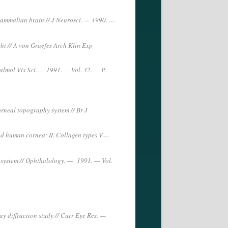
e mammalian brain // J Neurosci. — 1990. —
ht // A von Graefes Arch Klin Exp
halmol Vis Sci. — 1991. — Vol. 32. — P.
rneal topography system // Br J
ged human cornea: II. Collagen types V—
ow system // Ophthalology. — 1991. — Vol.
ay diffraction study // Curr Eye Res. —