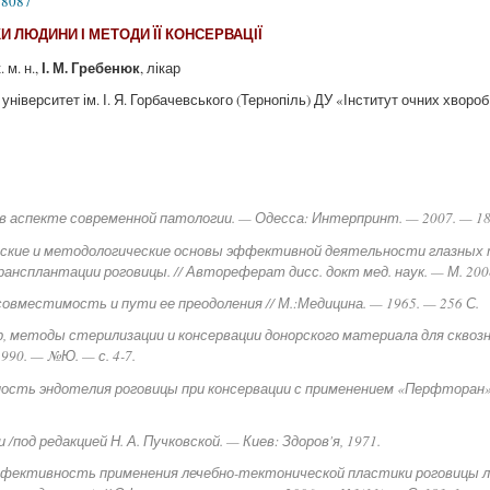
18087
И ЛЮДИНИ І МЕТОДИ ЇЇ КОНСЕРВАЦІЇ
І. М. Гребенюк
к. м. н.,
, лікар
верситет ім. І. Я. Горбачевського (Тернопіль) ДУ «Інститут очних хвороб і
 в аспекте современной патологии. — Одесса: Интерпринт. — 2007. — 18
ческие и методологические основы эффективной деятельности глазных 
рансплантации роговицы. // Автореферат дисс. докт мед. наук. — М. 2008
совместимость и пути ее преодоления // М.:Медицина. — 1965. — 256 С.
ор, методы стерилизации и консервации донорского материала для скво
990. — №Ю. — с. 4-7.
бность эндотелия роговицы при консервации с применением «Перфторан»
/под редакцией Н. А. Пучковской. — Киев: Здоров'я, 1971.
 Эффективность применения лечебно-тектонической пластики роговицы 