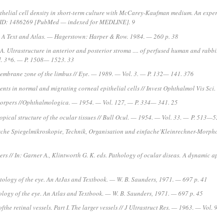
thelial cell density in short-term culture with McCarey-Kaufman medium. An exper
PMID: 1486269 [PubMed — indexed for MEDLINE]. 9
y: A Text and Atlas. — Hagerstown: Harper & Row. 1984. — 260 p. 38
 A. Ultrastructure in anterior and posterior stroma .... of perfused human and rabb
l. 3*6. — P. 1508— 1523. 33
membrane zone of the limbus // Eye. — 1989. — Vol. 3. — P. 132— 141. 376
ments in normal and migrating corneal epithelial cells // Invest Ophthalmol Vis Sc
korpers //Ophthalmologica. — 1954. — Vol. 127, — P. 334— 341. 25
pical structure of the ocular tissues // Bull Ocul. — 1954. — Vol. 33. —
P. 513—5
sche Spiegelmikroskopie, Technik, Organisation und einfache'Kleinrechner-Morph
rs // In: Gar
ner A., Klintworth G. K. eds. Pathology of ocular diseas.
A dynamic a
tology of the eye. An AtJas and Textbook. — W. B. Saunders, 1971. — 697 p. 41
ology of the eye. An Atlas and Textbook. — W. B. Saunders, 1971. — 697 p. 45
fthe retinal vessels. Part I. The larger vessels // J Ultrastruct Res. — 1963. — Vol.