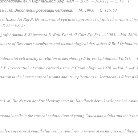
сследование). // Офтальмол. жур¬нал. — 2006. — №3(11). — С. 183. 1
ева Т. М. Эндотелий роговицы человека. — М., 1993. — С. 126. 53
ssel H.,Sundar Raj N. Developmental egu'ated appearance of spliced variants of type
— P. 55— 63. 27
ograft / Amano S, Shimomura N, Kaji Y at al. /7 Curr Eye Res. — 2003. —
Vol. 26(6)
ructure of Descemet's membrane and its pathological derivatives // Br. J Ophthal
. Endothelial cell density in relation to morphology // Invest Ophthalmol Vis Sci. 
J. E. Preservatioh of viable corneal tissue. // Cryobiology. — 1976. — Vol. 2. —
P. 
ientation in the human corneal stroma and its implications in keratoconus // Invest
s J. M. Die Nerven des Strahlenkorpers // In: Handbuch dermikroskopischen Anatom
gonal» cells in the corneal endothelium of young Caucasian adults and their int
nalysis of corneal endothelial cell morphology: a review of techniques and their 