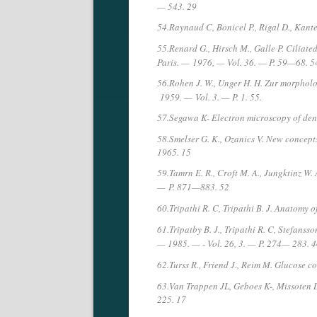
— 543. 29
54.Raynaud C, Bonicel P., Rigal D., Kante
55.Renard G., Hirsch M., Galle P. Ciliate
Paris. —
1976, — Vol. 36. — P. 59—68. 5
56.Rohen J. W., Unger H. H. Zur morphol
1959. —
Vol. 3. — P. 1. 55.
57.Segawa K- Electron microscopy of dend
58.Smelser G. K., Ozanics V. New concept
1965. 15
59.Tamrn E. R., Croft M. A., Jungktinz W.
—
P. 871—883. 52
60.Tripathi R. C, Tripathi B. J. Anatomy 
61.Tripatby B. J., Tripathi R. C, Stefanss
— 1985. — - Vol. 26, 3. — P. 274— 283. 
62.Turss R., Friend J., Reim M. Glucose 
63.Van Trappen JL, Geboes K-, Missoten L
225. 17