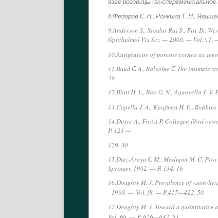
язве роговицы (эк-сперементальное и
8.Федоров С. Н., Ронкина Т. Н., Явиш
9.Anderson S., Sundar Raj S., Fite D., We
Ophthalmol Vis Sci. — 2000. — Vol. \ 1. 
10.Antigenicity of porcine cornea as xen
11.Baud С A., Balvoine С The intimate st
39
12.Blatt H. L., Rao G. N., Aquavella J. V
13.Capella J. A., Kaufman H. E., Robbins 
14.Daxer A., Fratzl P. Collagen fibril or
P. 121 —
129. 30
15.Diaz-Araya С M., Madiqan M. C, Provi
Springer, 1992. — P. 134. 16
16.Doughty M. J. Prevalence of «non-hexa
1998. —
Vol. f8. — P,415—422. 50
17.Doughty M. J. Toward a quantitative a
Vol. 66. —
P. 626—642. 51