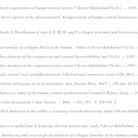
uctural organization of human corneal nerves /7 Invest Ophthalmol Vis Sci. —
1995.
M. Novel aspects of the ultrastructural ' • organization of human corneal keratocyte
shi T. Distribution of types I, II, III, IV, and V collagen in normal and keratoco
l annulus of collagen fibrils in the human _ limbus // Invest Ophthalmol Vis Sci
rface features of the conjunctiva and cornea// Invest Ophthal mol Vis Sci. — 1983.
rface features of the conjunctiva and cornea // Invest Ophthalmol Vis Sci. — 1983
lic neural crest cytodifferentiation. I Skeletal and connective tissue // Dev Biol
obleme biologique de la keratoplastic. Ann. Oculist. Paris, 4947, v, 106, fas. 10, 6
1. Refractive index of the human corneal epithelium and stroma//J Refract
Surg. — 1
 silicodessication // Ann. Oculist. — I960. — Vol. 193. - P. 309-345. 2
pithell abrasions in the rabbit: a scanning electron microscope study // Invest Op
onjunctiva epithelium. A scanning electron microscopic study // Invest Ophthalmol
. Interlacing and cross-angle distribution of collagen lamellae in the human corn