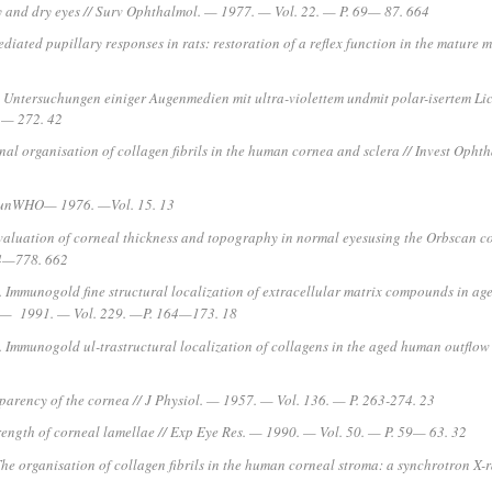
gy and dry eyes // Surv Ophthalmol. — 1977. — Vol. 22. — P. 69— 87. 664
ediated pupillary responses in rats: restoration of a reflex function in the matur
 Untersuchungen einiger Augenmedien mit ultra-violettem undmit polar-isertem Lic
3— 272. 42
nal organisation of collagen fibrils in the human cornea and sclera // Invest Opht
eliunWHO— 1976. —
Vol. 15. 13
Evaluation of corneal thickness and topography in normal eyesusing the Orbscan co
74—778. 662
R. Immunogold fine structural localization of extracellular matrix compounds in a
. — 1991. — Vol. 229. —
P. 164—173. 18
 R. Immunogold ul-trastructural localization of collagens in the aged human outfl
parency of the cornea // J Physiol. — 1957. — Vol. 136. — P. 263-274. 23
ength of corneal lamellae // Exp Eye Res. — 1990. — Vol. 50. — P. 59— 63. 32
The organisation of collagen fibrils in the human corneal stroma: a synchrotron X-r