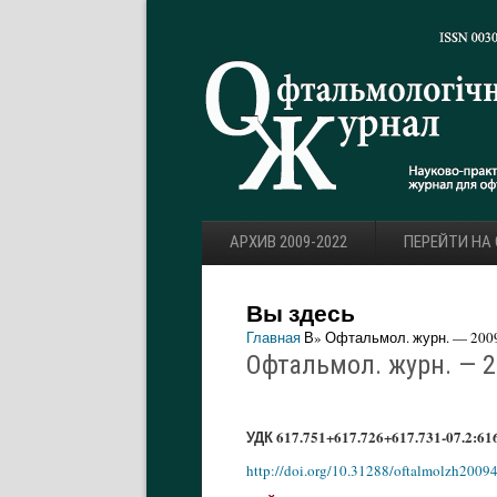
АРХИВ 2009-2022
ПЕРЕЙТИ НА
Вы здесь
Главная
В» Офтальмол. журн. — 2009.
Офтальмол. журн. — 20
УДК 617.751+617.726+617.731-07.2:616
http://doi.org/10.31288/oftalmolzh2009