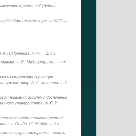
-мозговой травмы // Судебно-
графії // Офтальмол. журн. — 2007. —
А. Н. Поленова, 1996. — 256 с.
травмы. — М.: Медицина, 1987. — 58
стика и иммунокорригирующая
титут им. проф. А. Л. Поленова. — С.
ової травми // Проблеми, досягнення
венного университета им. С. И.
а допомогою частотно-контрастної
сть — Опубл. 15.09.2006. — 6 с.
Тяжелая закрытая травма черепа и