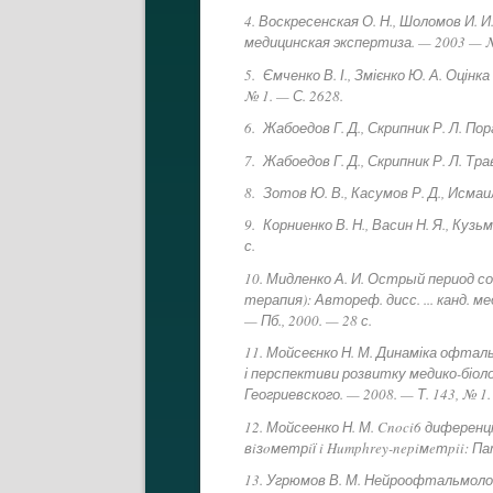
4. Воскресенская О. Н., Шоломов И.
медицинская экспертиза. — 2003 — № 
5. Ємченко В. І., Змієнко Ю. А. Оцін
№ 1. — С. 2628.
6. Жабоедов Г. Д., Скрипник Р. Л. По
7. Жабоедов Г. Д., Скрипник Р. Л. Тра
8. Зотов Ю. В., Касумов Р. Д., Исмаи
9. Корниенко В. Н., Васин Н. Я., Ку
с.
10. Мидленко А. И. Острый период 
терапия): Автореф. дисс. ... канд. 
— Пб., 2000. — 28 с.
11. Мойсеєнко Н. М. Динаміка офталь
і перспективи розвитку медико-біоло
Геогриевского. — 2008. — Т. 143, № 1.
12. Мойсеенко Н. М. Cnoci6 диферен
вiзoметрiї i Humphrey-nepiмeтpii: П
13. Угрюмов В. М. Нейроофтальмоло