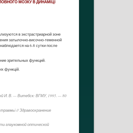
ЛОВНОГО МОЗКУ В ДИНАМІЦІ
ализуются в экстрастриарной зоне
жения затылочно-височно-теменной
 наблюдается на 6-8 сутки после
ение зрительных функций.
их функцій.
кй И. В. — Витебск: ВГМУ, 1995. — 80
й травмьі // Здравоохранение
ти глаукомной оптической