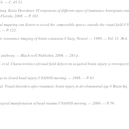
4. — C. 45-51.
g, Katia Doershner. VI responests of different types of luminance histogram contra
 Florida, 2008. — P. 103.
mapping can distort to avoid the «impossible space» outside the visual field // V
. — P. 122.
tic resonance imaging of brain contusion // Surg. Neurol. — 1989. — Vol. 31, № 4.
al pathway. — Black-well Publishin, 2006. — 283 p.
. et al. Characteristics ofvisual field defects in acquired brain injury: a retrospec
ngs in closed head injury // NANOS meeting. — 1998. — P. 63.
 al. Visual disorders after traumatic brain injury in developmental age // Brain I
logical manifestation of head trauma // NANOS meeting. — 2000. — P. 59.