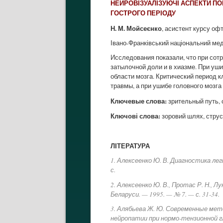
НЕЙРОВІЗУАЛІЗУЮЧІ АСПЕКТИ ПО
ГОСТРОГО ПЕРІОДУ
Н. М. Мойсеєнко
, асистент курсу оф
Івано-Франківський національний мед
Исследования показали, что при сот
затылочной доли и в хиазме. При уш
области мозга. Критический период к
травмы, а при ушибе головного мозга 
Ключевые слова:
зрительный путь, 
Ключові слова:
зоровий шлях, струс 
ЛІТЕРАТУРА
1. Алексеенко Ю. В. Диагностика лег
с.
2. Алексеенко Ю. В., Протас Р. Н., 
Беларуси. — 1995. — № 7. — с. 31-34.
3. Алябьева Ж. Ю. Современные ме
нейропатии при нормо-тензионной гл