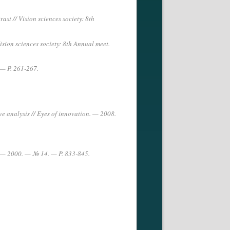
st // Vision sciences society: 8th
ision sciences society: 8th Annual meet.
 — P. 261-267.
tive analysis // Eyes of innovation. — 2008.
nj. — 2000. — № 14. — P. 833-845.