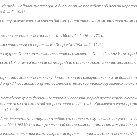
 И. Методы нейровизуализации в диагностике последствий легкой черепно
4. — С. 10-13.
ка стану нижніх косих м'язів за даними рентгенівської комп'ютерної томо
ражение зрительного нерва. — К.: Здоров'я, 2006 — 472 с.
вмы зрительного нерва. — К.: Здоров'я, 1994. — С. 32-33.
л Тауфик. Очаги размозжения головного мозга. — С. — Пб.: РНХИ им. проф. 
зьменко В. А. Компьютерная томография в диагностике черепно-мозговой 
сотрясения головного мозга у детей (клинико-иммунологическая диагно
мед. наук / Российский научно-исследовательский нейрохирургический инс
мологічних функціональних проявів у гострий період легкої черепно-мозк
гічних наук і практичної охорони здоров'я // Труды Крымского государст
 — С. 34-39.
ційної діагностики струсу та забою головного мозку легкого ступеня з
ат. u 2006 00230 Украши; Державний департамент iнтeлeктуальнoi власно
гическая симптоматика закрытой травмы черепа и головного мозга // 