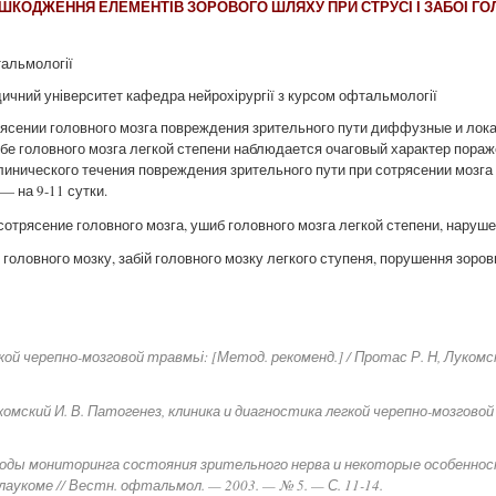
ШКОДЖЕННЯ ЕЛЕМЕНТІВ ЗОРОВОГО ШЛЯХУ ПРИ СТРУСІ І ЗАБОЇ ГО
тальмології
ичний університет кафедра нейрохірургії з курсом офтальмології
рясении головного мозга повреждения зрительного пути диффузные и лок
ибе головного мозга легкой степени наблюдается очаговый характер пора
линического течения повреждения зрительного пути при сотрясении мозга
— на 9-11 сутки.
сотрясение головного мозга, ушиб головного мозга легкой степени, наруш
головного мозку, забій головного мозку легкого ступеня, порушення зоров
кой черепно-мозговой травмьі: [Метод. рекоменд.] / Протас Р. Н, Лукомс
Лукомский И. В. Патогенез, клиника и диагностика легкой черепно-мозгово
тоды мониторинга состояния зрительного нерва и некоторые особеннос
аукоме // Вестн. офтальмол. — 2003. — № 5. — С. 11-14.