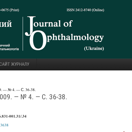
 САЙТ ЖУРНАЛУ
 — № 4. — С. 36-38.
09. — № 4. — С. 36-38.
.831-001.31/.34
43638