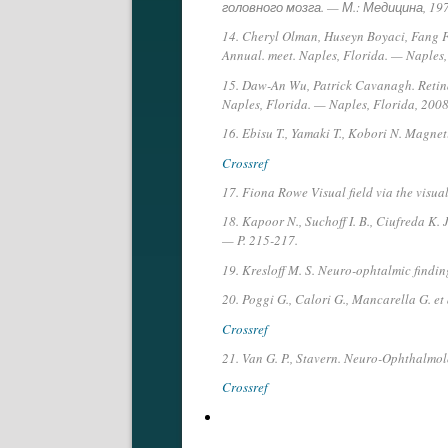
головного мозга. — М.: Медицина, 197
14. Cheryl Olman, Huseyn Boyaci, Fang Fan
Annual. meet. Naples, Florida. — Naples,
15. Daw-An Wu, Patrick Cavanagh. Retinal 
Naples, Florida. — Naples, Florida, 2008
16. Ebisu T., Yamaki T., Kobori N. Magne
Crossref
17. Fiona Rowe Visual field via the visu
18. Kapoor N., Suchoff I. B., Ciufreda K. J
— P. 215-217.
19. Kresloff M. S. Neuro-ophtalmic findi
20. Poggi G., Calori G., Mancarella G. et
Crossref
21. Van G. P., Stavern. Neuro-Ophthalmo
Crossref