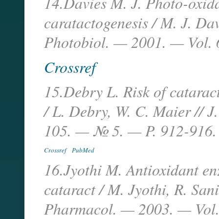
14.Davies M. J. Photo-oxidat
caratactogenesis / M. J. Dav
Photobiol. — 2001. — Vol. 
Crossref
15.Debry L. Risk of catarac
/ L. Debry, W. C. Maier // 
105. — № 5. — P. 912-916.
Crossref
PubMed
16.Jyothi M. Antioxidant en
cataract / M. Jyothi, R. Sani
Pharmacol. — 2003. — Vol.