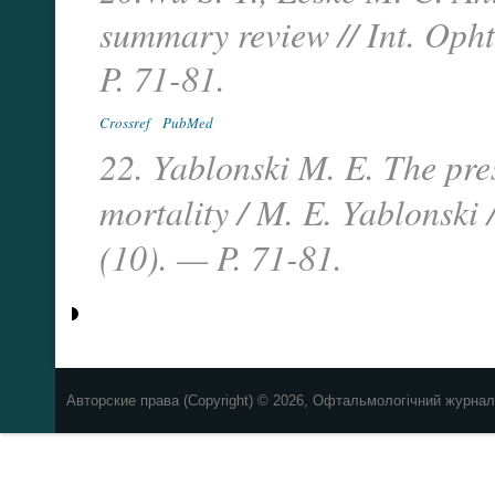
summary review // Int. Oph
P. 71-81.
Crossref
PubMed
22. Yablonski M. E. The pres
mortality / M. E. Yablonski
(10). — P. 71-81.
Авторские права (Copyright) © 2026, Офтальмологічний журнал