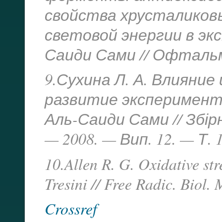
свойства хрусталиков
световой энергии в экс
Саиди Сами // Офтальмо
9.Сухина Л. А. Влияни
развитие эксперимента
Аль-Саиди Сами // Збі
— 2008. — Вип. 12. — Т. 1
10.Allen R. G. Oxidative str
Tresini // Free Radic. Biol
Crossref