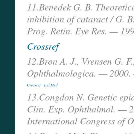
11.Benedek G. B. Theoretica
inhibition of cataract / G. 
Prog. Retin. Eye Res. — 199
Crossref
12.Bron A. J., Vrensen G. F.
Ophthalmologica. — 2000. 
Crossref
PubMed
13.Congdon N. Genetic epid
Clin. Exp. Ophthalmol. — 2
International Congress of 