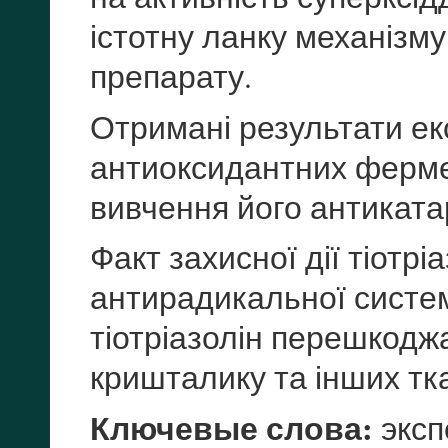
істотну ланку механізм
препарату.
Отримані результати е
антиоксидантних ферме
вивчення його антикатара
Факт захисної дії тіотр
антирадикальної систем
тіотріазолін перешкодж
кришталику та інших тк
Ключевые слова:
эксп