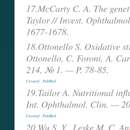
17.McCarty C. A. The geneti
Taylor // Invest. Ophthalmo
1677-1678.
18.Ottonello S. Oxidative st
Ottonello, C. Foroni, A. C
214, № 1. — P. 78-85.
Crossref
PubMed
19.Tailor A. Nutritional infl
Int. Ophthalmol. Clin. — 20
Crossref
PubMed
20.Wu S. Y., Leske M. C. An