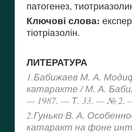
патогенез, тиотриазоли
Ключові слова:
експер
тіотріазолін.
ЛИТЕРАТУРА
1.Бабижаев М. А. Мод
катаракте / М. А. Бабиж
— 1987. — Т. 33. — № 2. 
2.Гунько В. А. Особен
катаракт на фоне инток