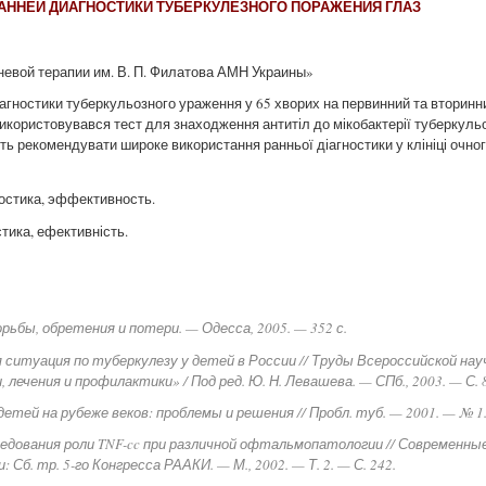
ННЕЙ ДИАГНОСТИКИ ТУБЕРКУЛЕЗНОГО ПОРАЖЕНИЯ ГЛАЗ
невой терапии им. В. П. Филатова АМН Украины»
іагностики туберкульозного ураження у 65 хворих на первинний та вторинн
використовувався тест для знаходження антитіл до мікобактерії туберкуль
ь рекомендувати широке використання ранньої діагностики у клініці очног
остика, эффективность.
тика, ефективність.
орьбы, обретения и потери. — Одесса, 2005. — 352 с.
я ситуация по туберкулезу у детей в России // Труды Всероссийской на
лечения и профилактики» / Под ред. Ю. Н. Левашева. — СПб., 2003. — С. 8
детей на рубеже веков: проблемы и решения // Пробл. туб. — 2001. — № 1. 
сследования роли TNF-cc при различной офтальмопатологии // Современны
Сб. тр. 5-го Конгресса РААКИ. — М., 2002. — Т. 2. — С. 242.