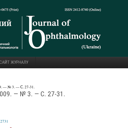
 САЙТ ЖУРНАЛУ
 — № 3. — С. 27-31.
09. — № 3. — С. 27-31.
32731