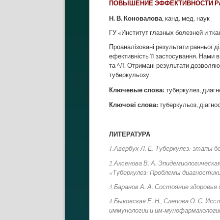
ПОВЫШЕНИЕ ЭФФЕКТИВНОСТИ РА
Н. В. Коновалова
, канд. мед. наук
ГУ «Институт глазных болезней и тка
Проаналізовані результати ранньої д
ефективність її застосування. Нами 
та ^Л. Отримані результати дозволяют
туберкульозу.
Ключевые слова:
туберкулез, диагн
Ключові слова:
туберкульоз, діагнос
ЛИТЕРАТУРА
1.Авербух Л. Е. Туберкулез: этапы б
2.Аксенова В. А. Эпидемиологическа
«Туберкулез: Проблемы диагностики, 
3.Баранов А. А. Состояние здоровья 
4.Быковская Е. Н., Слепова О. С. И
иммунологии и им-мунофармакологии: 