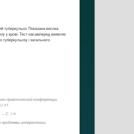
ий туберкульоз. Показана висока
озу у крові. Тест насамперед виявляє
о туберкульозу і загального
учно-практической конференции
1-85.
— С. 3-9.
е проблемы аллергологии,