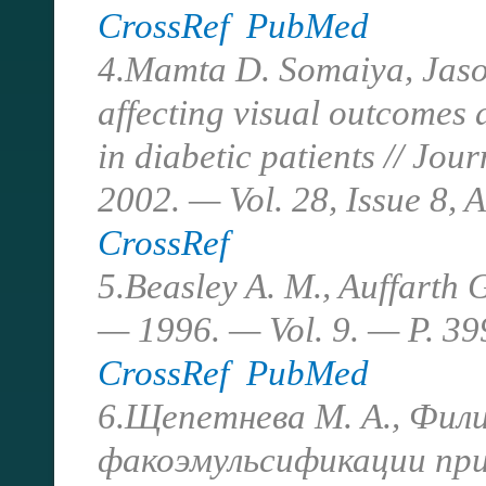
CrossRef
PubMed
4.Mamta D. Somaiya, Jason
affecting visual outcomes 
in diabetic patients // Jo
2002. — Vol. 28, Issue 8, 
CrossRef
5.Beasley A. M., Auffarth G
— 1996. — Vol. 9. — P. 39
CrossRef
PubMed
6.Щепетнева M. А., Фили
факоэмульсификации пр