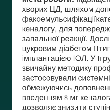
хворих ЦД, шляхом доп
факоемульсифікаціїкат
кеналогу, для попередж
запальної реакції. Досл
цукровим діабетом IIти
імплантацією ІОЛ. У Iгр
звичайну методику профі
застосовували системні
обмежуючись доповнен
введенням 8 мг кеналог
дозволяє знизити ступі