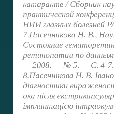
катаракте / Сборник на
практической конференц
НИИ глазных болезней РА
7.Пасечникова Н. В., Наум
Состояние гематоретина
ретинопатии по данным
— 2008. — № 5. — С. 4-7.
8.Пасечнікова Н. В. Іван
діагностики вираженості
ока після екстракапсуля
імплантацією інтраокуля