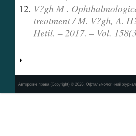
V?gh M . Ophthalmologica
treatment / M. V?gh, A. H
Hetil. – 2017. – Vol. 158(
Авторские права (Copyright) © 2026, Офтальмологічний журнал