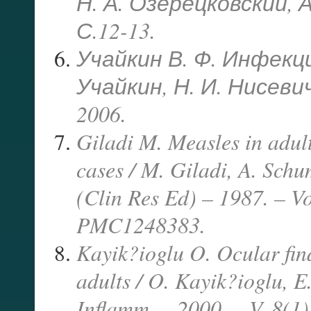
Н. А. Озерецковский, А.
С.12-13.
Учайкин В. Ф. Инфекци
Учайкин, Н. И. Нисевич
2006.
Giladi M. Measles in adult
cases / M. Giladi, A. Sch
(Clin Res Ed) – 1987. – Vo
PMC1248383.
Kayik?ioglu O. Ocular fi
adults / O. Kayik?ioglu, E.
Inflamm. – 2000. – V. 8(1)