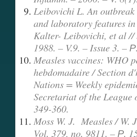
Leibovichi L. An outbreak
and laboratory features in 
Kalter- Leibovichi, et al /
1988. – V.9. – Issue 3. –
Р
Measles vaccines: WHO pos
hebdomadaire / Section d'h
Nations = Weekly epidemio
Secretariat of the League 
349-360.
Moss W. J.
Measles / W. J
Vol. 379, no. 9811. –
Р
. 1